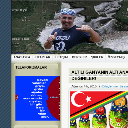
ANASAYFA
KITAPLAR
İLETIŞIM
DERSLER
ŞIIRLER
ÖZGEÇMIŞ
TELAFORIZMALAR
ALTILI GANYANIN ALTI AN
DEĞINILER!
Ağustos 4th, 2015 | in
Bilinçlenme
,
Siyase