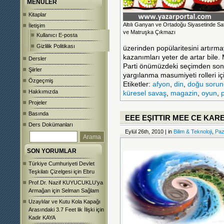
MENÜLER
Kitaplar
Altılı Ganyan ve Ortadoğu Siyasetinde Sa
İletişim
ve Matruşka Çıkmazı
Kullanıcı E-posta
Gizlilik Politikası
üzerinden popülaritesini artırm
kazanımları yeter
de artar bile.
Dersler
Parti önümüzdeki seçimden sonr
Şiirler
yargılanma masumiyeti rolleri iç
Özgeçmiş
Etiketler:
afyon
,
din
,
doğu sorun
Hakkımızda
küresel savaş
,
magazin
,
oyun
,
Projeler
Basında
EEE EŞITTIR MEE CE KAR
Ders Dokümanları
Eylül 26th, 2010 | in
Bilim & Teknoloji
,
Paz
SON YORUMLAR
Türkiye Cumhuriyeti Devlet
Teşkilatı Çizelgesi
için
Ebru
Prof.Dr. Nazif KUYUCUKLU’ya
Armağan
için
Selman Sağlam
Uzaylılar ve Kutu Kola Kapağı
Arasındaki 3.7 Feet lik İlişki
için
Kadir KAYA