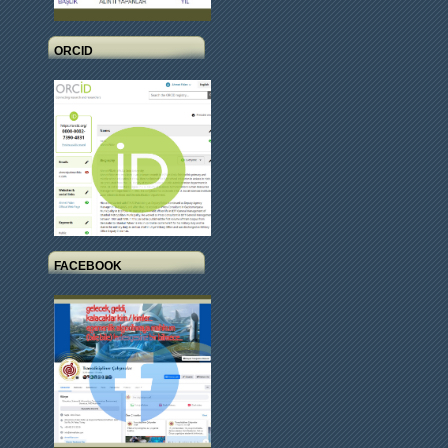
ORCID
FACEBOOK