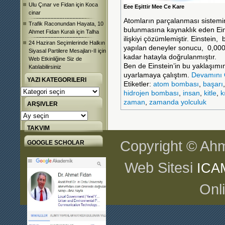
Ulu Çınar ve Fidan
için
Koca
Eee Eşittir Mee Ce Kare
cinar
Atomların parçalanması sistem
Trafik Raconundan Hayata, 10
bulunmasına kaynaklık eden Einste
Ahmet Fidan Kuralı
için
Talha
ilişkiyi çözümlemiştir. Einstein,
24 Haziran Seçimlerinde Halkın
yapılan deneyler sonucu, 0,00
Siyasal Partilere Mesajları-II
için
kadar hatayla doğrulanmıştır.
Web Etkinliğine Siz de
Ben de Einstein’in bu yaklaşımın
Katılabilirsiniz
uyarlamaya çalıştım.
Devamını
YAZI KATEGORILERI
Etiketler:
atom bombası
,
başarı
Yazı
hidrojen bombası
,
insan
,
kitle
,
k
Kategorileri
zaman
,
zamanda yolculuk
ARŞIVLER
Arşivler
TAKVIM
Copyright © Ahm
GOOGLE SCHOLAR
Web Sitesi
ICA
Onl