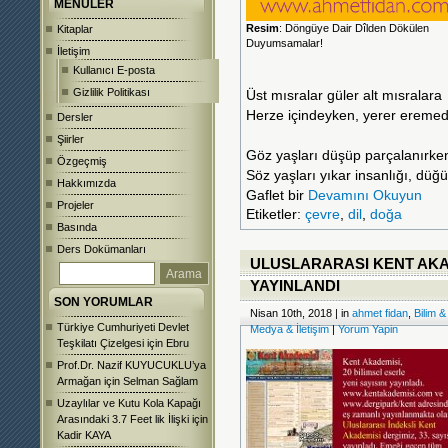
MENÜLER
Resim
: Döngüye Dair Dîlden Dökülen
Kitaplar
Duyumsamalar!
İletişim
Kullanıcı E-posta
Gizlilik Politikası
Üst mısralar güler alt mısralara
Herze içindeyken, yerer eremedi
Dersler
Şiirler
Göz yaşları düşüp parçalanırke
Özgeçmiş
Söz yaşları yıkar insanlığı, dü
Hakkımızda
Gaflet bir
Devamını Okuyun
Projeler
Etiketler:
çevre
,
dil
,
doğa
Basında
Ders Dokümanları
ULUSLARARASI KENT AKADE
YAYINLANDI
SON YORUMLAR
Nisan 10th, 2018 | in
ahmet fidan
,
Bilim &
Türkiye Cumhuriyeti Devlet
Medya & İletişim
|
Yorum Yapin
Teşkilatı Çizelgesi
için
Ebru
Prof.Dr. Nazif KUYUCUKLU’ya
Armağan
için
Selman Sağlam
Uzaylılar ve Kutu Kola Kapağı
Arasındaki 3.7 Feet lik İlişki
için
Kadir KAYA