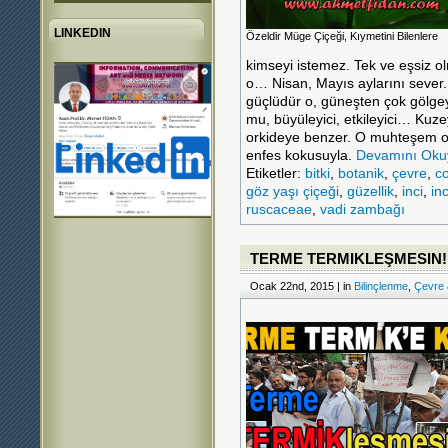
LINKEDIN
Özeldir Müge Çiçeği, Kıymetini Bilenlere
kimseyi istemez. Tek ve eşsiz o
o… Nisan, Mayıs aylarını seve
güçlüdür o, güneşten çok gölge
mu, büyüleyici, etkileyici… Kuze
orkideye benzer. O muhteşem or
enfes kokusuyla.
Devamını Oku
Etiketler:
bitki
,
botanik
,
çevre
,
co
göz yaşı çiçeği
,
güzellik
,
inci
,
inc
ruscaceae
,
vadi zambağı
TERME TERMIKLEŞMESIN!
Ocak 22nd, 2015 | in
Bilinçlenme
,
Çevre