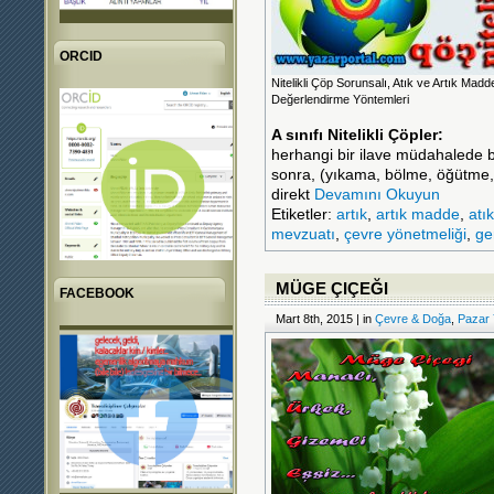
ORCID
Nitelikli Çöp Sorunsalı, Atık ve Artık Madde
Değerlendirme Yöntemleri
A sınıfı Nitelikli Çöpler:
herhangi bir ilave müdahalede bu
sonra, (yıkama, bölme, öğütme,
direkt
Devamını Okuyun
Etiketler:
artık
,
artık madde
,
atık
mevzuatı
,
çevre yönetmeliği
,
ge
MÜGE ÇIÇEĞI
FACEBOOK
Mart 8th, 2015 | in
Çevre & Doğa
,
Pazar 