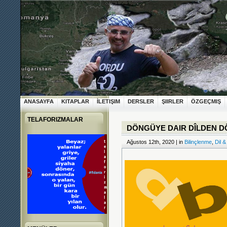
ANASAYFA
KITAPLAR
İLETIŞIM
DERSLER
ŞIIRLER
ÖZGEÇMIŞ
TELAFORIZMALAR
DÖNGÜYE DAIR DÎLDEN 
Ağustos 12th, 2020 | in
Bilinçlenme
,
Dil &