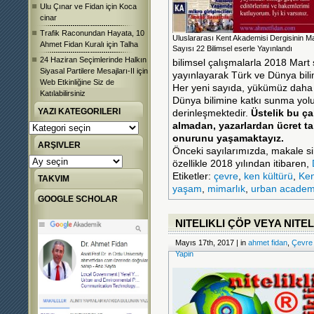
Ulu Çınar ve Fidan
için
Koca
cinar
Trafik Raconundan Hayata, 10
Uluslararası Kent Akademisi Dergisinin M
Ahmet Fidan Kuralı
için
Talha
Sayısı 22 Bilimsel eserle Yayınlandı
24 Haziran Seçimlerinde Halkın
bilimsel çalışmalarla 2018 Mart 
Siyasal Partilere Mesajları-II
için
yayınlayarak Türk ve Dünya bili
Web Etkinliğine Siz de
Her yeni sayıda, yükümüz daha 
Katılabilirsiniz
Dünya bilimine katkı sunma yolu
YAZI KATEGORILERI
derinleşmektedir.
Üstelik bu ça
almadan, yazarlardan ücret ta
Yazı
Kategorileri
onurunu yaşamaktayız.
ARŞIVLER
Önceki sayılarımızda, makale s
Arşivler
özellikle 2018 yılından itibaren,
Etiketler:
çevre
,
ken kültürü
,
Ken
TAKVIM
yaşam
,
mimarlık
,
urban acade
GOOGLE SCHOLAR
NITELIKLI ÇÖP VEYA NITEL
Mayıs 17th, 2017 | in
ahmet fidan
,
Çevre
Yapin