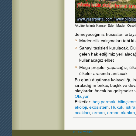
Akciğerlerimiz Kanser Eden Maden Ocakl
demeyeceğimiz hususları ortaya
Madencilik çalışmaları tabi ki
Sanayi tesisleri kurulacak. D
gelen hak ettiğimiz yeri alaca
kullanacağız elbet
Mega projeler yapacağız, ülk
ülkeler arasında anılacak.
Bu günü düşünme kolaycılığı, in
sıraladığım birkaç başlık ve de
olaylardır. Ancak bu gelişmeler 
Okuyun
Etiketler:
beş parmak
,
bilinçlen
ekoloji
,
ekosistem
,
Hukuk
,
ıstır
ocakları
,
orman
,
orman alanları
« Eski Yazilar