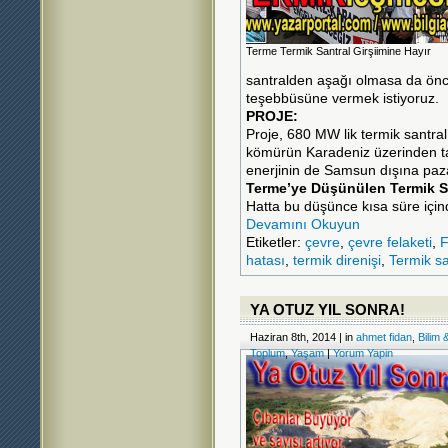
Terme Termik Santral Girşiimine Hayır
santralden aşağı olmasa da önce
teşebbüsüne vermek istiyoruz.
PROJE:
Proje, 680 MW lik termik santral
kömürün Karadeniz üzerinden ta
enerjinin de Samsun dışına paz
Terme’ye Düşünülen Termik S
Hatta bu düşünce kısa süre içind
Devamını Okuyun
Etiketler:
çevre
,
çevre felaketi
,
F
hatası
,
termik direnişi
,
Termik sa
YA OTUZ YIL SONRA!
Haziran 8th, 2014 | in
ahmet fidan
,
Bilim 
Toplum
,
Yaşam
|
Yorum Yapin