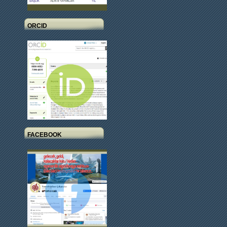
ORCID
FACEBOOK