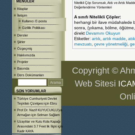
MENÜLER
Nitelikli Çöp Sorunsalı, Atık ve Artık Madde
Değerlendirme Yöntemleri
Kitaplar
İletişim
A sınıfı Nitelikli Çöpler:
Kullanıcı E-posta
herhangi bir ilave müdahalede bu
sonra, (yıkama, bölme, öğütme,
Gizlilik Politikası
direkt
Devamını Okuyun
Dersler
Etiketler:
artık
,
artık madde
,
atık
Şiirler
mevzuatı
,
çevre yönetmeliği
,
ge
Özgeçmiş
Hakkımızda
Projeler
Copyright © Ahm
Basında
Ders Dokümanları
Web Sitesi
ICA
SON YORUMLAR
Onl
Türkiye Cumhuriyeti Devlet
Teşkilatı Çizelgesi
için
Ebru
Prof.Dr. Nazif KUYUCUKLU’ya
Armağan
için
Selman Sağlam
Uzaylılar ve Kutu Kola Kapağı
Arasındaki 3.7 Feet lik İlişki
için
Kadir KAYA