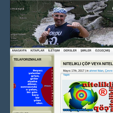
ANASAYFA
KITAPLAR
İLETIŞIM
DERSLER
ŞIIRLER
ÖZGEÇMIŞ
TELAFORIZMALAR
NITELIKLI ÇÖP VEYA NITEL
Mayıs 17th, 2017 | in
ahmet fidan
,
Çevre
Yapin