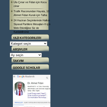
Ulu Çınar ve Fidan
için
Koca
cinar
Trafik Raconundan Hayata, 10
Ahmet Fidan Kuralı
için
Talha
24 Haziran Seçimlerinde Halkın
Siyasal Partilere Mesajları-II
için
Web Etkinliğine Siz de
Katılabilirsiniz
YAZI KATEGORILERI
Yazı
Kategorileri
ARŞIVLER
Arşivler
TAKVIM
GOOGLE SCHOLAR