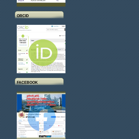
ORCID
FACEBOOK