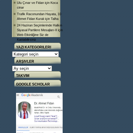
Ulu Çınar ve Fidan
için
Koca
cinar
Trafik Raconundan Hayata, 10
Ahmet Fidan Kuralı
için
Talha
24 Haziran Seçimlerinde Halkın
Siyasal Partilere Mesajları-II
için
Web Etkinliğine Siz de
Katılabilirsiniz
YAZI KATEGORILERI
Yazı
Kategorileri
ARŞIVLER
Arşivler
TAKVIM
GOOGLE SCHOLAR