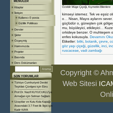
MENÜLER
Özeldir Müge Çiçeği, Kıymetini Bilenlere
Kitaplar
İletişim
kimseyi istemez. Tek ve eşsiz o
Kullanıcı E-posta
o… Nisan, Mayıs aylarını seve
güçlüdür o, güneşten çok gölge
Gizlilik Politikası
mu, büyüleyici, etkileyici… Kuze
Dersler
orkideye benzer. O muhteşem or
Şiirler
enfes kokusuyla.
Devamını Oku
Özgeçmiş
Etiketler:
bitki
,
botanik
,
çevre
,
co
göz yaşı çiçeği
,
güzellik
,
inci
,
inc
Hakkımızda
ruscaceae
,
vadi zambağı
Projeler
Basında
Ders Dokümanları
Copyright © Ahm
SON YORUMLAR
Web Sitesi
ICA
Türkiye Cumhuriyeti Devlet
Teşkilatı Çizelgesi
için
Ebru
Onl
Prof.Dr. Nazif KUYUCUKLU’ya
Armağan
için
Selman Sağlam
Uzaylılar ve Kutu Kola Kapağı
Arasındaki 3.7 Feet lik İlişki
için
Kadir KAYA