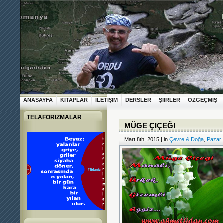
ANASAYFA
KITAPLAR
İLETIŞIM
DERSLER
ŞIIRLER
ÖZGEÇMIŞ
TELAFORIZMALAR
MÜGE ÇIÇEĞI
Mart 8th, 2015 | in
Çevre & Doğa
,
Pazar 