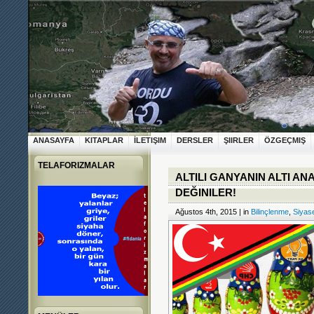
ANASAYFA
KITAPLAR
İLETIŞIM
DERSLER
ŞIIRLER
ÖZGEÇMIŞ
TELAFORIZMALAR
ALTILI GANYANIN ALTI AN
DEĞINILER!
Ağustos 4th, 2015 | in
Bilinçlenme
,
Siyase