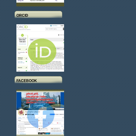
ORCID
FACEBOOK