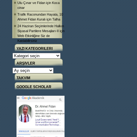
Ulu Çınar ve Fidan
için
Koca
cinar
Trafik Raconundan Hayata, 10
Ahmet Fidan Kuralı
için
Talha
24 Haziran Seçimlerinde Halkın
Siyasal Partilere Mesajları-II
için
Web Etkinliğine Siz de
Katılabilirsiniz
YAZI KATEGORILERI
Yazı
Kategorileri
ARŞIVLER
Arşivler
TAKVIM
GOOGLE SCHOLAR