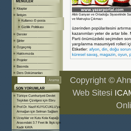
MENÜLER
Kitaplar
Altılı Ganyan ve Ortadoğu Siyasetinde Sa
İletişim
ve Matruşka Çıkmazı
Kullanıcı E-posta
Gizlilik Politikası
üzerinden popülaritesini artırm
kazanımları yeter
de artar bile.
Dersler
Parti önümüzdeki seçimden sonr
Şiirler
yargılanma masumiyeti rolleri iç
Özgeçmiş
Etiketler:
afyon
,
din
,
doğu sorun
Hakkımızda
küresel savaş
,
magazin
,
oyun
,
Projeler
Basında
Ders Dokümanları
Copyright © Ahm
SON YORUMLAR
Web Sitesi
ICA
Türkiye Cumhuriyeti Devlet
Teşkilatı Çizelgesi
için
Ebru
Onl
Prof.Dr. Nazif KUYUCUKLU’ya
Armağan
için
Selman Sağlam
Uzaylılar ve Kutu Kola Kapağı
Arasındaki 3.7 Feet lik İlişki
için
Kadir KAYA