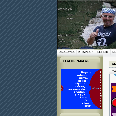
ANASAYFA
KITAPLAR
İLETIŞIM
D
TELAFORIZMALAR
AN
May
Fel