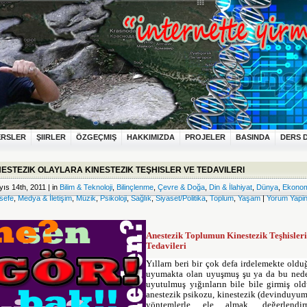
ERSLER
ŞIIRLER
ÖZGEÇMIŞ
HAKKIMIZDA
PROJELER
BASINDA
DERS 
ESTEZIK OLAYLARA KINESTEZIK TEŞHISLER VE TEDAVILERI
ıs 14th, 2011 | in
Bilim & Teknoloji
,
Bilinçlenme
,
Çevre & Doğa
,
Din & İlahiyat
,
Dünya
,
Ekonom
sefe
,
Medya & İletişim
,
Müzik
,
Psikoloji
,
Sağlık
,
Siyaset/Politika
,
Toplum
,
Yaşam
|
Yorum Yapi
Anestezik Toplumun Kinestezik Teşhisleri
Tedavileri
Yıllar
n beri bir çok defa irdelemekte old
uyumakta olan uyuşmuş şu ya da bu ned
uyutulmuş yığınların bile bile girmiş ol
anestezik psikozu, kinestezik (devinduyum
yöntemlerle ele almak, değerlendir