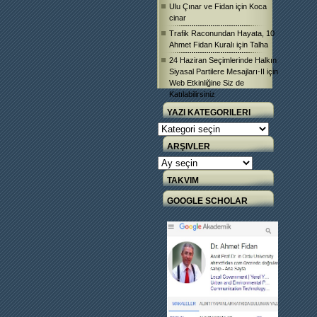
Ulu Çınar ve Fidan
için
Koca
cinar
Trafik Raconundan Hayata, 10
Ahmet Fidan Kuralı
için
Talha
24 Haziran Seçimlerinde Halkın
Siyasal Partilere Mesajları-II
için
Web Etkinliğine Siz de
Katılabilirsiniz
YAZI KATEGORILERI
Yazı
Kategorileri
ARŞIVLER
Arşivler
TAKVIM
GOOGLE SCHOLAR