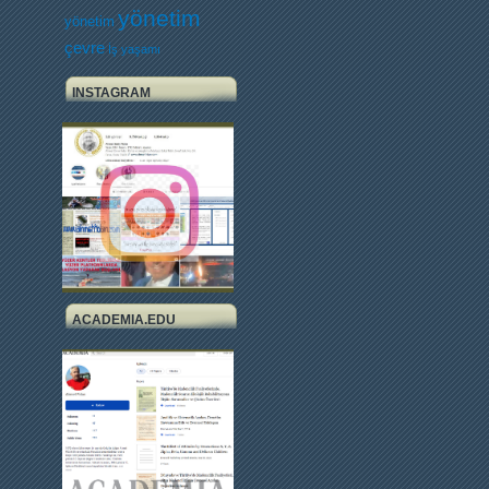
yönetim
yönetim
çevre
İş yaşamı
INSTAGRAM
ACADEMIA.EDU