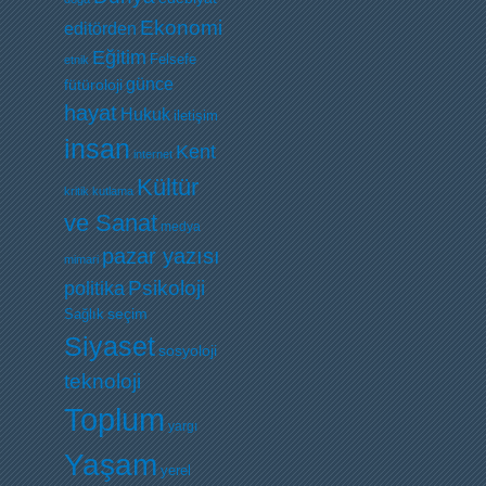
Ekonomi
editörden
Eğitim
Felsefe
etnik
günce
fütüroloji
hayat
Hukuk
iletişim
insan
Kent
internet
Kültür
kritik
kutlama
ve Sanat
medya
pazar yazısı
mimari
Psikoloji
politika
Sağlık
seçim
Siyaset
sosyoloji
teknoloji
Toplum
yargı
Yaşam
yerel