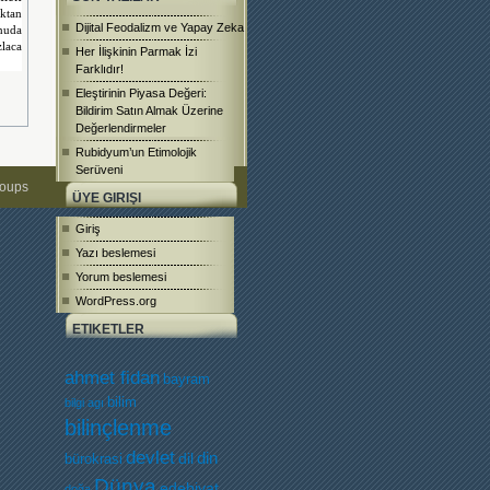
ıktan
Dijital Feodalizm ve Yapay Zeka
nuda
laca
Her İlişkinin Parmak İzi
Farklıdır!
Eleştirinin Piyasa Değeri:
Bildirim Satın Almak Üzerine
Değerlendirmeler
Rubidyum’un Etimolojik
Serüveni
roups
ÜYE GIRIŞI
Giriş
Yazı beslemesi
Yorum beslemesi
WordPress.org
ETIKETLER
ahmet fidan
bayram
bilim
bilgi agı
bilinçlenme
devlet
dil
din
bürokrasi
Dünya
edebiyat
doğa