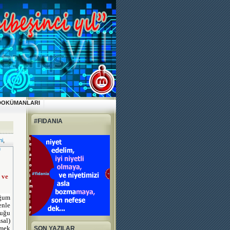
DOKÜMANLARI
#FIDANIA
i
,
n
 ve
uğum
enle
duğu
sal)
mek
SON YAZILAR