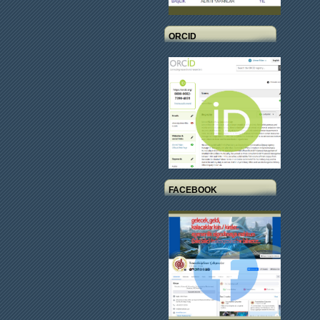
ORCID
FACEBOOK