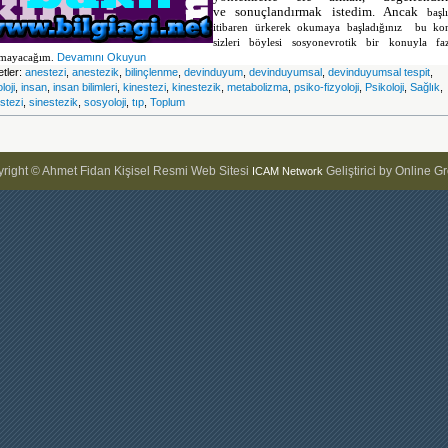
ve
sonuçlandırmak istedim. Ancak
başl
itibaren
ürkerek
okumaya başladığınız bu ko
sizleri
böylesi sosyonevrotik bir konuyla faz
mayacağım.
Devamını Okuyun
etler:
anestezi
,
anestezik
,
bilinçlenme
,
devinduyum
,
devinduyumsal
,
devinduyumsal tespit
,
loji
,
insan
,
insan bilimleri
,
kinestezi
,
kinestezik
,
metabolizma
,
psiko-fizyoloji
,
Psikoloji
,
Sağlık
,
stezi
,
sinestezik
,
sosyoloji
,
tıp
,
Toplum
right © Ahmet Fidan Kişisel Resmi Web Sitesi
Geliştirici by Online G
ICAM Network