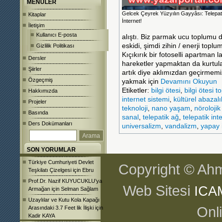
MENÜLER
Gelcek Çeyrek Yüzyılın Gayyâsı: Telepat
Kitaplar
İnternet!
İletişim
Kullanıcı E-posta
alıştı. Biz parmak ucu toplumu 
eskidi, şimdi zihin / enerji top
Gizlilik Politikası
Kıçıkırık bir fotoselli apartma
Dersler
hareketler yapmaktan da kurtula
Şiirler
artık diye aklımızdan geçirmemiz
Özgeçmiş
yakmak için
Devamını Okuyun
Etiketler:
bilgi ötesi
,
bilgi ötesi 
Hakkımızda
internet sistemi
,
kültürel abazalı
Projeler
teknoloji
,
nano yaşam
,
nörolojik
Basında
sanal
,
telepatik ağ
,
telepatik int
Ders Dokümanları
universalizm
,
vandalizm
,
yapay i
SON YORUMLAR
Türkiye Cumhuriyeti Devlet
Copyright © Ahm
Teşkilatı Çizelgesi
için
Ebru
Prof.Dr. Nazif KUYUCUKLU’ya
Web Sitesi
ICA
Armağan
için
Selman Sağlam
Uzaylılar ve Kutu Kola Kapağı
Onl
Arasındaki 3.7 Feet lik İlişki
için
Kadir KAYA