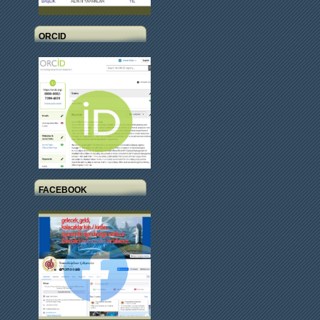
ORCID
FACEBOOK