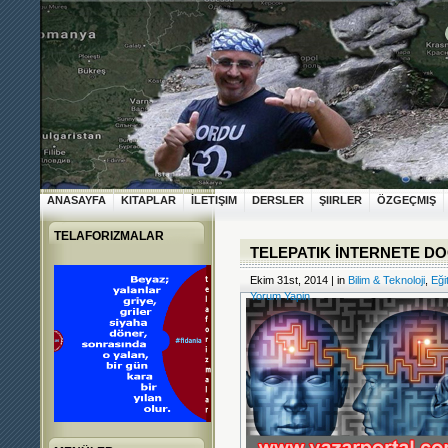
ANASAYFA
KITAPLAR
İLETIŞIM
DERSLER
ŞIIRLER
ÖZGEÇMIŞ
TELAFORIZMALAR
TELEPATIK İNTERNETE D
Ekim 31st, 2014 | in
Bilim & Teknoloji
,
Eği
Yorum Yapin