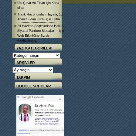
Ulu Çınar ve Fidan
için
Koca
cinar
Trafik Raconundan Hayata, 10
Ahmet Fidan Kuralı
için
Talha
24 Haziran Seçimlerinde Halkın
Siyasal Partilere Mesajları-II
için
Web Etkinliğine Siz de
Katılabilirsiniz
YAZI KATEGORILERI
Yazı
Kategorileri
ARŞIVLER
Arşivler
TAKVIM
GOOGLE SCHOLAR