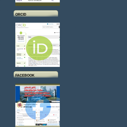
ORCID
FACEBOOK