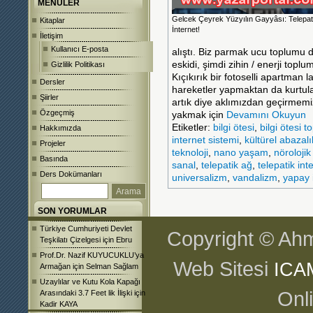
MENÜLER
Gelcek Çeyrek Yüzyılın Gayyâsı: Telepat
Kitaplar
İnternet!
İletişim
Kullanıcı E-posta
alıştı. Biz parmak ucu toplumu 
eskidi, şimdi zihin / enerji top
Gizlilik Politikası
Kıçıkırık bir fotoselli apartma
Dersler
hareketler yapmaktan da kurtula
Şiirler
artık diye aklımızdan geçirmemiz
Özgeçmiş
yakmak için
Devamını Okuyun
Etiketler:
bilgi ötesi
,
bilgi ötesi 
Hakkımızda
internet sistemi
,
kültürel abazalı
Projeler
teknoloji
,
nano yaşam
,
nörolojik
Basında
sanal
,
telepatik ağ
,
telepatik int
Ders Dokümanları
universalizm
,
vandalizm
,
yapay i
SON YORUMLAR
Türkiye Cumhuriyeti Devlet
Copyright © Ahm
Teşkilatı Çizelgesi
için
Ebru
Prof.Dr. Nazif KUYUCUKLU’ya
Web Sitesi
ICA
Armağan
için
Selman Sağlam
Uzaylılar ve Kutu Kola Kapağı
Onl
Arasındaki 3.7 Feet lik İlişki
için
Kadir KAYA