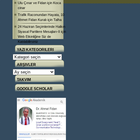
Ulu Çınar ve Fidan
için
Koca
cinar
Trafik Raconundan Hayata, 10
Ahmet Fidan Kuralı
için
Talha
24 Haziran Seçimlerinde Halkın
Siyasal Partilere Mesajları-II
için
Web Etkinliğine Siz de
Katılabilirsiniz
YAZI KATEGORILERI
Yazı
Kategorileri
ARŞIVLER
Arşivler
TAKVIM
GOOGLE SCHOLAR