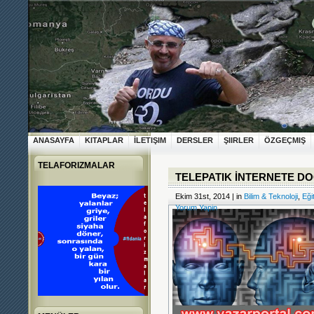
ANASAYFA
KITAPLAR
İLETIŞIM
DERSLER
ŞIIRLER
ÖZGEÇMIŞ
TELAFORIZMALAR
TELEPATIK İNTERNETE D
Ekim 31st, 2014 | in
Bilim & Teknoloji
,
Eği
Yorum Yapin