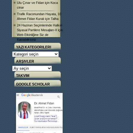
Ulu Çınar ve Fidan
için
Koca
cinar
Trafik Raconundan Hayata, 10
Ahmet Fidan Kuralı
için
Talha
24 Haziran Seçimlerinde Halkın
Siyasal Partilere Mesajları-II
için
Web Etkinliğine Siz de
Katılabilirsiniz
YAZI KATEGORILERI
Yazı
Kategorileri
ARŞIVLER
Arşivler
TAKVIM
GOOGLE SCHOLAR