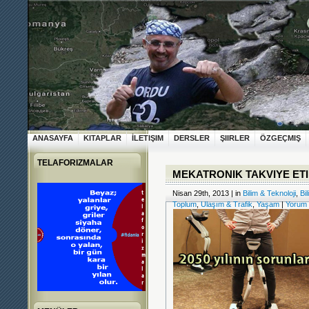
ANASAYFA
KITAPLAR
İLETIŞIM
DERSLER
ŞIIRLER
ÖZGEÇMIŞ
TELAFORIZMALAR
MEKATRONIK TAKVIYE ETI
Nisan 29th, 2013 | in
Bilim & Teknoloji
,
Bi
Toplum
,
Ulaşım & Trafik
,
Yaşam
|
Yorum 