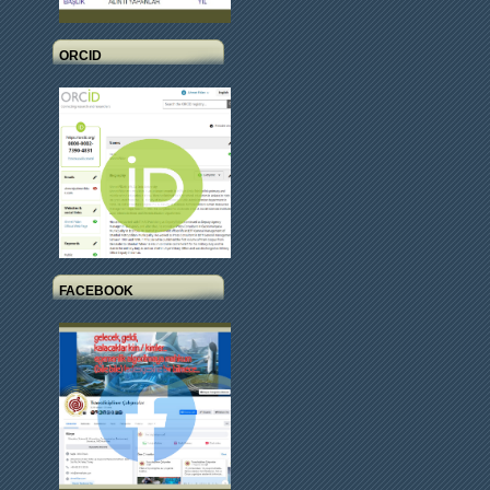
ORCID
FACEBOOK