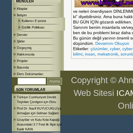
MENÜLER
Kitaplar
ve neleri önerdiysem DİNLENME
İletişim
ki” diyebilirsiniz. Ama buna ha
Kullanıcı E-posta
BU GÜN İÇİN gözardı edilirken, 
Sanırım benim insanlarla ve/veya
Gizlilik Politikası
ben de bu problemi biraz daha 
Dersler
Bu günün değil yarının önemli so
Şiirler
düşündüm.
Devamını Okuyun
Özgeçmiş
Etiketler:
çözümler
,
cyber
,
cyber
bilimi
,
insan
,
mekatronik
,
sorunl
Hakkımızda
Projeler
Basında
Ders Dokümanları
Copyright © Ahm
SON YORUMLAR
Web Sitesi
ICA
Türkiye Cumhuriyeti Devlet
Teşkilatı Çizelgesi
için
Ebru
Onl
Prof.Dr. Nazif KUYUCUKLU’ya
Armağan
için
Selman Sağlam
Uzaylılar ve Kutu Kola Kapağı
Arasındaki 3.7 Feet lik İlişki
için
Kadir KAYA