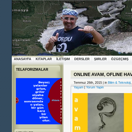
ANASAYFA
KITAPLAR
İLETIŞIM
DERSLER
ŞIIRLER
ÖZGEÇMIŞ
TELAFORIZMALAR
ONLINE AVAM, OFLINE HA
Temmuz 26th, 2015 | in
Bilim & Teknoloji
Yaşam
|
Yorum Yapin