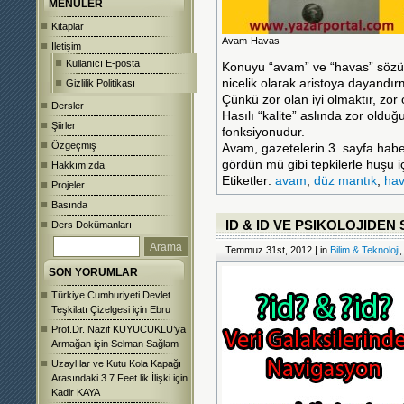
MENÜLER
Kitaplar
Avam-Havas
İletişim
Kullanıcı E-posta
Konuyu “avam” ve “havas” sözün
nicelik olarak aristoya dayandı
Gizlilik Politikası
Çünkü zor olan iyi olmaktır, zor
Dersler
Hasılı “kalite” aslında zor old
Şiirler
fonksiyonudur.
Özgeçmiş
Avam, gazetelerin 3. sayfa haber
gördün mü gibi tepkilerle huşu 
Hakkımızda
Etiketler:
avam
,
düz mantık
,
ha
Projeler
Basında
ID & ID VE PSIKOLOJIDE
Ders Dokümanları
Temmuz 31st, 2012 | in
Bilim & Teknoloji
SON YORUMLAR
Türkiye Cumhuriyeti Devlet
Teşkilatı Çizelgesi
için
Ebru
Prof.Dr. Nazif KUYUCUKLU’ya
Armağan
için
Selman Sağlam
Uzaylılar ve Kutu Kola Kapağı
Arasındaki 3.7 Feet lik İlişki
için
Kadir KAYA