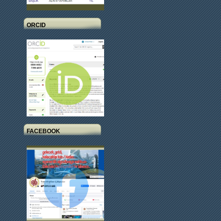
ORCID
FACEBOOK