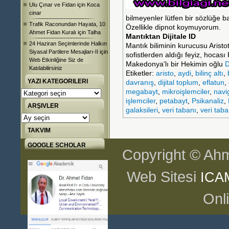
Ulu Çınar ve Fidan
için
Koca
cinar
bilmeyenler lütfen bir sözlüğe 
Trafik Raconundan Hayata, 10
Özellikle dipnot koymuyorum.
Ahmet Fidan Kuralı
için
Talha
Mantıktan Dijitale ID
24 Haziran Seçimlerinde Halkın
Mantık biliminin kurucusu Arist
Siyasal Partilere Mesajları-II
için
sofistlerden aldığı feyiz, hocası 
Web Etkinliğine Siz de
Makedonya'lı bir Hekimin oğlu
D
Katılabilirsiniz
Etiketler:
aristo
,
aydi
,
bilinç altı
,
YAZI KATEGORILERI
davranış
,
dijital toplum
,
eflatun
,
megabayt
,
mikroişlemciler
,
navi
Yazı
Kategorileri
işlemciler
,
petabayt
,
Psikanaliz
,
ARŞIVLER
galaksileri
,
veri tabanı
,
veri tab
Arşivler
TAKVIM
GOOGLE SCHOLAR
Copyright © Ahm
Web Sitesi
ICA
Onl