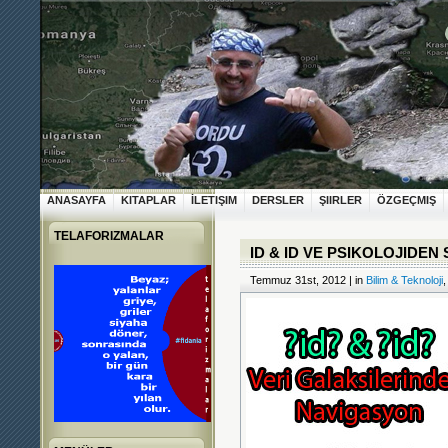
ANASAYFA
KITAPLAR
İLETIŞIM
DERSLER
ŞIIRLER
ÖZGEÇMIŞ
TELAFORIZMALAR
ID & ID VE PSIKOLOJIDE
Temmuz 31st, 2012 | in
Bilim & Teknoloji