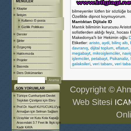
MENÜLER
Kitaplar
bilmeyenler lütfen bir sözlüğe 
İletişim
Özellikle dipnot koymuyorum.
Kullanıcı E-posta
Mantıktan Dijitale ID
Mantık biliminin kurucusu Arist
Gizlilik Politikası
sofistlerden aldığı feyiz, hocası 
Dersler
Makedonya'lı bir Hekimin oğlu
D
Şiirler
Etiketler:
aristo
,
aydi
,
bilinç altı
,
Özgeçmiş
davranış
,
dijital toplum
,
eflatun
,
megabayt
,
mikroişlemciler
,
navi
Hakkımızda
işlemciler
,
petabayt
,
Psikanaliz
,
Projeler
galaksileri
,
veri tabanı
,
veri tab
Basında
Ders Dokümanları
Copyright © Ahm
SON YORUMLAR
Türkiye Cumhuriyeti Devlet
Web Sitesi
ICA
Teşkilatı Çizelgesi
için
Ebru
Prof.Dr. Nazif KUYUCUKLU’ya
Armağan
için
Selman Sağlam
Onl
Uzaylılar ve Kutu Kola Kapağı
Arasındaki 3.7 Feet lik İlişki
için
Kadir KAYA