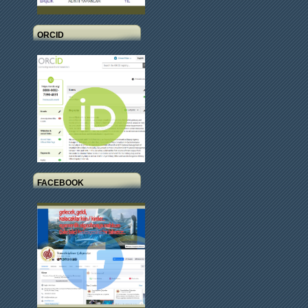
ORCID
FACEBOOK