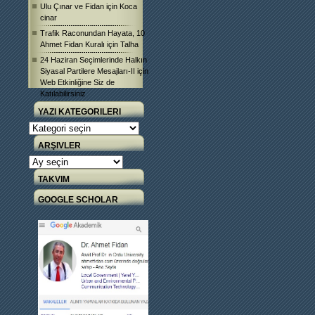
Ulu Çınar ve Fidan
için
Koca
cinar
Trafik Raconundan Hayata, 10
Ahmet Fidan Kuralı
için
Talha
24 Haziran Seçimlerinde Halkın
Siyasal Partilere Mesajları-II
için
Web Etkinliğine Siz de
Katılabilirsiniz
YAZI KATEGORILERI
Yazı
Kategorileri
ARŞIVLER
Arşivler
TAKVIM
GOOGLE SCHOLAR