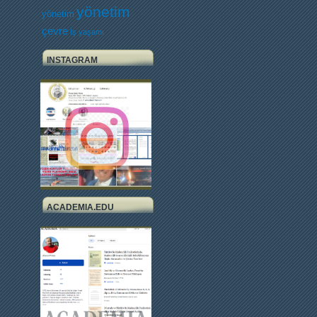
yönetim
yönetim
çevre
İş yaşamı
INSTAGRAM
ACADEMIA.EDU