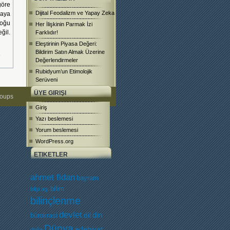
göre
Dijital Feodalizm ve Yapay Zeka
raya
çoğu
Her İlişkinin Parmak İzi
ğil.
Farklıdır!
Eleştirinin Piyasa Değeri:
Bildirim Satın Almak Üzerine
,
Değerlendirmeler
Rubidyum’un Etimolojik
Serüveni
ÜYE GIRIŞI
roups
Giriş
Yazı beslemesi
Yorum beslemesi
WordPress.org
ETIKETLER
ahmet fidan
bayram
bilim
bilgi agı
bilinçlenme
devlet
dil
din
bürokrasi
Dünya
edebiyat
doğa