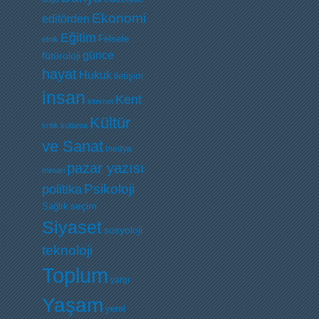
Ekonomi
editörden
Eğitim
Felsefe
etnik
günce
fütüroloji
hayat
Hukuk
iletişim
insan
Kent
internet
Kültür
kritik
kutlama
ve Sanat
medya
pazar yazısı
mimari
Psikoloji
politika
Sağlık
seçim
Siyaset
sosyoloji
teknoloji
Toplum
yargı
Yaşam
yerel