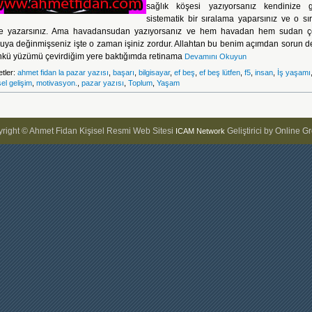
sağlık köşesi yazıyorsanız kendinize 
sistematik bir sıralama yaparsınız ve o sı
e yazarsınız. Ama havadansudan yazıyorsanız ve hem havadan hem sudan 
uya değinmişseniz işte o zaman işiniz zordur. Allahtan bu benim açımdan sorun de
kü yüzümü çevirdiğim yere baktığımda retinama
Devamını Okuyun
etler:
ahmet fidan la pazar yazısı
,
başarı
,
bilgisayar
,
ef beş
,
ef beş lütfen
,
f5
,
insan
,
İş yaşamı
sel gelişim
,
motivasyon.
,
pazar yazısı
,
Toplum
,
Yaşam
right © Ahmet Fidan Kişisel Resmi Web Sitesi
Geliştirici by Online G
ICAM Network