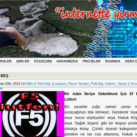
ERSLER
ŞIIRLER
ÖZGEÇMIŞ
HAKKIMIZDA
PROJELER
BASINDA
DERS 
 BEŞ
at 10th, 2013 | in
Bilim & Teknoloji
,
İş yaşamı
,
Pazar Yazıları
,
Psikoloji
,
Toplum
,
Yaşam
|
Yor
in
Bir Adım İleriye Gidebilmek İçin Ef
Lütfen!
Biz yazarlar çoğu zaman yazıyı na
yazacağımızı bile bilmeyiz. Gündemli ‘siya
veya ‘sorun söyleyelim’ veya ‘Hukuk Köş
veya ‘Sağlık köşesi’ gibi bir köşeyi yürü
oldukça kolay. Çünkü siyaset kategorisi
gündem ne ise ona atlarsınız, Hukuk 