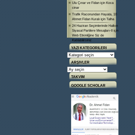
Ulu Çınar ve Fidan
için
Koca
cinar
Trafik Raconundan Hayata, 10
Ahmet Fidan Kuralı
için
Talha
24 Haziran Seçimlerinde Halkın
Siyasal Partilere Mesajları-II
için
Web Etkinliğine Siz de
Katılabilirsiniz
YAZI KATEGORILERI
Yazı
Kategorileri
ARŞIVLER
Arşivler
TAKVIM
GOOGLE SCHOLAR