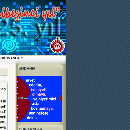
DOKÜMANLARI
#FIDANIA
um
 Beş
sıl
set’
esi’
tmek
nde,
veya
SON YAZILAR