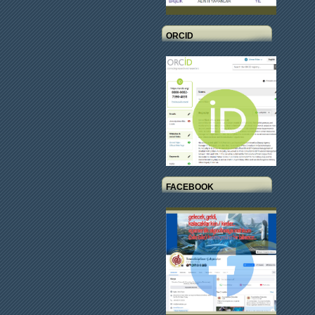
ORCID
FACEBOOK