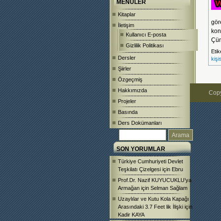
MENÜLER
Kitaplar
gör
İletişim
kon
Kullanıcı E-posta
Çün
Gizlilik Politikası
Etik
Dersler
kişi
Şiirler
Özgeçmiş
Hakkımızda
Copy
Projeler
Basında
Ders Dokümanları
SON YORUMLAR
Türkiye Cumhuriyeti Devlet
Teşkilatı Çizelgesi
için
Ebru
Prof.Dr. Nazif KUYUCUKLU’ya
Armağan
için
Selman Sağlam
Uzaylılar ve Kutu Kola Kapağı
Arasındaki 3.7 Feet lik İlişki
için
Kadir KAYA