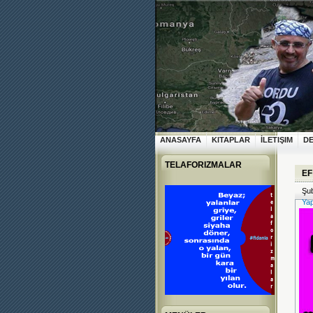
ANASAYFA
KITAPLAR
İLETIŞIM
D
TELAFORIZMALAR
EF
Şub
Yap