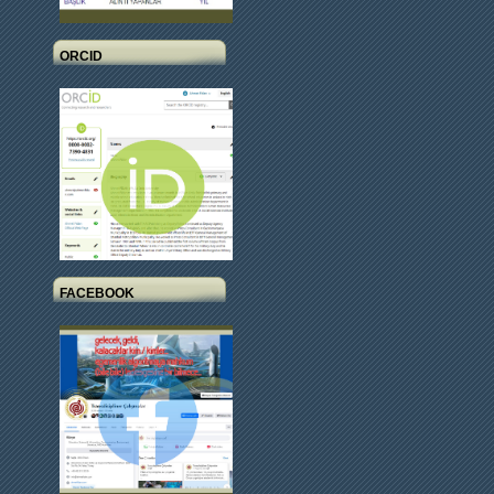
ORCID
FACEBOOK