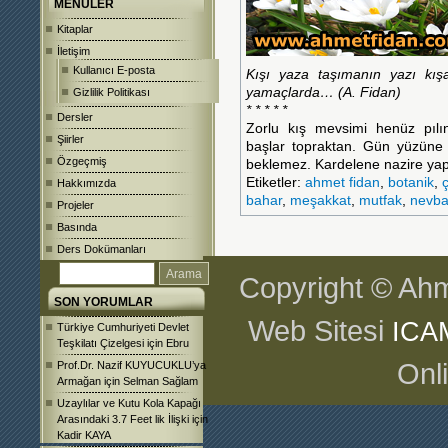
MENÜLER
Kitaplar
İletişim
Kullanıcı E-posta
Kışı yaza taşımanın yazı kış
yamaçlarda… (A. Fidan)
Gizlilik Politikası
* * * * *
Dersler
Zorlu kış mevsimi henüz pılın
Şiirler
başlar topraktan. Gün yüzüne
Özgeçmiş
beklemez. Kardelene nazire ya
Etiketler:
ahmet fidan
,
botanik
,
Hakkımızda
bahar
,
meşakkat
,
mutfak
,
nevba
Projeler
Basında
Ders Dokümanları
Copyright © Ahm
SON YORUMLAR
Web Sitesi
ICA
Türkiye Cumhuriyeti Devlet
Teşkilatı Çizelgesi
için
Ebru
Onl
Prof.Dr. Nazif KUYUCUKLU’ya
Armağan
için
Selman Sağlam
Uzaylılar ve Kutu Kola Kapağı
Arasındaki 3.7 Feet lik İlişki
için
Kadir KAYA