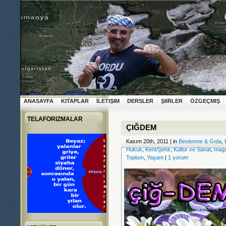
ANASAYFA
KITAPLAR
İLETIŞIM
DERSLER
ŞIIRLER
ÖZGEÇMIŞ
TELAFORIZMALAR
ÇIĞDEM
Kasım 20th, 2011 | in
Beslenme & Gıda
,
Hukuk
,
Kent/Şehir
,
Kültür ve Sanat
,
maga
Toplum
,
Yaşam
|
1 yorum