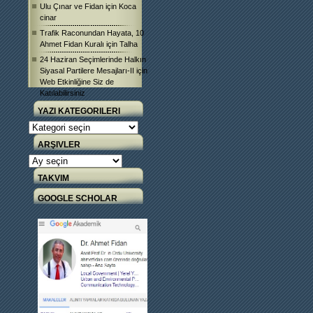
Ulu Çınar ve Fidan
için
Koca
cinar
Trafik Raconundan Hayata, 10
Ahmet Fidan Kuralı
için
Talha
24 Haziran Seçimlerinde Halkın
Siyasal Partilere Mesajları-II
için
Web Etkinliğine Siz de
Katılabilirsiniz
YAZI KATEGORILERI
Yazı
Kategorileri
ARŞIVLER
Arşivler
TAKVIM
GOOGLE SCHOLAR