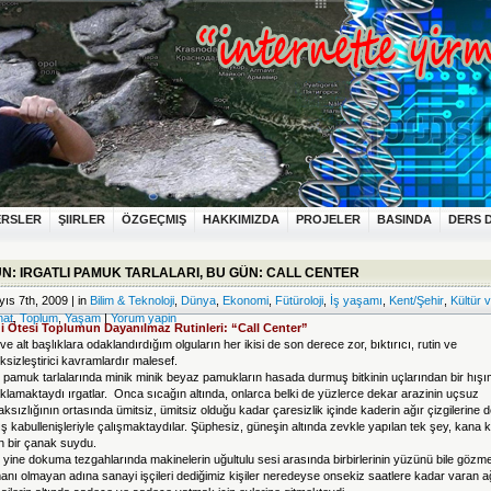
ERSLER
ŞIIRLER
ÖZGEÇMIŞ
HAKKIMIZDA
PROJELER
BASINDA
DERS 
N: IRGATLI PAMUK TARLALARI, BU GÜN: CALL CENTER
ıs 7th, 2009 | in
Bilim & Teknoloji
,
Dünya
,
Ekonomi
,
Fütüroloji
,
İş yaşamı
,
Kent/Şehir
,
Kültür 
nat
,
Toplum
,
Yaşam
|
Yorum yapin
gi Ötesi Toplumun Dayanılmaz Rutinleri: “Call Center”
ve alt başlıklara odaklandırdığım olguların her ikisi de son derece zor, bıktırıcı, rutin ve
liksizleştirici kavramlardır malesef.
pamuk tarlalarında minik minik beyaz pamukların hasada durmuş bitkinin uçlarından bir hışı
klamaktaydı ırgatlar. Onca sıcağın altında, onlarca belki de yüzlerce dekar arazinin uçsuz
ksızlığının ortasında ümitsiz, ümitsiz olduğu kadar çaresizlik içinde kaderin ağır çizgilerine 
ş kabullenişleriyle çalışmaktaydılar. Şüphesiz, güneşin altında zevkle yapılan tek şey, kana 
en bir çanak suydu.
yine dokuma tezgahlarında makinelerin uğultulu sesi arasında birbirlerinin yüzünü bile gözm
nı olmayan adına sanayi işçileri dediğimiz kişiler neredeyse onsekiz saatlere kadar varan a