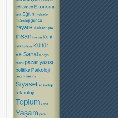
Ekonomi
editörden
Eğitim
Felsefe
etnik
günce
fütüroloji
hayat
Hukuk
iletişim
insan
Kent
internet
Kültür
kritik
kutlama
ve Sanat
medya
pazar yazısı
mimari
Psikoloji
politika
Sağlık
seçim
Siyaset
sosyoloji
teknoloji
Toplum
yargı
Yaşam
yerel