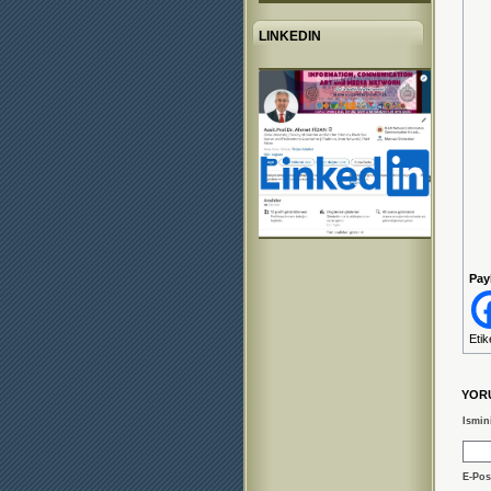
LINKEDIN
Pay
Etik
YOR
Ismin
E-Pos