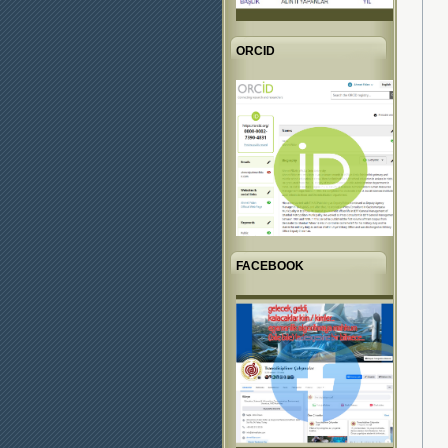
ORCID
FACEBOOK