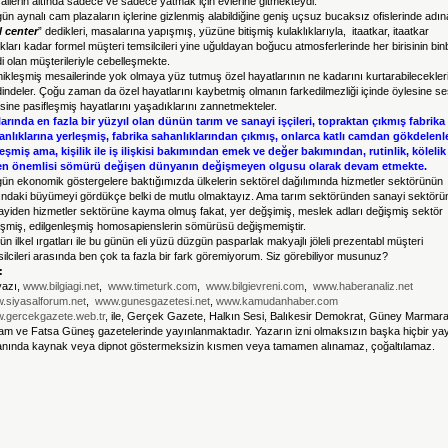
ilerin altında sadece ve sadece yatmak için evlerine gitmekteydi.
ün aynalı cam plazaların içlerine gizlenmiş alabildiğine geniş uçsuz bucaksız ofislerinde adın
l center
” dedikleri, masalarına yapışmış, yüzüne bitişmiş kulaklıklarıyla, itaatkar, itaatkar
kları kadar formel müşteri temsilcileri yine uğuldayan boğucu atmosferlerinde her birisinin binb
i olan müşterileriyle cebelleşmekte.
ikleşmiş mesailerinde yok olmaya yüz tutmuş özel hayatlarının ne kadarını kurtarabilecekler
indeler. Çoğu zaman da özel hayatlarını kaybetmiş olmanın farkedilmezliği içinde öylesine se
sine pasifleşmiş hayatlarını yaşadıklarını zannetmekteler.
larında en fazla bir yüzyıl olan dünün tarım ve sanayi işçileri, topraktan çıkmış fabrika
anlıklarına yerleşmiş, fabrika sahanlıklarından çıkmış, onlarca katlı camdan gökdelenl
leşmiş ama, kişilik ile iş ilişkisi bakımından emek ve değer bakımından, rutinlik, kölelik
en önemlisi sömürü değişen dünyanın değişmeyen olgusu olarak devam etmekte.
ün ekonomik göstergelere baktığımızda ülkelerin sektörel dağılımında hizmetler sektörünün
ındaki büyümeyi gördükçe belki de mutlu olmaktayız. Ama tarım sektöründen sanayi sektörü
ayiden hizmetler sektörüne kayma olmuş fakat, yer değşimiş, meslek adları değişmiş sektör
işmiş, edilgenleşmiş homosapienslerin sömürüsü değişmemiştir.
n ilkel ırgatları ile bu günün eli yüzü düzgün pasparlak makyajlı jöleli prezentabl müşteri
ilcileri arasında ben çok ta fazla bir fark göremiyorum. Siz görebiliyor musunuz?
:
yazı,
www.bilgiagi.net
,
www.timeturk.com
,
www.bilgievreni.com
,
www.haberanaliz.net
.siyasalforum.net
,
www.gunesgazetesi.net
,
www.kamudanhaber.com
.gercekgazete.web.tr
, ile, Gerçek Gazete, Halkın Sesi, Balıkesir Demokrat, Güney Marmar
am ve Fatsa Güneş gazetelerinde yayınlanmaktadır. Yazarın izni olmaksızın başka hiçbir ya
anında kaynak veya dipnot göstermeksizin kısmen veya tamamen alınamaz, çoğaltılamaz.