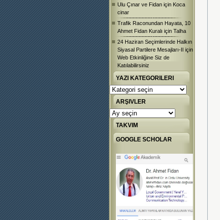
Ulu Çınar ve Fidan
için
Koca
cinar
Trafik Raconundan Hayata, 10
Ahmet Fidan Kuralı
için
Talha
24 Haziran Seçimlerinde Halkın
Siyasal Partilere Mesajları-II
için
Web Etkinliğine Siz de
Katılabilirsiniz
YAZI KATEGORILERI
Yazı
Kategorileri
ARŞIVLER
Arşivler
TAKVIM
GOOGLE SCHOLAR