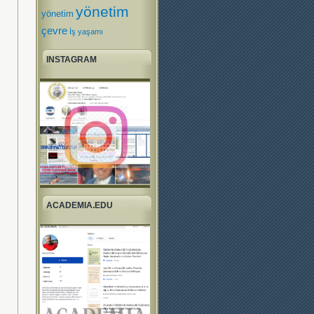
yönetim
yönetim
çevre
İş yaşamı
INSTAGRAM
ACADEMIA.EDU