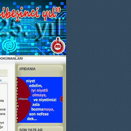
DOKÜMANLARI
#FIDANIA
ve
mla
demir
kana
eye
ğır
SON YAZILAR