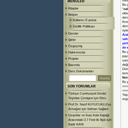
mesa
MENÜLER
Bu g
Kitaplar
“
cal
oldu
İletişim
derd
Kullanıcı E-posta
Kron
derd
Gizlilik Politikası
öyle
Dersler
Ara
sah
Şiirler
yer
Özgeçmiş
de 
Bu g
Hakkımızda
pay
Projeler
san
değ
Basında
Dünü
Ders Dokümanları
tems
Not
Bu 
SON YORUMLAR
www
www
Türkiye Cumhuriyeti Devlet
Yaş
Teşkilatı Çizelgesi
için
Ebru
org
Prof.Dr. Nazif KUYUCUKLU’ya
Armağan
için
Selman Sağlam
Uzaylılar ve Kutu Kola Kapağı
Arasındaki 3.7 Feet lik İlişki
için
Kadir KAYA