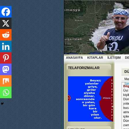
ANASAYFA
KITAPLAR
İLETIŞIM
D
TELAFORIZMALAR
DÜ
May
Sa
Bil
Üst 
kişi
Dün 
yola
buca
atmı
içil
Dün 
zama