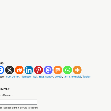
laş
etler:
cool center
,
hizmetler
,
işçi
,
ırgat
,
sanayi
,
sektör
,
tarım
,
teknoloji
,
Toplum
UM YAP
iz (Mecbur)
ta (Sadece admin gorur) (Mecbur)