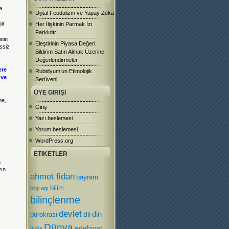
a
Dijital Feodalizm ve Yapay Zeka
ir
Her İlişkinin Parmak İzi
Farklıdır!
inin
Eleştirinin Piyasa Değeri:
ssiz
Bildirim Satın Almak Üzerine
Değerlendirmeler
ere
Rubidyum’un Etimolojik
 ve
Serüveni
ÜYE GIRIŞI
ne,
Giriş
Yazı beslemesi
Yorum beslemesi
WordPress.org
ETIKETLER
a
yın
ahmet fidan
bayram
bilim
bilgi agı
bilinçlenme
devlet
dil
din
bürokrasi
Dünya
edebiyat
doğa