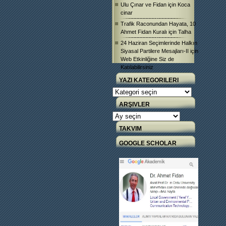
Ulu Çınar ve Fidan
için
Koca
cinar
Trafik Raconundan Hayata, 10
Ahmet Fidan Kuralı
için
Talha
24 Haziran Seçimlerinde Halkın
Siyasal Partilere Mesajları-II
için
Web Etkinliğine Siz de
Katılabilirsiniz
YAZI KATEGORILERI
Yazı
Kategorileri
ARŞIVLER
Arşivler
TAKVIM
GOOGLE SCHOLAR