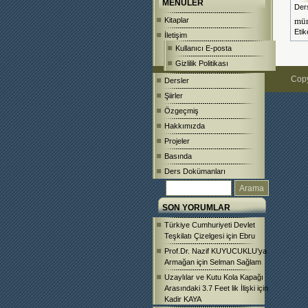
MENÜLER
Ders
Kitaplar
müm
Etik
İletişim
Kullanıcı E-posta
Gizlilik Politikası
Copy
Dersler
Şiirler
Özgeçmiş
Hakkımızda
Projeler
Basında
Ders Dokümanları
SON YORUMLAR
Türkiye Cumhuriyeti Devlet
Teşkilatı Çizelgesi
için
Ebru
Prof.Dr. Nazif KUYUCUKLU’ya
Armağan
için
Selman Sağlam
Uzaylılar ve Kutu Kola Kapağı
Arasındaki 3.7 Feet lik İlişki
için
Kadir KAYA