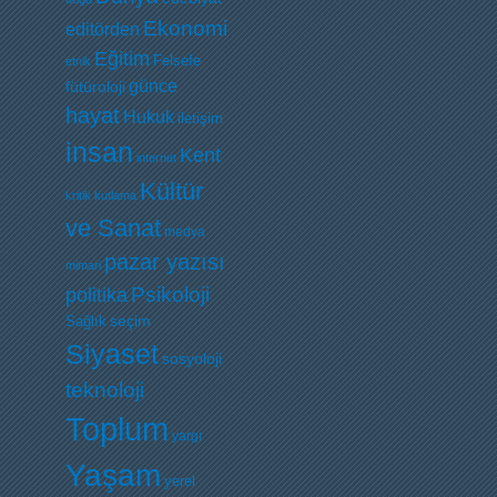
Ekonomi
editörden
Eğitim
Felsefe
etnik
günce
fütüroloji
hayat
Hukuk
iletişim
insan
Kent
internet
Kültür
kritik
kutlama
ve Sanat
medya
pazar yazısı
mimari
Psikoloji
politika
Sağlık
seçim
Siyaset
sosyoloji
teknoloji
Toplum
yargı
Yaşam
yerel