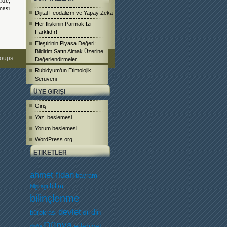
rde,
ması
Dijital Feodalizm ve Yapay Zeka
Her İlişkinin Parmak İzi
Farklıdır!
Eleştirinin Piyasa Değeri:
Bildirim Satın Almak Üzerine
roups
Değerlendirmeler
Rubidyum’un Etimolojik
Serüveni
ÜYE GIRIŞI
Giriş
Yazı beslemesi
Yorum beslemesi
WordPress.org
ETIKETLER
ahmet fidan
bayram
bilim
bilgi agı
bilinçlenme
devlet
dil
din
bürokrasi
Dünya
edebiyat
doğa