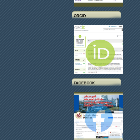
ORCID
FACEBOOK