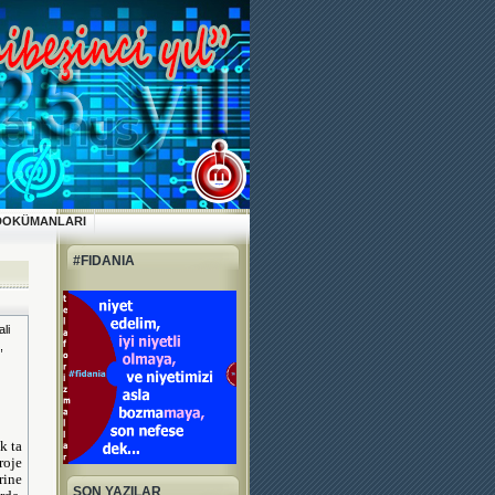
DOKÜMANLARI
#FIDANIA
li
,
k ta
roje
ine
SON YAZILAR