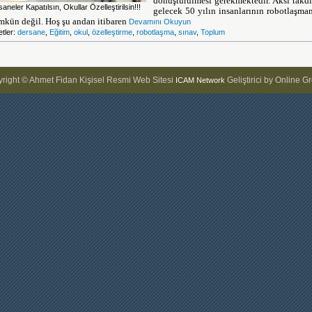
dönüştürülmesi gerekmektedir. Aksi takdi
aneler Kapatılsın, Okullar Özelleştirilsin!!!
gelecek 50 yılın insanlarının robotlaşma
kün değil. Hoş şu andan itibaren
Devamını Okuyun
etler:
dersane
,
Eğitim
,
okul
,
özelleştirme
,
robotlaşma
,
sınav
,
Toplum
right © Ahmet Fidan Kişisel Resmi Web Sitesi
Geliştirici by Online G
ICAM Network