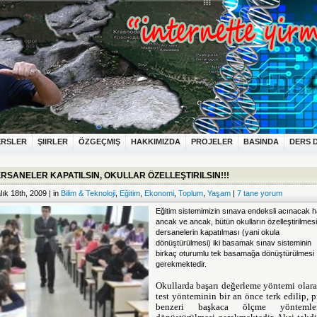
ERSLER
ŞIIRLER
ÖZGEÇMIŞ
HAKKIMIZDA
PROJELER
BASINDA
DERS 
RSANELER KAPATILSIN, OKULLAR ÖZELLEŞTIRILSIN!!!
lık 18th, 2009 | in
Bilim & Teknoloji
,
Eğitim
,
Ekonomi
,
Toplum
,
Yaşam
|
7 tane yorum
Eğitim sistemimizin sınava endeksli acınacak ha
ancak ve ancak, bütün okulların özelleştirilmesi
dersanelerin kapatılması (yani okula
dönüştürülmesi) iki basamak sınav sisteminin
birkaç oturumlu tek basamağa dönüştürülmesi
gerekmektedir.
Okullarda başarı değerleme yöntemi olara
test yönteminin bir an önce terk edilip, p
benzeri başkaca ölçme yöntemler