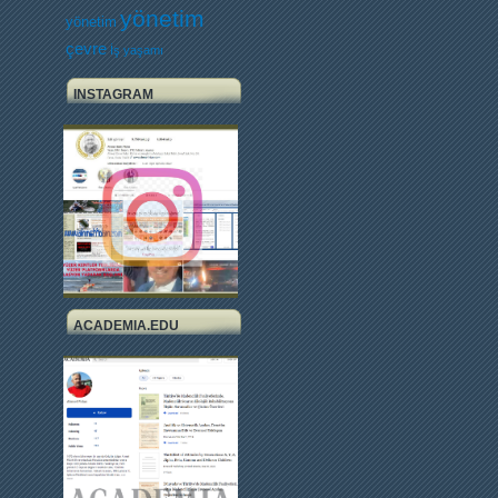
yönetim
yönetim
çevre
İş yaşamı
INSTAGRAM
ACADEMIA.EDU