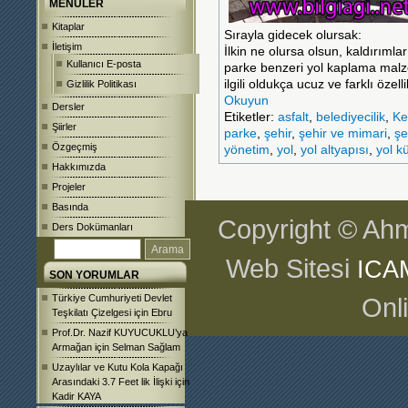
MENÜLER
Kitaplar
Sırayla gidecek olursak:
İletişim
İlkin ne olursa olsun, kaldırımla
Kullanıcı E-posta
parke benzeri yol kaplama malz
ilgili oldukça ucuz ve farklı öz
Gizlilik Politikası
Okuyun
Dersler
Etiketler:
asfalt
,
belediyecilik
,
Ke
Şiirler
parke
,
şehir
,
şehir ve mimari
,
şe
Özgeçmiş
yönetim
,
yol
,
yol altyapısı
,
yol k
Hakkımızda
Projeler
Basında
Copyright © Ahm
Ders Dokümanları
Web Sitesi
ICA
SON YORUMLAR
Türkiye Cumhuriyeti Devlet
Onl
Teşkilatı Çizelgesi
için
Ebru
Prof.Dr. Nazif KUYUCUKLU’ya
Armağan
için
Selman Sağlam
Uzaylılar ve Kutu Kola Kapağı
Arasındaki 3.7 Feet lik İlişki
için
Kadir KAYA