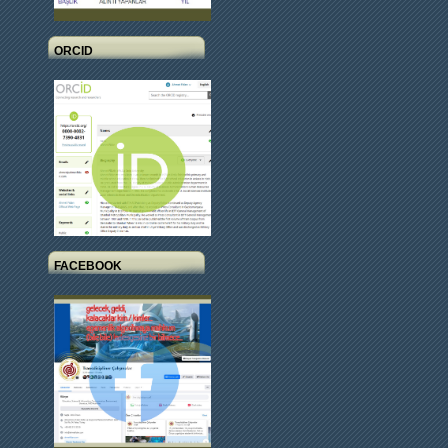
ORCID
FACEBOOK