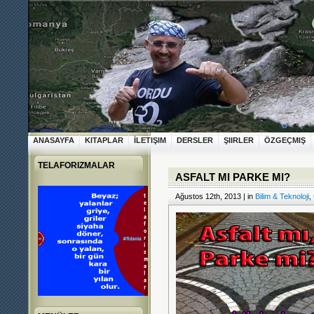
ANASAYFA
KITAPLAR
İLETIŞIM
DERSLER
ŞIIRLER
ÖZGEÇMIŞ
TELAFORIZMALAR
ASFALT MI PARKE MI?
Ağustos 12th, 2013 | in
Bilim & Teknoloji
,