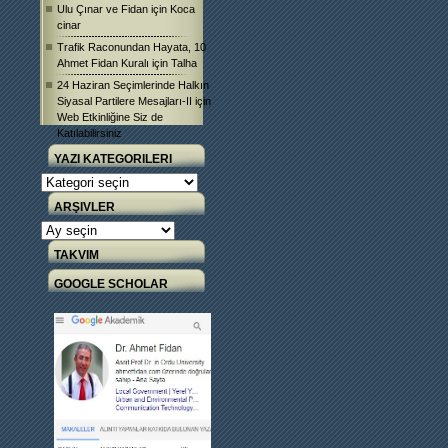
Ulu Çınar ve Fidan
için
Koca
cinar
Trafik Raconundan Hayata, 10
Ahmet Fidan Kuralı
için
Talha
24 Haziran Seçimlerinde Halkın
Siyasal Partilere Mesajları-II
için
Web Etkinliğine Siz de
Katılabilirsiniz
YAZI KATEGORILERI
Yazı
Kategorileri
ARŞIVLER
Arşivler
TAKVIM
GOOGLE SCHOLAR