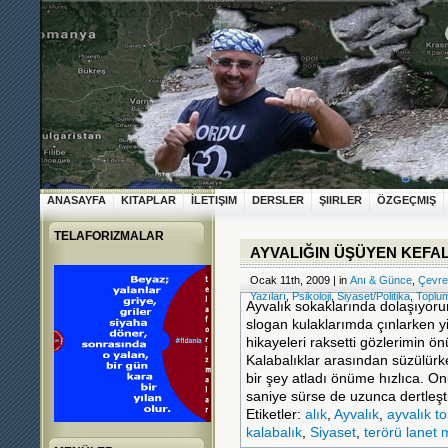
ANASAYFA
KITAPLAR
İLETIŞIM
DERSLER
ŞIIRLER
ÖZGEÇMIŞ
TELAFORIZMALAR
AYVALIĞIN ÜŞÜYEN KEFAL
Ocak 11th, 2009 | in
Anı & Günce
,
Çevre
Yazıları
,
Psikoloji
,
Siyaset/Politika
,
Toplu
Ayvalık sokaklarında dolaşıyoru
slogan kulaklarımda çınlarken y
hikayeleri raksetti gözlerimin ö
Kalabalıklar arasından süzülürk
bir şey atladı önüme hızlıca. O
saniye sürse de uzunca dertleşt
Etiketler:
alık
,
Ayvalık
,
ayvalık to
kalabalık
,
Siyaset
,
terörü lanet m