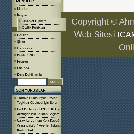
MENÜLER
Kitaplar
İletişim
Copyright © Ahm
Kullanıcı E-posta
Gizlilik Politikası
Web Sitesi
ICA
Dersler
Şiirler
Onl
Özgeçmiş
Hakkımızda
Projeler
Basında
Ders Dokümanları
SON YORUMLAR
Türkiye Cumhuriyeti Devlet
Teşkilatı Çizelgesi
için
Ebru
Prof.Dr. Nazif KUYUCUKLU’ya
Armağan
için
Selman Sağlam
Uzaylılar ve Kutu Kola Kapağı
Arasındaki 3.7 Feet lik İlişki
için
Kadir KAYA