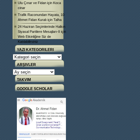
Ulu Çınar ve Fidan
için
Koca
cinar
Trafik Raconundan Hayata, 10
Ahmet Fidan Kuralı
için
Talha
24 Haziran Seçimlerinde Halkın
Siyasal Partilere Mesajları-II
için
Web Etkinliğine Siz de
Katılabilirsiniz
YAZI KATEGORILERI
Yazı
Kategorileri
ARŞIVLER
Arşivler
TAKVIM
GOOGLE SCHOLAR