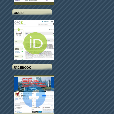
ORCID
FACEBOOK