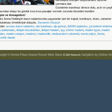
bambaşka sinerjiler oluşturacaktır aydınlık
yarınlara dair.
Gündemin inanılmaz derece dolu, acılı ve çeşitl
sından dolayı bu günlük kısa kısa pasajlar vermek zorunda hissettim kendimi.
tişim ve Armagedon!
ü Soma Holding’in basın toplantısında yaşananlar tam bir trajedi, komikaze, dram, vahamet
 tutulması örnekleriyle doluydu.
Devamını Okuyun
etler:
acınası basın toplantısı
,
akıl tutulması
,
alp gürkan
,
BASIN toplantısı
,
çizmelerim kirletm
u patlamaları
,
iletişim bozuklukları
,
iletişim hataları
,
işçi
,
kömür madeni
,
maden işçisi
,
maden
ları
,
maden yangını
,
madenci
,
madencilik
,
medyacıların vahameti
,
murat yalçın
,
Soma
,
ikomik olaylar
right © Ahmet Fidan Kişisel Resmi Web Sitesi
Geliştirici by Online G
ICAM Network