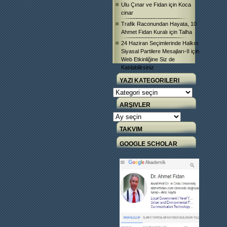
Ulu Çınar ve Fidan
için
Koca
cinar
Trafik Raconundan Hayata, 10
Ahmet Fidan Kuralı
için
Talha
24 Haziran Seçimlerinde Halkın
Siyasal Partilere Mesajları-II
için
Web Etkinliğine Siz de
Katılabilirsiniz
YAZI KATEGORILERI
Yazı
Kategorileri
ARŞIVLER
Arşivler
TAKVIM
GOOGLE SCHOLAR