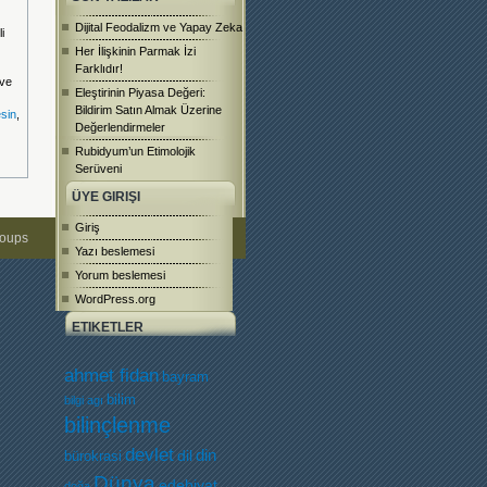
Dijital Feodalizm ve Yapay Zeka
i
Her İlişkinin Parmak İzi
Farklıdır!
 ve
Eleştirinin Piyasa Değeri:
Bildirim Satın Almak Üzerine
esin
,
Değerlendirmeler
Rubidyum’un Etimolojik
Serüveni
ÜYE GIRIŞI
Giriş
roups
Yazı beslemesi
Yorum beslemesi
WordPress.org
ETIKETLER
ahmet fidan
bayram
bilim
bilgi agı
bilinçlenme
devlet
dil
din
bürokrasi
Dünya
edebiyat
doğa