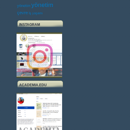
yönetim
yönetim
çevre
İş yaşamı
INSTAGRAM
ACADEMIA.EDU