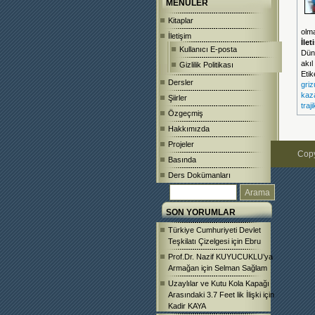
MENÜLER
Kitaplar
olma
İletişim
İle
Kullanıcı E-posta
Dünk
akıl
Gizlilik Politikası
Etik
Dersler
griz
kaza
Şiirler
traj
Özgeçmiş
Hakkımızda
Projeler
Copy
Basında
Ders Dokümanları
SON YORUMLAR
Türkiye Cumhuriyeti Devlet
Teşkilatı Çizelgesi
için
Ebru
Prof.Dr. Nazif KUYUCUKLU’ya
Armağan
için
Selman Sağlam
Uzaylılar ve Kutu Kola Kapağı
Arasındaki 3.7 Feet lik İlişki
için
Kadir KAYA