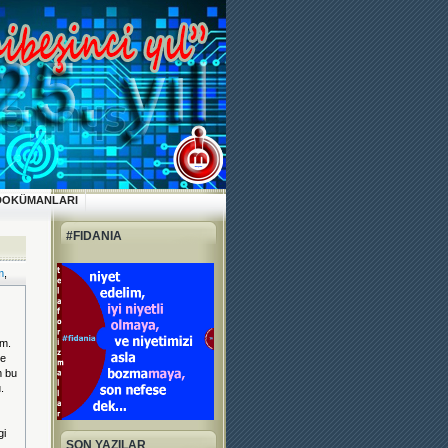
DOKÜMANLARI
#FIDANIA
m
,
um.
de
m bu
.
gi
SON YAZILAR