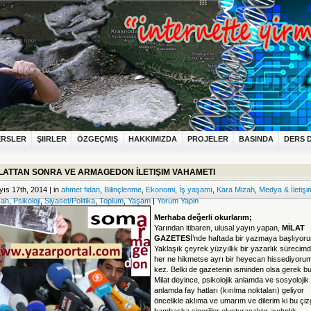
ERSLER
ŞIIRLER
ÖZGEÇMIŞ
HAKKIMIZDA
PROJELER
BASINDA
DERS 
LATTAN SONRA VE ARMAGEDON İLETIŞIM VAHAMETI
ıs 17th, 2014 | in
ahmet fidan
,
Bilinçlenme
,
Ekonomi
,
İş yaşamı
,
Kara Mizah
,
Medya & İletişi
zah
,
Psikoloji
,
Siyaset/Politika
,
Toplum
,
Yaşam
|
Yorum Yapin
Merhaba değerli okurlarım;
Yarından itibaren, ulusal yayın yapan,
MİLAT
GAZETES
İ’nde haftada bir yazmaya başlıyor
Yaklaşık çeyrek yüzyıllık bir yazarlık sürecim
her ne hikmetse ayrı bir heyecan hissediyoru
kez. Belki de gazetenin isminden olsa gerek bu
Milat deyince, psikolojik anlamda ve sosyolojik
anlamda fay hatları (kırılma noktaları) geliyor
öncelikle aklıma ve umarım ve dilerim ki bu çiz