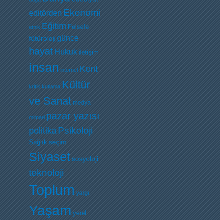
Ekonomi
editörden
Eğitim
Felsefe
etnik
günce
fütüroloji
hayat
Hukuk
iletişim
insan
Kent
internet
Kültür
kritik
kutlama
ve Sanat
medya
pazar yazısı
mimari
Psikoloji
politika
Sağlık
seçim
Siyaset
sosyoloji
teknoloji
Toplum
yargı
Yaşam
yerel