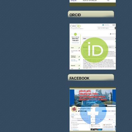
ORCID
FACEBOOK