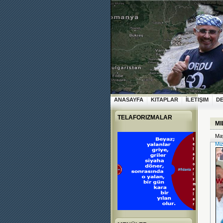
ANASAYFA
KITAPLAR
İLETIŞIM
D
TELAFORIZMALAR
MI
May
Mi