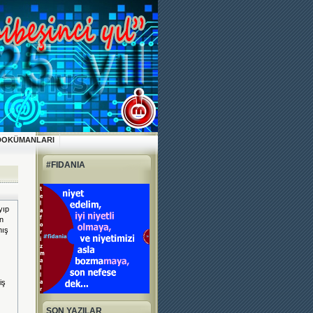
DOKÜMANLARI
#FIDANIA
yıp
in
mış
iş
SON YAZILAR