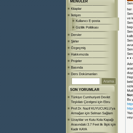
MENÜLER
Sen
Kitaplar
her
Sen,
İletişim
ve 
Kullanıcı E-posta
Sen
başı
Gizlilik Politikası
Sen,
Dersler
kalb
Sen,
Şiirler
avu
Özgeçmiş
Sen
Sen
Hakkımızda
* * 
Projeler
Adın
Basında
aras
duyg
Ders Dokümanları
Hep 
bekl
sizl
SON YORUMLAR
Mutl
Not
Türkiye Cumhuriyeti Devlet
Bu 
Teşkilatı Çizelgesi
için
Ebru
htt
Prof.Dr. Nazif KUYUCUKLU’ya
htt
Yaz
Armağan
için
Selman Sağlam
vey
Uzaylılar ve Kutu Kola Kapağı
Arasındaki 3.7 Feet lik İlişki
için
Kadir KAYA