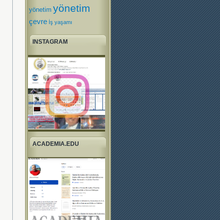
yönetim
yönetim
çevre
İş yaşamı
INSTAGRAM
ACADEMIA.EDU