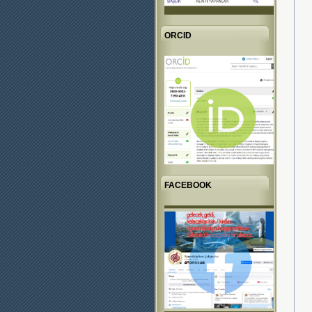
ORCID
FACEBOOK