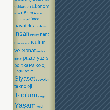
Ekonomi
editörden
Eğitim
Felsefe
etnik
günce
fütüroloji
hayat
Hukuk
iletişim
insan
Kent
internet
Kültür
kritik
kutlama
ve Sanat
medya
pazar yazısı
mimari
Psikoloji
politika
Sağlık
seçim
Siyaset
sosyoloji
teknoloji
Toplum
yargı
Yaşam
yerel