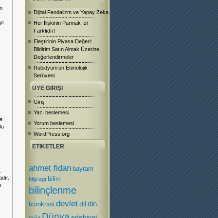
n
Dijital Feodalizm ve Yapay Zeka
yi
Her İlişkinin Parmak İzi
Farklıdır!
Eleştirinin Piyasa Değeri:
Bildirim Satın Almak Üzerine
Değerlendirmeler
Rubidyum’un Etimolojik
Serüveni
ÜYE GIRIŞI
Giriş
Yazı beslemesi
e.
Yorum beslemesi
Bu
WordPress.org
ETIKETLER
ahmet fidan
bayram
,
dır.
bilim
bilgi agı
n
bilinçlenme
devlet
dil
din
bürokrasi
Dünya
edebiyat
doğa