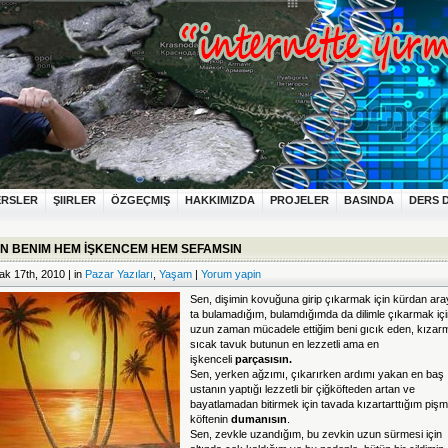
ERSLER
ŞIIRLER
ÖZGEÇMIŞ
HAKKIMIZDA
PROJELER
BASINDA
DERS 
N BENIM HEM İŞKENCEM HEM SEFAMSIN
k 17th, 2010 | in
Pazar Yazıları
,
Yaşam
|
Yorum yapin
Sen, dişimin kovuğuna girip çıkarmak için kürdan ara
ta bulamadığım, bulamdığımda da dilimle çıkarmak iç
uzun zaman mücadele ettiğim beni gıcık eden, kızar
sıcak tavuk butunun en lezzetli ama en
işkenceli
parçasısın.
Sen, yerken ağzımı, çıkarırken ardımı yakan en baş
ustanın yaptığı lezzetli bir çiğköfteden artan ve
bayatlamadan bitirmek için tavada kızartarttığım pişm
köftenin
dumanısın
.
Sen, zevkle uzandığım, bu zevkin uzun sürmesi için