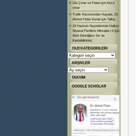
Ulu Çınar ve Fidan
için
Koca
cinar
Trafik Raconundan Hayata, 10
Ahmet Fidan Kuralı
için
Talha
24 Haziran Seçimlerinde Halkın
Siyasal Partilere Mesajları-II
için
Web Etkinliğine Siz de
Katılabilirsiniz
YAZI KATEGORILERI
Yazı
Kategorileri
ARŞIVLER
Arşivler
TAKVIM
GOOGLE SCHOLAR