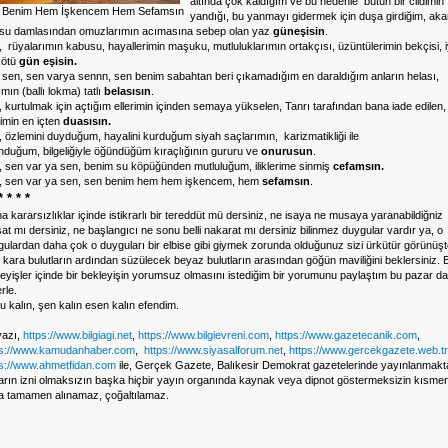
altında çok kaldığım ve bu nedenle bütün bir cildimin
 Benim Hem İşkencem Hem Sefamsın
yandığı,
bu yanmayı gidermek için duşa girdiğim, aka
 su damlasından omuzlarımın acımasına sebep olan yaz
güneşisin
.
 rüyalarımın kabusu, hayallerimin maşuku, mutluluklarımın ortakçısı, üzüntülerimin bekçisi, i
kötü
gün eşisin.
 sen, sen varya sennn, sen benim sabahtan beri çıkamadığım en daraldığım anların helası,
mın (ballı lokma) tatlı
belasısın
.
 kurtulmak için açtığım ellerimin içinden semaya yükselen, Tanrı tarafından bana iade edilen,
imin en içten
duasısın.
 özlemini duyduğum, hayalini kurduğum siyah saçlarımın, karizmatikliği ile
nduğum, bilgeliğiyle öğündüğüm kıraçlığının gururu ve
onurusun
.
, sen var ya sen, benim su köpüğünden mutluluğum, iliklerime sinmiş
cefamsın.
, sen var ya sen, sen benim hem hem işkencem, hem
sefamsın
.
* * * *
a kararsızlıklar içinde istikrarlı bir tereddüt mü dersiniz, ne isaya ne musaya yaranabildiğniz
at mı dersiniz, ne başlangıcı ne sonu belli nakarat mı dersiniz bilinmez duygular vardır ya, o
ulardan daha çok o duyguları bir elbise gibi giymek zorunda olduğunuz sizi ürkütür görünüşt
kara bulutların ardından süzülecek beyaz bulutların arasından göğün maviliğini beklersiniz. 
eyişler içinde bir bekleyişin yorumsuz olmasını istediğim bir yorumunu paylaştım bu pazar da
erle.
u kalın, şen kalın esen kalın efendim.
yazı,
https://www.bilgiagi.net
,
https://www.bilgievreni.com
,
https://www.gazetecanik.com
,
ps://www.kamudanhaber.com
,
https://www.siyasalforum.net
,
https://www.gercekgazete.web.tr
ps://www.ahmetfidan.com
ile, Gerçek Gazete, Balıkesir Demokrat gazetelerinde yayınlanmakta
arın izni olmaksızın başka hiçbir yayın organında kaynak veya dipnot göstermeksizin kısme
a tamamen alınamaz, çoğaltılamaz.