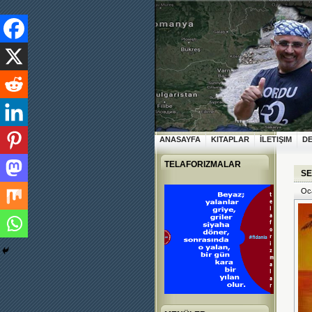
ANASAYFA
KITAPLAR
İLETIŞIM
D
TELAFORIZMALAR
SE
Oca