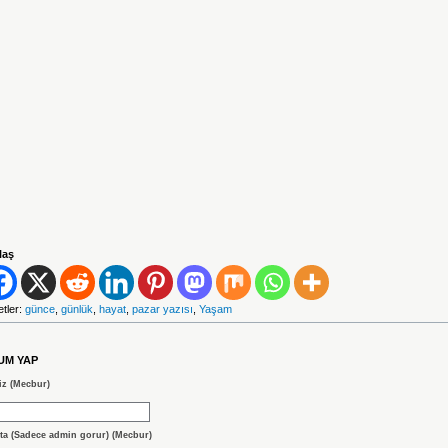
laş
etler:
günce
,
günlük
,
hayat
,
pazar yazısı
,
Yaşam
UM YAP
iz (Mecbur)
ta (Sadece admin gorur) (Mecbur)