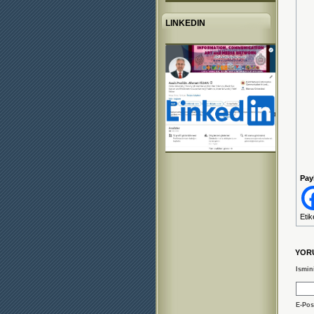
LINKEDIN
Pay
Etik
YOR
Ismin
E-Pos