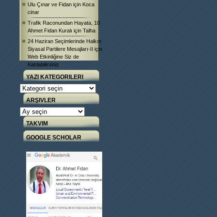
Ulu Çınar ve Fidan
için
Koca
cinar
Trafik Raconundan Hayata, 10
Ahmet Fidan Kuralı
için
Talha
24 Haziran Seçimlerinde Halkın
Siyasal Partilere Mesajları-II
için
Web Etkinliğine Siz de
Katılabilirsiniz
YAZI KATEGORILERI
Yazı
Kategorileri
ARŞIVLER
Arşivler
TAKVIM
GOOGLE SCHOLAR