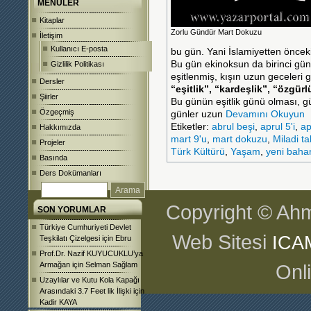
MENÜLER
Kitaplar
Zorlu Gündür Mart Dokuzu
İletişim
Kullanıcı E-posta
bu gün. Yani İslamiyetten öncek
Bu gün ekinoksun da birinci gün
Gizlilik Politikası
eşitlenmiş, kışın uzun geceleri g
Dersler
“eşitlik”, “kardeşlik”, “özgür
Şiirler
Bu günün eşitlik günü olması, gü
Özgeçmiş
günler uzun
Devamını Okuyun
Etiketler:
abrul beşi
,
aprul 5'i
,
ap
Hakkımızda
mart 9'u
,
mart dokuzu
,
Miladi t
Projeler
Türk Kültürü
,
Yaşam
,
yeni baha
Basında
Ders Dokümanları
Copyright © Ahm
SON YORUMLAR
Türkiye Cumhuriyeti Devlet
Web Sitesi
ICA
Teşkilatı Çizelgesi
için
Ebru
Prof.Dr. Nazif KUYUCUKLU’ya
Armağan
için
Selman Sağlam
Onl
Uzaylılar ve Kutu Kola Kapağı
Arasındaki 3.7 Feet lik İlişki
için
Kadir KAYA