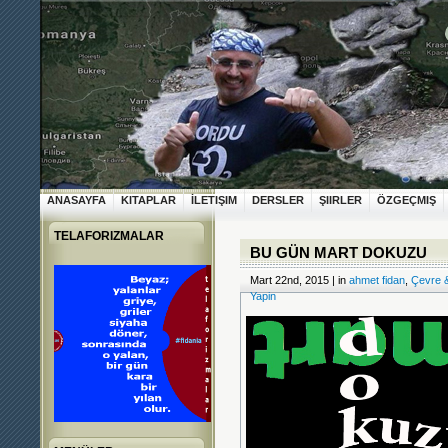
ANASAYFA
KITAPLAR
İLETIŞIM
DERSLER
ŞIIRLER
ÖZGEÇMIŞ
TELAFORIZMALAR
BU GÜN MART DOKUZU
Mart 22nd, 2015 | in
ahmet fidan
,
Çevre 
Yapin