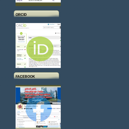
ORCID
FACEBOOK