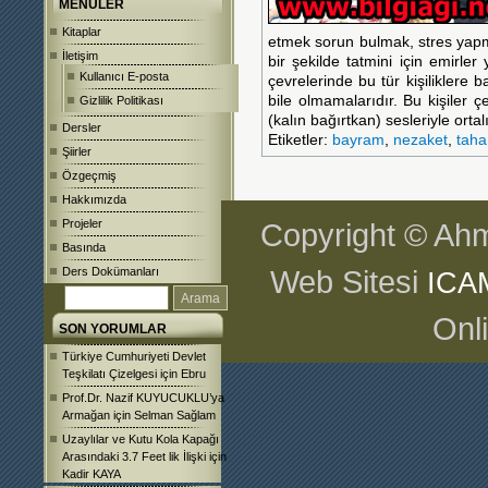
MENÜLER
Kitaplar
etmek sorun bulmak, stres yapm
İletişim
bir şekilde tatmini için emirler
Kullanıcı E-posta
çevrelerinde bu tür kişiliklere 
bile olmamalarıdır. Bu kişiler
Gizlilik Politikası
(kalın bağırtkan) sesleriyle ortal
Dersler
Etiketler:
bayram
,
nezaket
,
tah
Şiirler
Özgeçmiş
Hakkımızda
Projeler
Copyright © Ahm
Basında
Web Sitesi
Ders Dokümanları
ICA
Onl
SON YORUMLAR
Türkiye Cumhuriyeti Devlet
Teşkilatı Çizelgesi
için
Ebru
Prof.Dr. Nazif KUYUCUKLU’ya
Armağan
için
Selman Sağlam
Uzaylılar ve Kutu Kola Kapağı
Arasındaki 3.7 Feet lik İlişki
için
Kadir KAYA