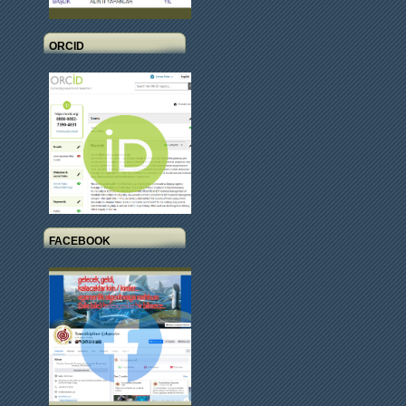
ORCID
FACEBOOK