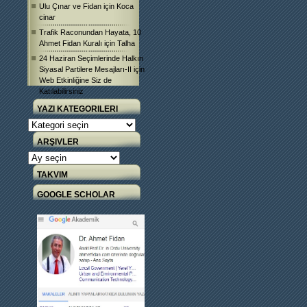
Ulu Çınar ve Fidan
için
Koca
cinar
Trafik Raconundan Hayata, 10
Ahmet Fidan Kuralı
için
Talha
24 Haziran Seçimlerinde Halkın
Siyasal Partilere Mesajları-II
için
Web Etkinliğine Siz de
Katılabilirsiniz
YAZI KATEGORILERI
Yazı
Kategorileri
ARŞIVLER
Arşivler
TAKVIM
GOOGLE SCHOLAR