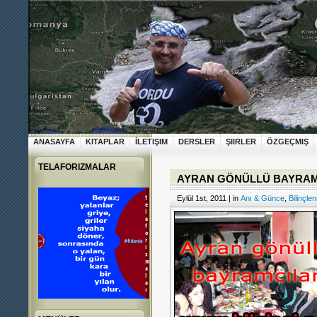
ANASAYFA
KITAPLAR
İLETIŞIM
DERSLER
ŞIIRLER
ÖZGEÇMIŞ
TELAFORIZMALAR
AYRAN GÖNÜLLÜ BAYRAM
Eylül 1st, 2011 | in
Anı & Günce
,
Bilinçle