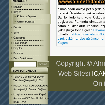
MENÜLER
Kitaplar
olmasından dolayı pet şişede su
İletişim
daracık Üsküdar sokaklarından 
Kullanıcı E-posta
Sahile ilerlerken, yolu Üsküd
geçiyordu. Farkında olmadan ay
Gizlilik Politikası
satan dükkanların kendine özg
Dersler
yaklaştıkça fonda çalan
Devamı
Şiirler
Etiketler:
aktivist
,
dini kitap dükk
Özgeçmiş
ezgi
,
öykü
,
rahbbe gülümseme
Yaşam
Hakkımızda
Projeler
Basında
Ders Dokümanları
Copyright © Ahm
SON YORUMLAR
Web Sitesi
ICA
Türkiye Cumhuriyeti Devlet
Teşkilatı Çizelgesi
için
Ebru
Onl
Prof.Dr. Nazif KUYUCUKLU’ya
Armağan
için
Selman Sağlam
Uzaylılar ve Kutu Kola Kapağı
Arasındaki 3.7 Feet lik İlişki
için
Kadir KAYA