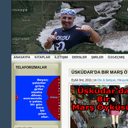
ANASAYFA
KITAPLAR
İLETIŞIM
DERSLER
ŞIIRLER
ÖZGEÇMIŞ
TELAFORIZMALAR
ÜSKÜDAR’DA BIR MARŞ 
Eylül 3rd, 2011 | in
Din & İlahiyat
,
Hikayel
Yorum Yapin