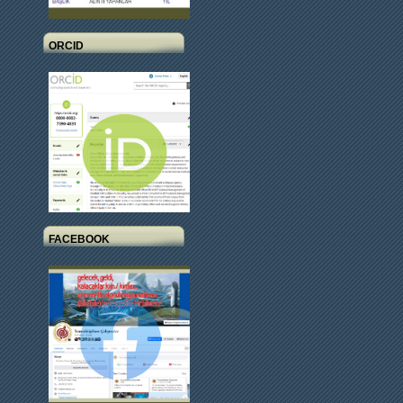
ORCID
FACEBOOK