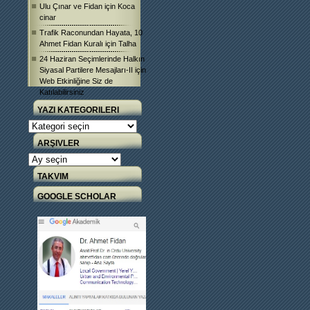
Ulu Çınar ve Fidan
için
Koca
cinar
Trafik Raconundan Hayata, 10
Ahmet Fidan Kuralı
için
Talha
24 Haziran Seçimlerinde Halkın
Siyasal Partilere Mesajları-II
için
Web Etkinliğine Siz de
Katılabilirsiniz
YAZI KATEGORILERI
Yazı
Kategorileri
ARŞIVLER
Arşivler
TAKVIM
GOOGLE SCHOLAR