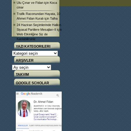
Ulu Çınar ve Fidan
için
Koca
cinar
Trafik Raconundan Hayata, 10
Ahmet Fidan Kuralı
için
Talha
24 Haziran Seçimlerinde Halkın
Siyasal Partilere Mesajları-II
için
Web Etkinliğine Siz de
Katılabilirsiniz
YAZI KATEGORILERI
Yazı
Kategorileri
ARŞIVLER
Arşivler
TAKVIM
GOOGLE SCHOLAR