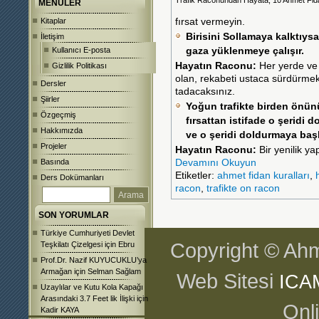
Trafik Raconundan Hayata, 10 Ahmet Fida
MENÜLER
Kitaplar
fırsat vermeyin.
Birisini Sollamaya kalktıy
İletişim
Kullanıcı E-posta
gaza yüklenmeye çalışır.
Hayatın Raconu:
Her yerde ve 
Gizlilik Politikası
olan, rekabeti ustaca sürdürmek
Dersler
tadacaksınız.
Şiirler
Yoğun trafikte birden önün
Özgeçmiş
fırsattan istifade o şeridi
Hakkımızda
ve o şeridi doldurmaya baş
Projeler
Hayatın Raconu:
Bir yenilik ya
Basında
Devamını Okuyun
Etiketler:
ahmet fidan kuralları
,
Ders Dokümanları
racon
,
trafikte on racon
SON YORUMLAR
Türkiye Cumhuriyeti Devlet
Copyright © Ahm
Teşkilatı Çizelgesi
için
Ebru
Prof.Dr. Nazif KUYUCUKLU’ya
Armağan
için
Selman Sağlam
Web Sitesi
ICA
Uzaylılar ve Kutu Kola Kapağı
Arasındaki 3.7 Feet lik İlişki
için
Onl
Kadir KAYA