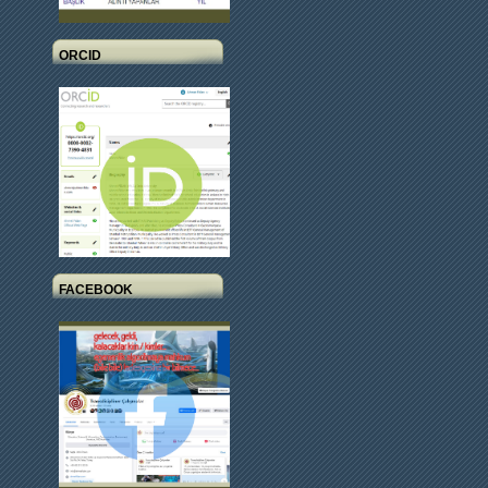
ORCID
FACEBOOK