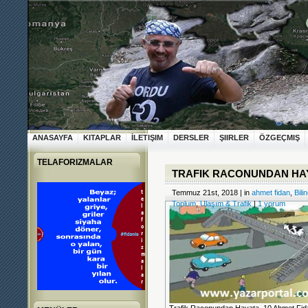
ANASAYFA
KITAPLAR
İLETIŞIM
DERSLER
ŞIIRLER
ÖZGEÇMIŞ
TELAFORIZMALAR
TRAFIK RACONUNDAN HAY
Temmuz 21st, 2018 | in
ahmet fidan
,
Bili
Toplum
,
Ulaşım & Trafik
|
1 yorum