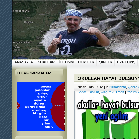
ANASAYFA
KITAPLAR
İLETIŞIM
DERSLER
ŞIIRLER
ÖZGEÇMIŞ
TELAFORIZMALAR
OKULLAR HAYAT BULSUN’A
Nisan 19th, 2012 | in
Bilinçlenme
,
Çevre 
Sanat
,
Toplum
,
Ulaşım & Trafik
|
Yorum Y