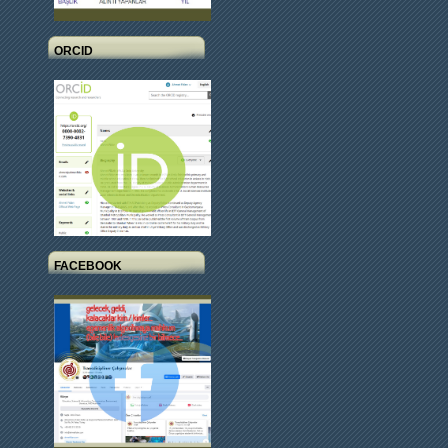
ORCID
FACEBOOK