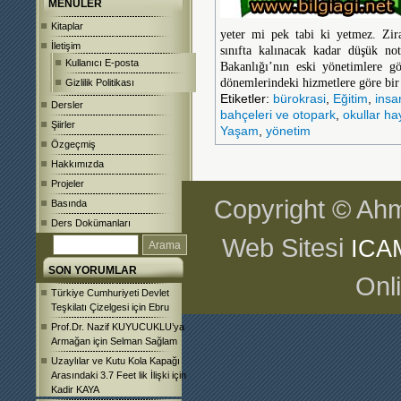
MENÜLER
Kitaplar
yeter mi pek tabi ki yetmez. Zir
İletişim
sınıfta kalınacak kadar düşük no
Kullanıcı E-posta
Bakanlığı’nın eski yönetimlere g
dönemlerindeki hizmetlere göre bi
Gizlilik Politikası
Etiketler:
bürokrasi
,
Eğitim
,
insa
Dersler
bahçeleri ve otopark
,
okullar ha
Şiirler
Yaşam
,
yönetim
Özgeçmiş
Hakkımızda
Projeler
Copyright © Ahm
Basında
Ders Dokümanları
Web Sitesi
ICA
SON YORUMLAR
Onl
Türkiye Cumhuriyeti Devlet
Teşkilatı Çizelgesi
için
Ebru
Prof.Dr. Nazif KUYUCUKLU’ya
Armağan
için
Selman Sağlam
Uzaylılar ve Kutu Kola Kapağı
Arasındaki 3.7 Feet lik İlişki
için
Kadir KAYA