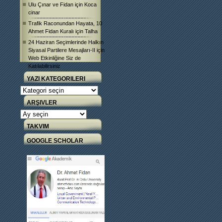
Ulu Çınar ve Fidan
için
Koca
cinar
Trafik Raconundan Hayata, 10
Ahmet Fidan Kuralı
için
Talha
24 Haziran Seçimlerinde Halkın
Siyasal Partilere Mesajları-II
için
Web Etkinliğine Siz de
Katılabilirsiniz
YAZI KATEGORILERI
Yazı
Kategorileri
ARŞIVLER
Arşivler
TAKVIM
GOOGLE SCHOLAR