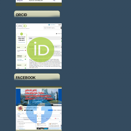
ORCID
FACEBOOK