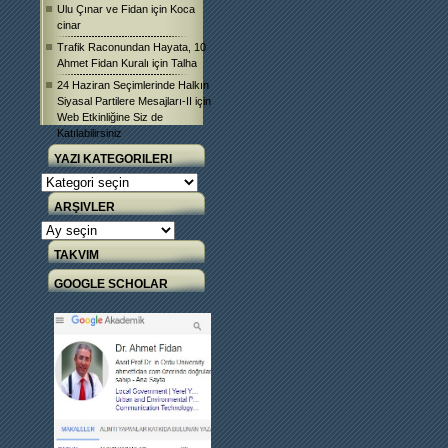
Ulu Çınar ve Fidan
için
Koca
cinar
Trafik Raconundan Hayata, 10
Ahmet Fidan Kuralı
için
Talha
24 Haziran Seçimlerinde Halkın
Siyasal Partilere Mesajları-II
için
Web Etkinliğine Siz de
Katılabilirsiniz
YAZI KATEGORILERI
Yazı
Kategorileri
ARŞIVLER
Arşivler
TAKVIM
GOOGLE SCHOLAR