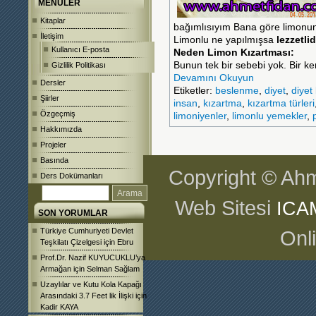
MENÜLER
Kitaplar
bağımlısıyım Bana göre limonun ç
İletişim
Limonlu ne yapılmışsa
lezzetlidi
Kullanıcı E-posta
Neden Limon Kızartması:
Bunun tek bir sebebi yok. Bir k
Gizlilik Politikası
Devamını Okuyun
Dersler
Etiketler:
beslenme
,
diyet
,
diyet
Şiirler
insan
,
kızartma
,
kızartma türleri
Özgeçmiş
limoniyenler
,
limonlu yemekler
,
Hakkımızda
Projeler
Basında
Copyright © Ahm
Ders Dokümanları
Web Sitesi
ICA
SON YORUMLAR
Türkiye Cumhuriyeti Devlet
Onl
Teşkilatı Çizelgesi
için
Ebru
Prof.Dr. Nazif KUYUCUKLU’ya
Armağan
için
Selman Sağlam
Uzaylılar ve Kutu Kola Kapağı
Arasındaki 3.7 Feet lik İlişki
için
Kadir KAYA