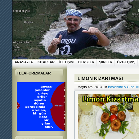
ANASAYFA
KITAPLAR
İLETIŞIM
DERSLER
ŞIIRLER
ÖZGEÇMIŞ
TELAFORIZMALAR
LIMON KIZARTMASI
Mayıs 4th, 2013 | in
Beslenme & Gıda
,
K