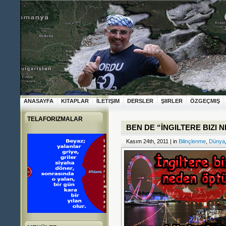
ANASAYFA
KITAPLAR
İLETIŞIM
DERSLER
ŞIIRLER
ÖZGEÇMIŞ
TELAFORIZMALAR
BEN DE “İNGILTERE BIZI
Kasım 24th, 2011 | in
Bilinçlenme
,
Dünya