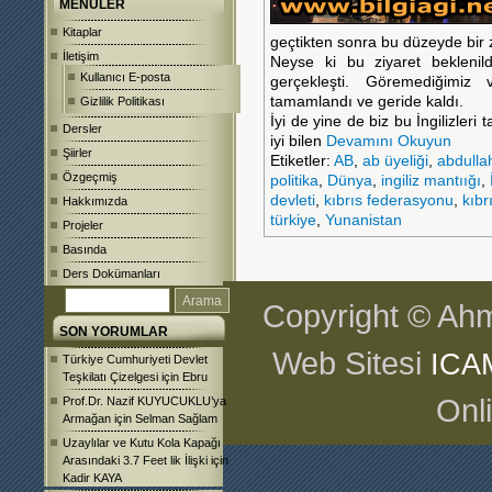
MENÜLER
Kitaplar
geçtikten sonra bu düzeyde bir z
İletişim
Neyse ki bu ziyaret beklenild
Kullanıcı E-posta
gerçekleşti. Göremediğimiz
tamamlandı ve geride kaldı.
Gizlilik Politikası
İyi de yine de biz bu İngilizle
Dersler
iyi bilen
Devamını Okuyun
Şiirler
Etiketler:
AB
,
ab üyeliği
,
abdulla
Özgeçmiş
politika
,
Dünya
,
ingiliz mantıığı
,
devleti
,
kıbrıs federasyonu
,
kıbr
Hakkımızda
türkiye
,
Yunanistan
Projeler
Basında
Ders Dokümanları
Copyright © Ahm
SON YORUMLAR
Web Sitesi
ICA
Türkiye Cumhuriyeti Devlet
Teşkilatı Çizelgesi
için
Ebru
Onl
Prof.Dr. Nazif KUYUCUKLU’ya
Armağan
için
Selman Sağlam
Uzaylılar ve Kutu Kola Kapağı
Arasındaki 3.7 Feet lik İlişki
için
Kadir KAYA