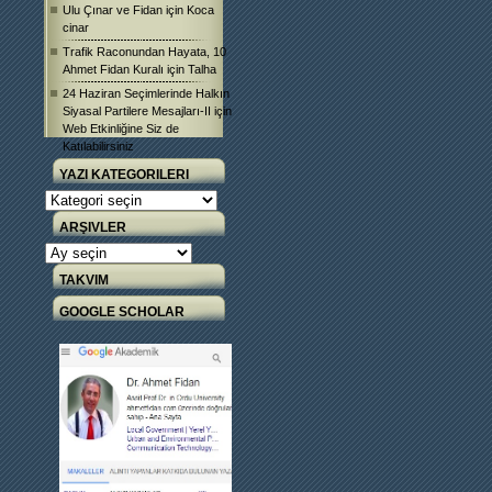
Ulu Çınar ve Fidan
için
Koca
cinar
Trafik Raconundan Hayata, 10
Ahmet Fidan Kuralı
için
Talha
24 Haziran Seçimlerinde Halkın
Siyasal Partilere Mesajları-II
için
Web Etkinliğine Siz de
Katılabilirsiniz
YAZI KATEGORILERI
Yazı
Kategorileri
ARŞIVLER
Arşivler
TAKVIM
GOOGLE SCHOLAR