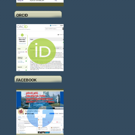
ORCID
FACEBOOK