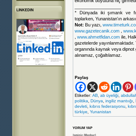
ekonomik boyutuna hiç girmed
___________________
LINKEDIN
* Dünyada iki şımarık ve fır
toplarken, Yunanistan'ın arkasın
Not:
Bu yazı,
www.timeturk.c
www.gazetecanik.com
,
www.k
,
www.ahmetfidan.com
ile, Hal
gazetelerde yayınlanmaktadır. 
organında kaynak veya dipno
alınamaz, çoğaltılamaz.
Paylaş
Etiketler:
AB
,
ab üyeliği
,
abdulla
politika
,
Dünya
,
ingiliz mantıığı
,
devleti
,
kıbrıs federasyonu
,
kıbr
türkiye
,
Yunanistan
YORUM YAP
Isminiz (Mecbur)