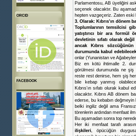
Parlamentosu, AB üyeliğini ask
seçenek olacaktır. Bu aşamad
hepten vazgeçeriz. Zaten eski
ORCID
3. Olarak:
Kıbrıs'ın dönem ba
Toplumlarının temsilcisi gib
yatıştırıcı bir ara formül ö
devletinin sıfatı olarak değil
ancak Kıbrıs sözcüğünün 
durumunda kabul edebilecek
onlar (Yunanistan ve Ağabeyleri
Biz en kötü ihtimalle 2. dur
görülmesi durumunda ne şiş 
reste rest denirse, hem şiş 
FACEBOOK
bile kebap yanmış olabilecek
Kıbrıs'ın sıfatı olurak kabul
olacaktır. Kıbrıs AB dönem ba
ederse, bu kebabın değmeyin 
belki ingiliz değil ama Fransı
törenlerin ardından menfaat ilmi
Bu aşamadan sonra top nerede?
Her iki menfaat tarafı aras
ilişkileri
, öpücüğün duygusa