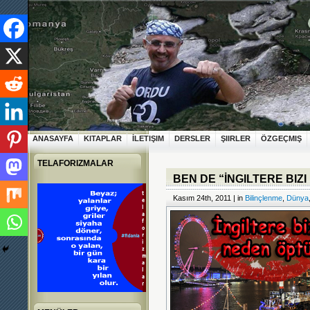
ANASAYFA
KITAPLAR
İLETIŞIM
DERSLER
ŞIIRLER
ÖZGEÇMIŞ
TELAFORIZMALAR
BEN DE “İNGILTERE BIZ
Kasım 24th, 2011 | in
Bilinçlenme
,
Dünya