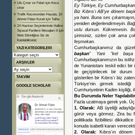
Ulu Çınar ve Fidan
için
Koca
Ey Türkiye, Ey Cumhurbaşkan
cinar
Biz Kıbrıs'ı AB'ye dönem baş
Trafik Raconundan Hayata, 10
ya hani. Buna ses çıkarmayın, 
Ahmet Fidan Kuralı
için
Talha
yeniden değerlendirmeyin. Bağ
24 Haziran Seçimlerinde Halkın
uslu dursun. Kükremesin. Bak
Siyasal Partilere Mesajları-II
için
şirinsiniz, sizleri çok ama ç
Web Etkinliğine Siz de
Katılabilirsiniz
feşmekan.
Cumhurbaşkanımız da güzel
YAZI KATEGORILERI
başkan
"
Yani "kel başa 
Yazı
Kategorileri
Cumhurbaşkanımızın bu istihza
ARŞIVLER
de Yunanistanı teskil edici bi
Arşivler
ile geçiştirilecek bir durum
TAKVIM
gösterilen bir Kıbrıs'ı biz zat
Türkiye'nin girmek istediğ
GOOGLE SCHOLAR
Cumhuriyetinin Kadim kişiliği, il
Bu Durumda Neler Yapılabilir
Fazla uzatmaya gerek yok. Üç ş
1. Olarak:
AB üyeliği adaylığ
görür veya görmez. Zira bu R
politikada fizibilitesi dikkatl
konuda isabetli kararı verecekti
2. Olarak:
Kıbrıs'ın dönem 