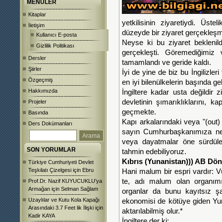
MENÜLER
Kitaplar
yetkilisinin ziyaretiydi. Üst
İletişim
düzeyde bir ziyaret gerçekleşmi
Kullanıcı E-posta
Neyse ki bu ziyaret beklenild
Gizlilik Politikası
gerçekleşti. Göremediğimiz
Dersler
tamamlandı ve geride kaldı.
Şiirler
İyi de yine de biz bu İngilizl
Özgeçmiş
en iyi bilen
ülkelerin başında gel
Hakkımızda
İngiltere kadar usta değildir z
devletinin şımarıklıklarını, kap
Projeler
geçmekte.
Basında
Kapı arkalarındaki veya "(out) 
Ders Dokümanları
sayın Cumhurbaşkanımıza ne t
veya dayatmalar öne sürdüler
SON YORUMLAR
tahmin edebiliyoruz.
Kıbrıs (Yunanistan))) AB Dö
Türkiye Cumhuriyeti Devlet
Teşkilatı Çizelgesi
için
Ebru
Hani malum bir espri vardır: 
te, adı malum olan organım
Prof.Dr. Nazif KUYUCUKLU’ya
Armağan
için
Selman Sağlam
organlar da bunu kayıtsız 
Uzaylılar ve Kutu Kola Kapağı
ekonomisi de kötüye giden Yu
Arasındaki 3.7 Feet lik İlişki
için
aktarılabilmiş olur.*
Kadir KAYA
İngiltere der ki: