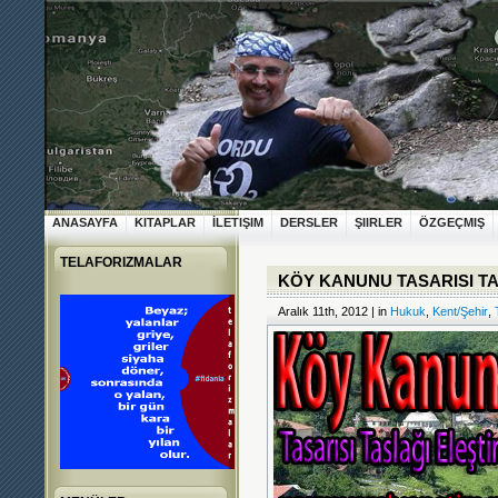
ANASAYFA
KITAPLAR
İLETIŞIM
DERSLER
ŞIIRLER
ÖZGEÇMIŞ
TELAFORIZMALAR
KÖY KANUNU TASARISI TAS
Aralık 11th, 2012 | in
Hukuk
,
Kent/Şehir
,