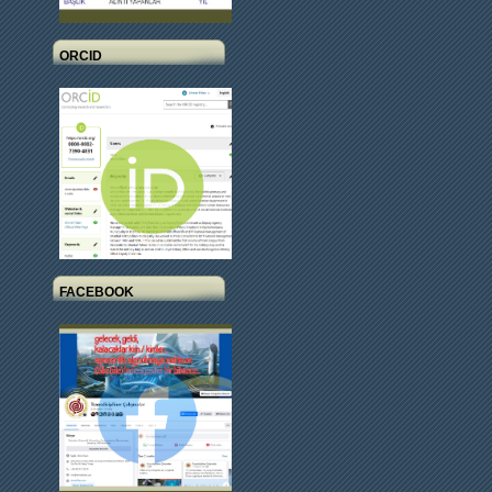
ORCID
FACEBOOK