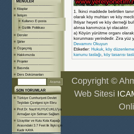
MENÜLER
Kitaplar
1. İkinci maddede belirtilen ta
İletişim
olarak köy muhtarı ve köy mecl
Kullanıcı E-posta
İhtiyar heyeti ve köy derneği b
alınsa kanımızca iyi olacaktır.
Gizlilik Politikası
a) Köyün yürütme organı olarak 
Dersler
korunması yerindedir. Zira yüz yı
Şiirler
Devamını Okuyun
Özgeçmiş
Etiketler:
Hukuk
,
köy düzenleme
kanunu taslağı
,
köy tasarısı tas
Hakkımızda
Projeler
Basında
Ders Dokümanları
Copyright © Ahm
SON YORUMLAR
Web Sitesi
ICA
Türkiye Cumhuriyeti Devlet
Teşkilatı Çizelgesi
için
Ebru
Onl
Prof.Dr. Nazif KUYUCUKLU’ya
Armağan
için
Selman Sağlam
Uzaylılar ve Kutu Kola Kapağı
Arasındaki 3.7 Feet lik İlişki
için
Kadir KAYA