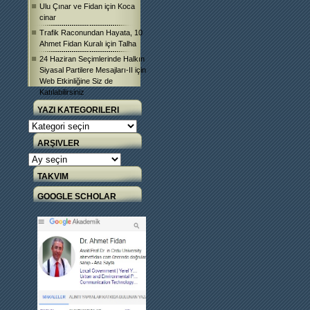
Ulu Çınar ve Fidan
için
Koca
cinar
Trafik Raconundan Hayata, 10
Ahmet Fidan Kuralı
için
Talha
24 Haziran Seçimlerinde Halkın
Siyasal Partilere Mesajları-II
için
Web Etkinliğine Siz de
Katılabilirsiniz
YAZI KATEGORILERI
Yazı
Kategorileri
ARŞIVLER
Arşivler
TAKVIM
GOOGLE SCHOLAR