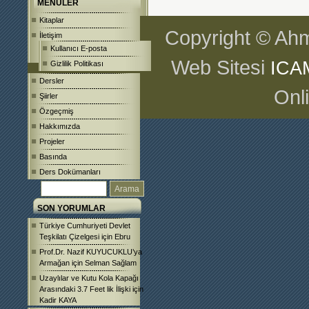
MENÜLER
Kitaplar
Copyright © Ahm
İletişim
Kullanıcı E-posta
Web Sitesi
ICA
Gizlilik Politikası
Dersler
Onl
Şiirler
Özgeçmiş
Hakkımızda
Projeler
Basında
Ders Dokümanları
SON YORUMLAR
Türkiye Cumhuriyeti Devlet
Teşkilatı Çizelgesi
için
Ebru
Prof.Dr. Nazif KUYUCUKLU’ya
Armağan
için
Selman Sağlam
Uzaylılar ve Kutu Kola Kapağı
Arasındaki 3.7 Feet lik İlişki
için
Kadir KAYA