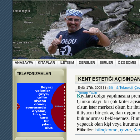
ANASAYFA
KITAPLAR
İLETIŞIM
DERSLER
ŞIIRLER
ÖZGEÇMIŞ
TELAFORIZMALAR
KENT ESTETIĞI AÇISINDAN
Eylül 17th, 2008 | in
Bilim & Teknoloji
,
Çev
Yorum Yapin
K
ıyılara dolgu yapılmasına pre
Çünkü olayı
bir çok kriter açı
olsun ister merkezi olsun bir ih
ihtiyacın bir çok açıdan uygun
bulundurması beklenemez. Bunu 
yapacak olan kişi veya kuruma ai
Etiketler:
bilinçlenme
,
çevre
,
Ke