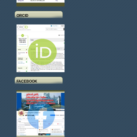
ORCID
FACEBOOK