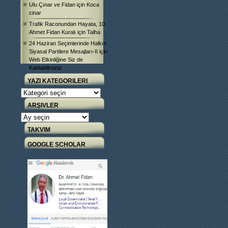
Ulu Çınar ve Fidan
için
Koca
cinar
Trafik Raconundan Hayata, 10
Ahmet Fidan Kuralı
için
Talha
24 Haziran Seçimlerinde Halkın
Siyasal Partilere Mesajları-II
için
Web Etkinliğine Siz de
Katılabilirsiniz
YAZI KATEGORILERI
Yazı
Kategorileri
ARŞIVLER
Arşivler
TAKVIM
GOOGLE SCHOLAR