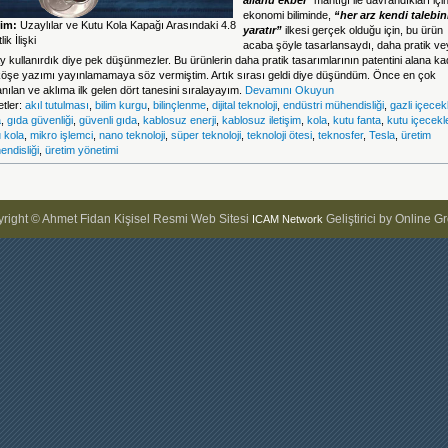
allahü ekber
“
mantığı ile davrandıkları için
ekonomi biliminde,
“her arz kendi talebin
im:
Uzaylılar ve Kutu Kola Kapağı Arasındaki 4.8
yaratır”
ilkesi gerçek olduğu için, bu ürün
ik İlişki
acaba şöyle tasarlansaydı, daha pratik ve
y kullanırdık diye pek düşünmezler. Bu ürünlerin daha pratik tasarımlarının patentini alana ka
köşe yazımı yayınlamamaya söz vermiştim. Artık sırası geldi diye düşündüm. Önce en çok
anılan ve aklıma ilk gelen dört tanesini sıralayayım.
Devamını Okuyun
etler:
akıl tutulması
,
bilim kurgu
,
bilinçlenme
,
dijital teknoloji
,
endüstri mühendisliği
,
gazli içecek
a
,
gıda güvenliği
,
güvenli gıda
,
kablosuz enerji
,
kablosuz iletişim
,
kola
,
kutu fanta
,
kutu içecekl
 kola
,
mikro işlemci
,
nano teknoloji
,
süper teknoloji
,
teknoloji ötesi
,
teknosfer
,
Tesla
,
üretim
ndisliği
,
üretim yönetimi
right © Ahmet Fidan Kişisel Resmi Web Sitesi
Geliştirici by Online G
ICAM Network