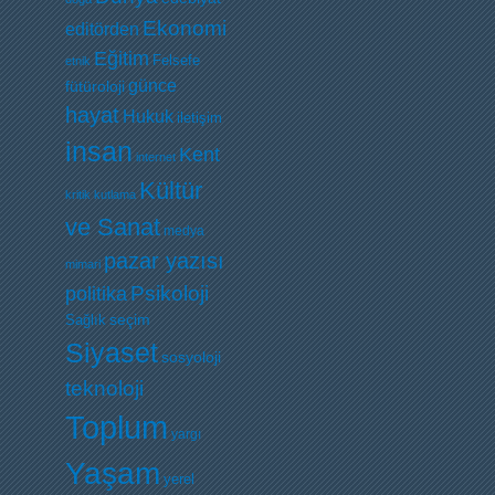
Ekonomi
editörden
Eğitim
Felsefe
etnik
günce
fütüroloji
hayat
Hukuk
iletişim
insan
Kent
internet
Kültür
kritik
kutlama
ve Sanat
medya
pazar yazısı
mimari
Psikoloji
politika
Sağlık
seçim
Siyaset
sosyoloji
teknoloji
Toplum
yargı
Yaşam
yerel