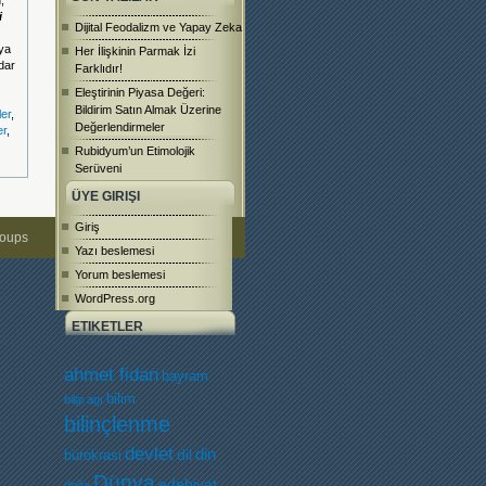
,
i
Dijital Feodalizm ve Yapay Zeka
ya
Her İlişkinin Parmak İzi
dar
Farklıdır!
Eleştirinin Piyasa Değeri:
Bildirim Satın Almak Üzerine
ler
,
Değerlendirmeler
er
,
Rubidyum’un Etimolojik
Serüveni
ÜYE GIRIŞI
Giriş
roups
Yazı beslemesi
Yorum beslemesi
WordPress.org
ETIKETLER
ahmet fidan
bayram
bilim
bilgi agı
bilinçlenme
devlet
dil
din
bürokrasi
Dünya
edebiyat
doğa