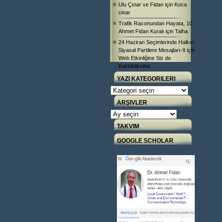
Ulu Çınar ve Fidan
için
Koca
cinar
Trafik Raconundan Hayata, 10
Ahmet Fidan Kuralı
için
Talha
24 Haziran Seçimlerinde Halkın
Siyasal Partilere Mesajları-II
için
Web Etkinliğine Siz de
Katılabilirsiniz
YAZI KATEGORILERI
Yazı
Kategorileri
ARŞIVLER
Arşivler
TAKVIM
GOOGLE SCHOLAR