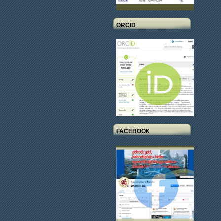
ORCID
FACEBOOK