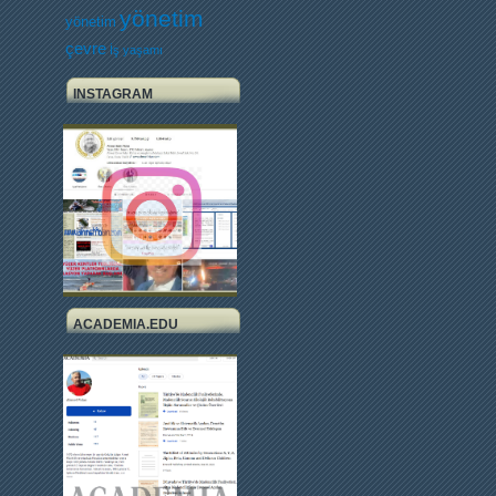
yönetim
yönetim
çevre
İş yaşamı
INSTAGRAM
ACADEMIA.EDU