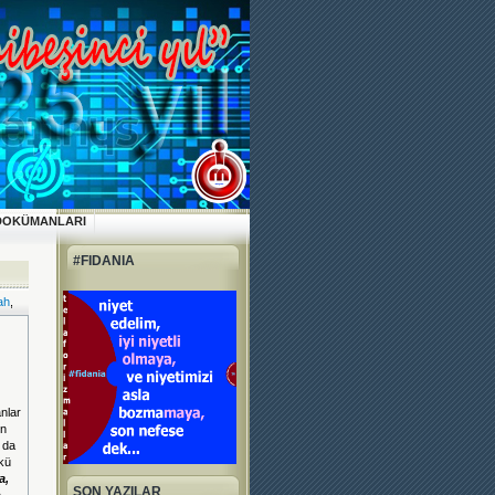
DOKÜMANLARI
#FIDANIA
ah
,
anlar
en
r da
nkü
a,
SON YAZILAR