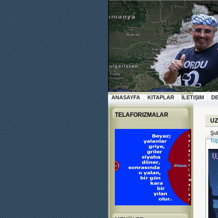
ANASAYFA
KITAPLAR
İLETIŞIM
D
TELAFORIZMALAR
UZ
Şub
To