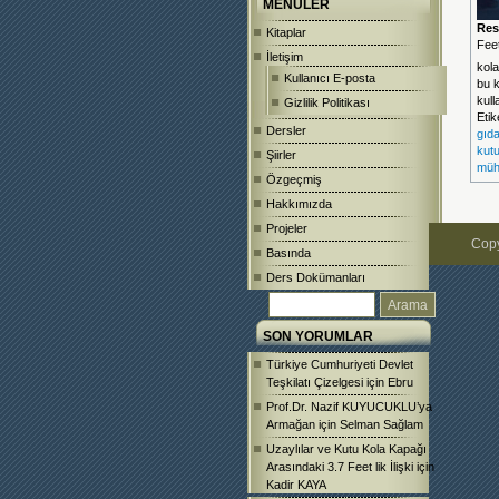
MENÜLER
Res
Kitaplar
Feetl
İletişim
kola
Kullanıcı E-posta
bu 
kull
Gizlilik Politikası
Etik
Dersler
gıd
kutu
Şiirler
mühe
Özgeçmiş
Hakkımızda
Projeler
Copy
Basında
Ders Dokümanları
SON YORUMLAR
Türkiye Cumhuriyeti Devlet
Teşkilatı Çizelgesi
için
Ebru
Prof.Dr. Nazif KUYUCUKLU’ya
Armağan
için
Selman Sağlam
Uzaylılar ve Kutu Kola Kapağı
Arasındaki 3.7 Feet lik İlişki
için
Kadir KAYA