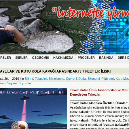
ERSLER
ŞIIRLER
ÖZGEÇMIŞ
HAKKIMIZDA
PROJELER
BASINDA
DERS 
AYLILAR VE KUTU KOLA KAPAĞI ARASINDAKI 3.7 FEET LIK İLIŞKI
at 26th, 2019 | in
Bilim & Teknoloji
,
Bilinçlenme
,
Çevre & Doğa
,
Ekonomi
,
Fütüroloji
,
Kara Miz
plum
,
Yaşam
|
1 yorum
Takoz Kafalı Ürün Tasarımcıları ve Onu
Denetleyen Takozlar
_________________
Takoz Kafalı Mantıkla Üretilen Ürünler:
Aşağıda bahsini ettiğimiz ürünleri tasarlay
takoz kafalıdır. Ürünleri ilk imal eden kişid
itibaren o ürünleri devam ettiren imalatçıla
takoz kafalıdır. Tüketicilere lafım yok. Çü
onların kahir ekseriyeti
“
uydum kalabalığ