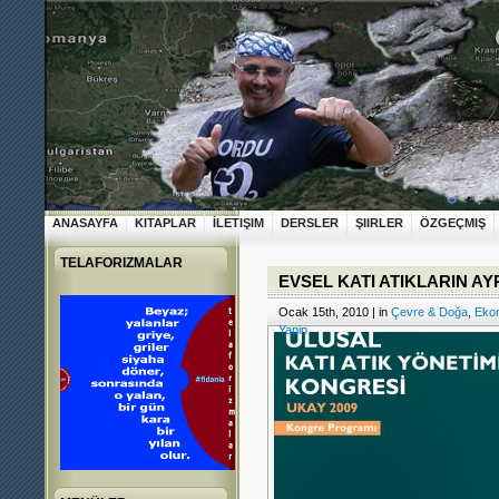
ANASAYFA
KITAPLAR
İLETIŞIM
DERSLER
ŞIIRLER
ÖZGEÇMIŞ
TELAFORIZMALAR
EVSEL KATI ATIKLARIN A
Ocak 15th, 2010 | in
Çevre & Doğa
,
Eko
Yapin