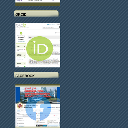
ORCID
FACEBOOK