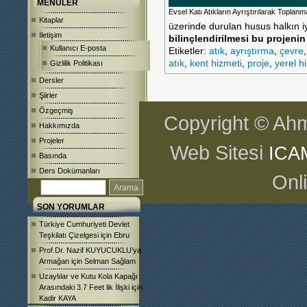
MENÜLER
Evsel Katı Atıkların Ayrıştırılarak Toplanm
Kitaplar
üzerinde durulan husus halkın iyi
İletişim
bilinçlendirilmesi bu projenin
Kullanıcı E-posta
Etiketler:
atık
,
ayrıştırma
,
çevre
atık
,
kent hizmeti
,
proje
,
yerel h
Gizlilik Politikası
Dersler
Şiirler
Özgeçmiş
Copyright © Ahm
Hakkımızda
Projeler
Web Sitesi
ICA
Basında
Ders Dokümanları
Onl
SON YORUMLAR
Türkiye Cumhuriyeti Devlet
Teşkilatı Çizelgesi
için
Ebru
Prof.Dr. Nazif KUYUCUKLU’ya
Armağan
için
Selman Sağlam
Uzaylılar ve Kutu Kola Kapağı
Arasındaki 3.7 Feet lik İlişki
için
Kadir KAYA