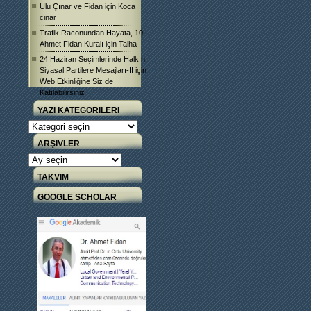
Ulu Çınar ve Fidan
için
Koca
cinar
Trafik Raconundan Hayata, 10
Ahmet Fidan Kuralı
için
Talha
24 Haziran Seçimlerinde Halkın
Siyasal Partilere Mesajları-II
için
Web Etkinliğine Siz de
Katılabilirsiniz
YAZI KATEGORILERI
Yazı
Kategorileri
ARŞIVLER
Arşivler
TAKVIM
GOOGLE SCHOLAR