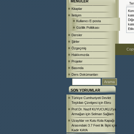
MENÜLER
Tem
Kitaplar
Kon
İletişim
kat
Diğ
Kullanıcı E-posta
kat
Gizlilik Politikası
Etik
Dersler
Şiirler
Özgeçmiş
Copy
Hakkımızda
Projeler
Basında
Ders Dokümanları
SON YORUMLAR
Türkiye Cumhuriyeti Devlet
Teşkilatı Çizelgesi
için
Ebru
Prof.Dr. Nazif KUYUCUKLU’ya
Armağan
için
Selman Sağlam
Uzaylılar ve Kutu Kola Kapağı
Arasındaki 3.7 Feet lik İlişki
için
Kadir KAYA