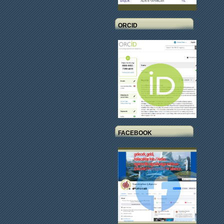
ORCID
FACEBOOK