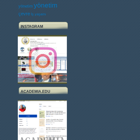
yönetim
yönetim
çevre
İş yaşamı
INSTAGRAM
ACADEMIA.EDU