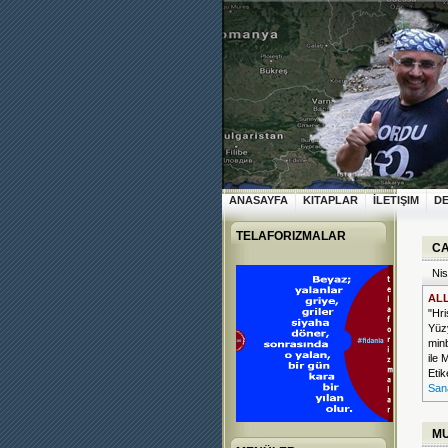
ANASAYFA
KITAPLAR
İLETIŞIM
D
TELAFORIZMALAR
CA
Nis
ALL
"Hri
Yüz
min
ile
Etik
San
MU