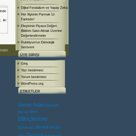
Dijital Feodalizm ve Yapay Zeka
inde
Her İlişkinin Parmak İzi
Farklıdır!
 iki
Eleştirinin Piyasa Değeri:
Bildirim Satın Almak Üzerine
Değerlendirmeler
Rubidyum’un Etimolojik
Serüveni
roups
ÜYE GIRIŞI
Giriş
Yazı beslemesi
Yorum beslemesi
WordPress.org
ETIKETLER
ahmet fidan
bayram
bilim
bilgi agı
bilinçlenme
devlet
dil
din
bürokrasi
Dünya
edebiyat
doğa