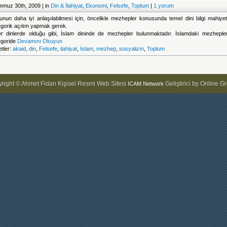
muz 30th, 2009 | in
Din & İlahiyat
,
Ekonomi
,
Felsefe
,
Toplum
|
1 yorum
unun daha iyi anlaşılabilmesi için, öncelikle mezhepler konusunda temel dini bilgi mahiyet
egorik açılım yapmak gerek.
er dinlerde olduğu gibi, İslam dininde de mezhepler bulunmaktadır. İslamdaki mezhepler,
egoride
Devamını Okuyun
etler:
akaid
,
din
,
Felsefe
,
ilahiyat
,
İslam
,
mezhep
,
sosyalizm
,
Toplum
right © Ahmet Fidan Kişisel Resmi Web Sitesi
Geliştirici by Online G
ICAM Network