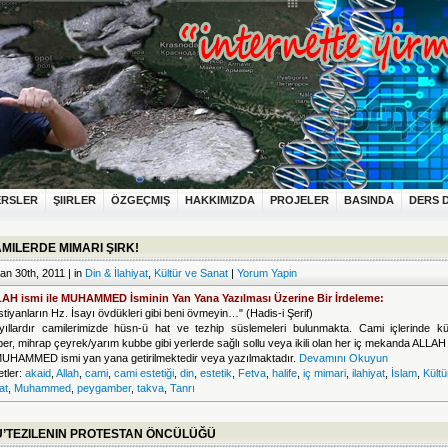
ERSLER
ŞIIRLER
ÖZGEÇMIŞ
HAKKIMIZDA
PROJELER
BASINDA
DERS 
MILERDE MIMARI ŞIRK!
an 30th, 2011 | in
Din & İlahiyat
,
Kültür ve Sanat
|
Yorum Yapin
AH ismi ile MUHAMMED İsminin Yan Yana Yazılması Üzerine Bir İrdeleme:
stiyanların Hz. İsayı övdükleri gibi beni övmeyin…" (Hadis-i Şerif)
yıllardır camilerimizde hüsn-ü hat ve tezhip süslemeleri bulunmakta. Cami içlerinde kü
ber, mihrap çeyrek/yarım kubbe
gibi yerlerde sağlı sollu veya ikili olan her iç mekanda ALLAH
 MUHAMMED ismi yan yana getirilmektedir veya yazılmaktadır.
Devamını Okuyun
etler:
akaid
,
Allah
,
cami
,
cami estetiği
,
din
,
estetik
,
Fetva
,
halife
,
iç mimari
,
ilahiyat
,
İslam
,
Kültü
at
,
Muhammed
,
peygamber
,
takva
,
Tanrı
’TEZILENIN PROTESTAN ÖNCÜLÜĞÜ