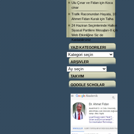
Ulu Çınar ve Fidan
için
Koca
cinar
Trafik Raconundan Hayata, 10
Ahmet Fidan Kuralı
için
Talha
24 Haziran Seçimlerinde Halkın
Siyasal Partilere Mesajları-II
için
Web Etkinliğine Siz de
Katılabilirsiniz
YAZI KATEGORILERI
Yazı
Kategorileri
ARŞIVLER
Arşivler
TAKVIM
GOOGLE SCHOLAR