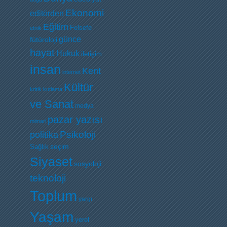
Ekonomi
editörden
Eğitim
Felsefe
etnik
günce
fütüroloji
hayat
Hukuk
iletişim
insan
Kent
internet
Kültür
kritik
kutlama
ve Sanat
medya
pazar yazısı
mimari
Psikoloji
politika
Sağlık
seçim
Siyaset
sosyoloji
teknoloji
Toplum
yargı
Yaşam
yerel