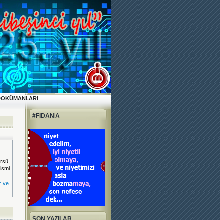
DOKÜMANLARI
#FIDANIA
rsü,
 ismi
r ve
SON YAZILAR