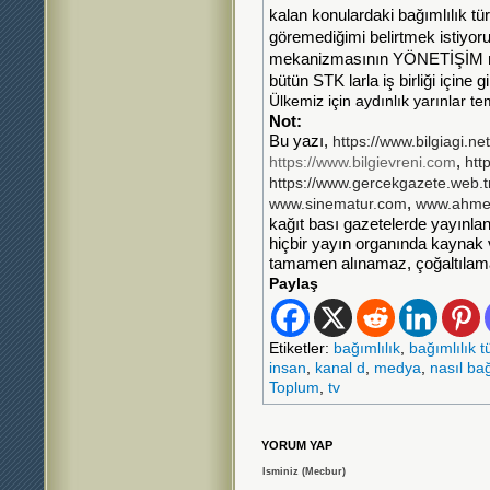
kalan konulardaki bağımlılık türl
göremediğimi belirtmek istiyor
mekanizmasının YÖNETİŞİM mant
bütün STK larla iş birliği içine gi
Ülkemiz için aydınlık yarınlar te
Not:
Bu yazı,
https://www.bilgiagi.net
,
https://www.bilgievreni.com
htt
https://www.gercekgazete.web.t
,
www.sinematur.com
www.ahmet
kağıt bası gazetelerde yayınla
hiçbir yayın organında kaynak
tamamen alınamaz, çoğaltılam
Paylaş
Etiketler:
bağımlılık
,
bağımlılık tü
insan
,
kanal d
,
medya
,
nasıl bağ
Toplum
,
tv
YORUM YAP
Isminiz (Mecbur)