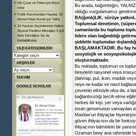
Ulu Çınar ve Fidan
için
Koca
Bu arada, bağımlılığın, YAL
cinar
olduğu vurgulamamız gerekmek
Trafik Raconundan Hayata, 10
BA(ğımlı)LIK, sürüye yatkın
Ahmet Fidan Kuralı
için
Talha
Toplumsal denetimin, (süper
24 Haziran Seçimlerinde Halkın
zamanlarda bu topluma toplu
Siyasal Partilere Mesajları-II
için
lidere olan bağımlılığı getirm
Web Etkinliğine Siz de
Katılabilirsiniz
şiddetle toplumdan dışland
BAŞLAMAKTADIR. Bu fay hat
YAZI KATEGORILERI
sosyolojik ve sosyopsikoloji
Yazı
Kategorileri
oluşturmaktadır.
ARŞIVLER
Bu noktada, toplumun ve toplum
Arşivler
bireylerin rasyonel veya irrasy
TAKVIM
(ilah/rap, put, ikon, madde vey
neye ne kadar ve nasıl bağla
GOOGLE SCHOLAR
çevrenin etkisiyle olsa da, a ti
bağlantısızlığı tercih etme eğil
herkes bir kişi, yer veya varlığ
insan genomunun varsayılan ay
Maslow'un ihtiyaçlar hiyerarşisi
güven ihtiyacısın da bir fonks
ihtiyacının tatmininin bir yansıt
Ozaman birey ana rahminde baş