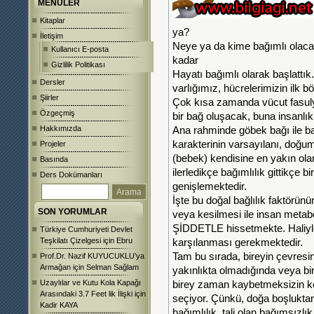
MENÜLER
Kitaplar
ya?
İletişim
Neye ya da kime bağımlı olacak
Kullanıcı E-posta
kadar
Gizlilik Politikası
Hayatı bağımlı olarak başlattık
Dersler
varlığımız, hücrelerimizin ilk 
Şiirler
Çok kısa zamanda vücut fasul
Özgeçmiş
bir bağ oluşacak, buna insanlık
Hakkımızda
Ana rahminde göbek bağı ile ba
karakterinin varsayılanı, doğ
Projeler
(bebek) kendisine en yakın ol
Basında
ilerledikçe bağımlılık gittikçe 
Ders Dokümanları
genişlemektedir.
İşte bu doğal bağlılık faktörü
SON YORUMLAR
veya kesilmesi ile insan metabo
ŞİDDETLE hissetmekte. Haliyle b
Türkiye Cumhuriyeti Devlet
Teşkilatı Çizelgesi
için
Ebru
karşılanması gerekmektedir.
Tam bu sırada, bireyin çevresin
Prof.Dr. Nazif KUYUCUKLU’ya
Armağan
için
Selman Sağlam
yakınlıkta olmadığında veya bire
Uzaylılar ve Kutu Kola Kapağı
birey zaman kaybetmeksizin 
Arasındaki 3.7 Feet lik İlişki
için
seçiyor. Çünkü, doğa boşluktan 
Kadir KAYA
bağımlılık, tali olan bağımsızlık