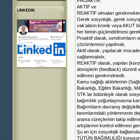
PROAKTİF,
AKTİF ve
LINKEDIN
REAKTİF olmaları gerekmekted
Gerek sosyolojik, gerek sosyop
vak'aların kronik veya AKUT bi
her birinin güçlendirilmesi gere
Proaktif olarak, sendromların 
çözümlemesi yapılmalı,
Aktif olarak, yapılacak müc
sağlanmalıdır,
REAKTİF olarak, yapılan (koru
dönüşlerin (feedback) düzenli 
edilmesi gerekmektedir.
Kamu sağlığı aktörlerinin (Sağlı
Bakanlığı, Eğitim Bakanlığı, Mi
STK lar bütünleşik olarak sosyol
bağımlılık yoğunlaşmasına karşı
Bağımlıların davranış değişiklik
tanımlarındaki yönlenmenin deği
arama süreçlerinin takip edilm
artışlarının kontrol edilmesi ge
Şu an için sosyolojik bağlamd
TÜTÜN BAĞIMLILIĞI konusundaki 