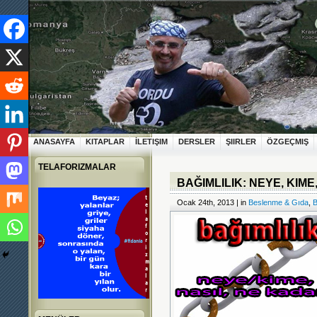
ANASAYFA
KITAPLAR
İLETIŞIM
DERSLER
ŞIIRLER
ÖZGEÇMIŞ
TELAFORIZMALAR
BAĞIMLILIK: NEYE, KIM
Ocak 24th, 2013 | in
Beslenme & Gıda
,
B