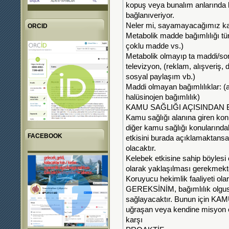
kopuş veya bunalım anlarında 
bağlanıveriyor.
Neler mi, sayamayacağımız kadar
ORCID
Metabolik madde bağımlılığı türle
çoklu madde vs.)
Metabolik olmayıp ta maddi/somu
televizyon, (reklam, alışveriş, di
sosyal paylaşım vb.)
Maddi olmayan bağımlılıklar: (
halüsinojen bağımlılık)
KAMU SAĞLIĞI AÇISINDAN B
Kamu sağlığı alanına giren konul
diğer kamu sağlığı konularında
FACEBOOK
etkisini burada açıklamaktansa
olacaktır.
Kelebek etkisine sahip böylesi ö
olarak yaklaşılması gerekmekte
Koruyucu hekimlik faaliyeti
GEREKSİNİM, bağımlılık olgu
sağlayacaktır. Bunun için K
uğraşan veya kendine misyon ed
karşı