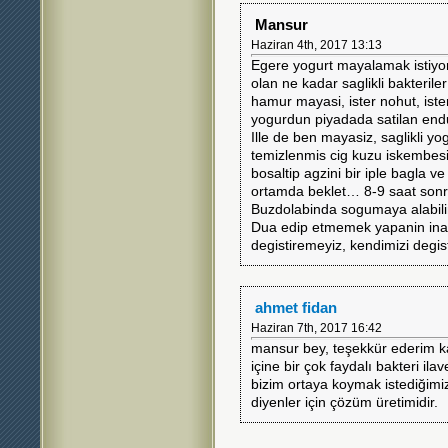
Mansur
Haziran 4th, 2017 13:13
Egere yogurt mayalamak istiyo
olan ne kadar saglikli bakteril
hamur mayasi, ister nohut, iste
yogurdun piyadada satilan endu
Ille de ben mayasiz, saglikli y
temizlenmis cig kuzu iskembesin
bosaltip agzini bir iple bagla ve
ortamda beklet… 8-9 saat sonra
Buzdolabinda sogumaya alabilir
Dua edip etmemek yapanin inanc
degistiremeyiz, kendimizi degist
ahmet fidan
Haziran 7th, 2017 16:42
mansur bey, teşekkür ederim ka
içine bir çok faydalı bakteri ila
bizim ortaya koymak istediği
diyenler için çözüm üretimidir.