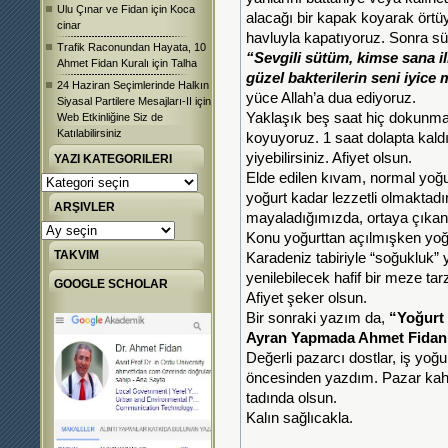
Ulu Çınar ve Fidan
için
Koca
alacağı bir kapak koyarak örtüy
cinar
havluyla kapatıyoruz. Sonra sü
Trafik Raconundan Hayata, 10
“Sevgili sütüm, kimse sana i
Ahmet Fidan Kuralı
için
Talha
güzel bakterilerin seni iyic
24 Haziran Seçimlerinde Halkın
yüce Allah’a dua ediyoruz.
Siyasal Partilere Mesajları-II
için
Yaklaşık beş saat hiç dokunma
Web Etkinliğine Siz de
Katılabilirsiniz
koyuyoruz. 1 saat dolapta kald
yiyebilirsiniz. Afiyet olsun.
YAZI KATEGORILERI
Elde edilen kıvam, normal yoğ
Yazı
Kategorileri
yoğurt kadar lezzetli olmaktadı
ARŞIVLER
mayaladığımızda, ortaya çıkan 
Arşivler
Konu yoğurttan açılmışken yoğu
TAKVIM
Karadeniz tabiriyle “soğukluk” 
yenilebilecek hafif bir meze tar
GOOGLE SCHOLAR
Afiyet şeker olsun.
Bir sonraki yazım da,
“Yoğurt
Ayran Yapmada Ahmet Fidan
Değerli pazarcı dostlar, iş yoğ
öncesinden yazdım. Pazar kahv
tadında olsun.
Kalın sağlıcakla.