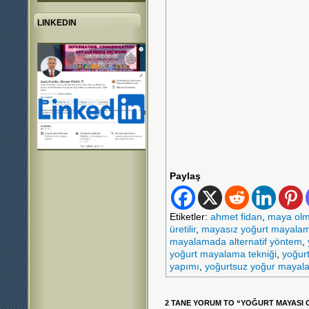
LINKEDIN
Paylaş
Etiketler:
ahmet fidan
,
maya olm
üretilir
,
mayasız yoğurt mayala
mayalamada alternatif yöntem
,
yoğurt mayalama tekniği
,
yoğur
yapımı
,
yoğurtsuz yoğur mayal
2 TANE YORUM TO “YOĞURT MAYASI