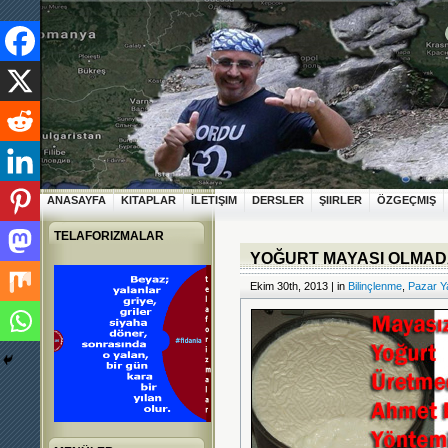
ANASAYFA
KITAPLAR
İLETIŞIM
DERSLER
ŞIIRLER
ÖZGEÇMIŞ
TELAFORIZMALAR
YOĞURT MAYASI OLMAD
Ekim 30th, 2013 | in
Bilinçlenme
,
Pazar Ya