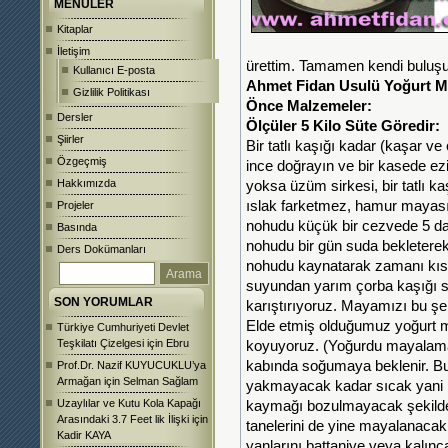
MENÜLER
Kitaplar
İletişim
ürettim. Tamamen kendi buluşu
Kullanıcı E-posta
Ahmet Fidan Usulü Yoğurt M
Gizlilik Politikası
Önce Malzemeler:
Dersler
Ölçüler 5 Kilo Süte Göredir:
Şiirler
Bir tatlı kaşığı kadar (kaşar ve ç
Özgeçmiş
ince doğrayın ve bir kasede ezi
Hakkımızda
yoksa üzüm sirkesi, bir tatlı k
ıslak farketmez, hamur mayasın
Projeler
nohudu küçük bir cezvede 5 dak
Basında
nohudu bir gün suda bekleterek 
Ders Dokümanları
nohudu kaynatarak zamanı kısal
suyundan yarım çorba kaşığı s
SON YORUMLAR
karıştırıyoruz. Mayamızı bu şek
Elde etmiş olduğumuz yoğurt 
Türkiye Cumhuriyeti Devlet
Teşkilatı Çizelgesi
için
Ebru
koyuyoruz. (Yoğurdu mayalama z
kabında soğumaya beklenir. Bu 
Prof.Dr. Nazif KUYUCUKLU’ya
Armağan
için
Selman Sağlam
yakmayacak kadar sıcak yani ıl
Uzaylılar ve Kutu Kola Kapağı
kaymağı bozulmayacak şekilde d
Arasındaki 3.7 Feet lik İlişki
için
tanelerini de yine mayalanacak 
Kadir KAYA
yanlarını battaniye veya kalınc