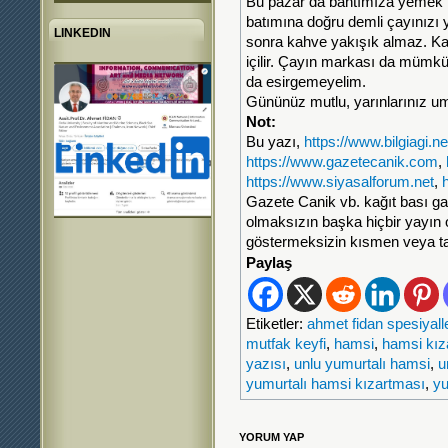
Bu pazar da bahtımıza yemek tar
batımına doğru demli çayınız
LINKEDIN
sonra kahve yakışık almaz. Ka
içilir. Çayın markası da mümk
da esirgemeyelim.
Gününüz mutlu, yarınlarınız um
Not:
Bu yazı,
https://www.bilgiagi.ne
https://www.gazetecanik.com
,
https://www.siyasalforum.net
,
Gazete Canik vb. kağıt bası ga
olmaksızın başka hiçbir yayın
göstermeksizin kısmen veya t
Paylaş
Etiketler:
ahmet fidan spesiyalle
mutfak keyfi
,
hamsi
,
hamsi kız
yazısı
,
unlu yumurtalı hamsi
,
u
yumurtalı hamsi kızartması
,
yu
YORUM YAP