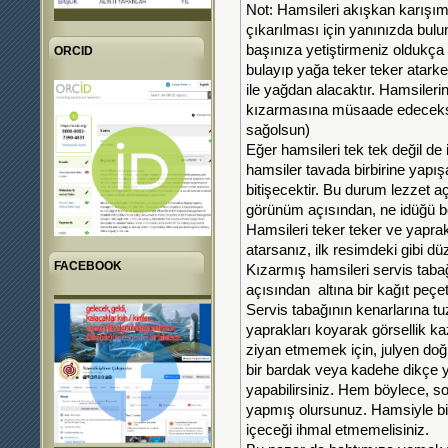
Not: Hamsileri akışkan karışı
çıkarılması için yanınızda bulu
başınıza yetiştirmeniz oldukça z
ORCID
bulayıp yağa teker teker atarke
ile yağdan alacaktır. Hamsiler
kızarmasına müsaade edeceksiniz
sağolsun)
Eğer hamsileri tek tek değil de
hamsiler tavada birbirine yapışa
bitişecektir. Bu durum lezzet a
görünüm açısından, ne idüğü bel
Hamsileri teker teker ve yapra
atarsanız, ilk resimdeki gibi d
FACEBOOK
Kızarmış hamsileri servis tab
açısından altına bir kağıt peçe
Servis tabağının kenarlarına tu
yaprakları koyarak görsellik ka
ziyan etmemek için, julyen doğ
bir bardak veya kadehe dikçe ye
yapabilirsiniz. Hem böylece, sof
yapmış olursunuz. Hamsiyle birl
içeceği ihmal etmemelisiniz.