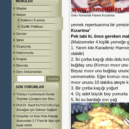
MENÜLER
Kitaplar
İletişim
Unlu-Yumurtalı Hamsi Kızartma
Kullanıcı E-posta
yemek repertuarıma bir yenisin
Gizlilik Politikası
Kızartma
”
Dersler
Pek tabi ki, önce gereken ma
Şiirler
(Malzemeler 4 kişilik yemeğe gö
Özgeçmiş
1. Yarım kilo Karadeniz Hams
Hakkımızda
olabilir)
2. İki çorba kaşığı dolu dolu kı
Projeler
buğday unu (Kırmızı mısır unu 
Basında
Beyaz mısır unu buğday unundan
Ders Dokümanları
vermemekte. Eğer kırmızı mısı
mısır ununu 10 dakika ateşte ka
SON YORUMLAR
3. Bir çorba kaşığı yoğurt
4. Üç adet büyük boy yumurta
Türkiye Cumhuriyeti Devlet
Teşkilatı Çizelgesi
için
Ebru
5. İki su bardağı sıvı yağ
Prof.Dr. Nazif KUYUCUKLU’ya
Armağan
için
Selman Sağlam
Uzaylılar ve Kutu Kola Kapağı
Arasındaki 3.7 Feet lik İlişki
için
Kadir KAYA