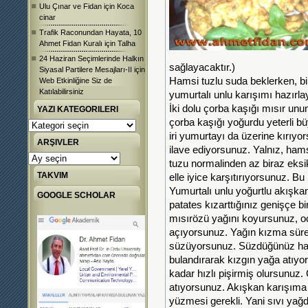
Ulu Çınar ve Fidan
için
Koca
cinar
Trafik Raconundan Hayata, 10
Ahmet Fidan Kuralı
için
Talha
24 Haziran Seçimlerinde Halkın
sağlayacaktır.)
Siyasal Partilere Mesajları-II
için
Hamsi tuzlu suda beklerken, b
Web Etkinliğine Siz de
Katılabilirsiniz
yumurtalı unlu karışımı hazırla
İki dolu çorba kaşığı mısır unu
YAZI KATEGORILERI
çorba kaşığı yoğurdu yeterli b
Yazı
Kategorileri
iri yumurtayı da üzerine kırıyo
ARŞIVLER
ilave ediyorsunuz. Yalnız, ha
Arşivler
tuzu normalinden az biraz eksi
TAKVIM
elle iyice karşıtırıyorsunuz. B
Yumurtalı unlu yoğurtlu akışka
GOOGLE SCHOLAR
patates kızarttığınız genişçe b
mısırözü yağını koyursunuz, oc
açıyorsunuz. Yağın kızma sürec
süzüyorsunuz. Süzdüğünüz hams
bulandırarak kızgın yağa atıyo
kadar hızlı pişirmiş olursunuz.
atıyorsunuz. Akışkan karışıma
yüzmesi gerekli. Yani sıvı yağd