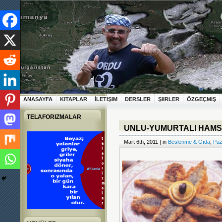
ANASAYFA
KITAPLAR
İLETIŞIM
DERSLER
ŞIIRLER
ÖZGEÇMIŞ
TELAFORIZMALAR
UNLU-YUMURTALI HAMSI
Mart 6th, 2011 | in
Beslenme & Gıda
,
Paz