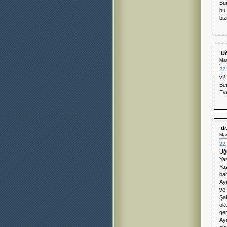
Bun
bu 
bi
Uğ
Mar
22.
v2 
Ben
Eve
dr
Mar
22.
Uğ
Yaz
Yaz
bah
Ayr
ve 
Şa
oku
ger
Ayr