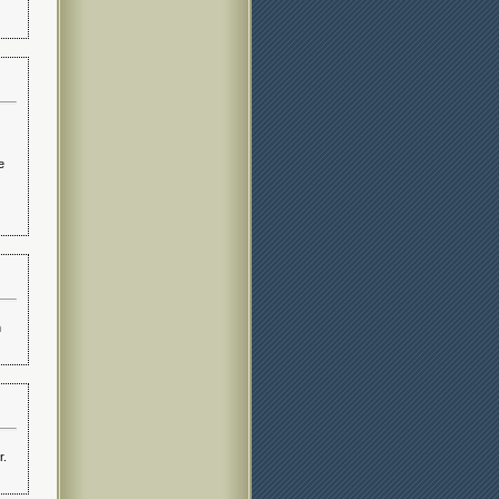
e
n
r.