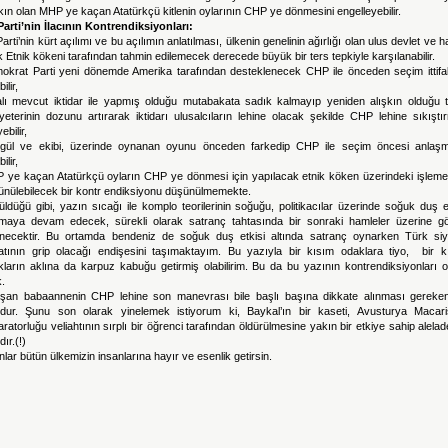
ın olan MHP ye kaçan Atatürkçü kitlenin oylarının CHP ye dönmesini engelleyebilir.
Parti’nin İlacının Kontrendiksiyonları:
arti’nin kürt açılımı ve bu açılımın anlatılması, ülkenin genelinin ağırlığı olan ulus devlet ve 
 Etnik kökeni tarafından tahmin edilemecek derecede büyük bir ters tepkiyle karşılanabilir.
okrat Parti yeni dönemde Amerika tarafından desteklenecek CHP ile önceden seçim ittifa
ilir,
alı mevcut iktidar ile yapmış olduğu mutabakata sadık kalmayıp yeniden alışkın olduğu t
iyeterinin dozunu artırarak iktidarı ulusalcıların lehine olacak şekilde CHP lehine sıkışt
ebilir,
ıgül ve ekibi, üzerinde oynanan oyunu önceden farkedip CHP ile seçim öncesi anlaş
ilir,
 ye kaçan Atatürkçü oyların CHP ye dönmesi için yapılacak etnik köken üzerindeki işlemel
ünülebilecek bir kontr endiksiyonu düşünülmemekte.
ldüğü gibi, yazın sıcağı ile komplo teorilerinin soğuğu, politikacılar üzerinde soğuk duş e
maya devam edecek, sürekli olarak satranç tahtasında bir sonraki hamleler üzerine gö
lenecektir. Bu ortamda bendeniz de soğuk duş etkisi altında satranç oynarken Türk siy
atının grip olacağı endişesini taşımaktayım. Bu yazıyla bir kısım odaklara tiyo, bir k
kların aklına da karpuz kabuğu getirmiş olabilirim. Bu da bu yazının kontrendiksiyonları o
k.
şan babaannenin CHP lehine son manevrası bile başlı başına dikkate alınması gereken
udur. Şunu son olarak yinelemek istiyorum ki, Baykal’ın bir kaseti, Avusturya Macari
ratorluğu veliahtının sırplı bir öğrenci tarafından öldürülmesine yakın bir etkiye sahip alelad
dır.(!)
nlar bütün ülkemizin insanlarına hayır ve esenlik getirsin.