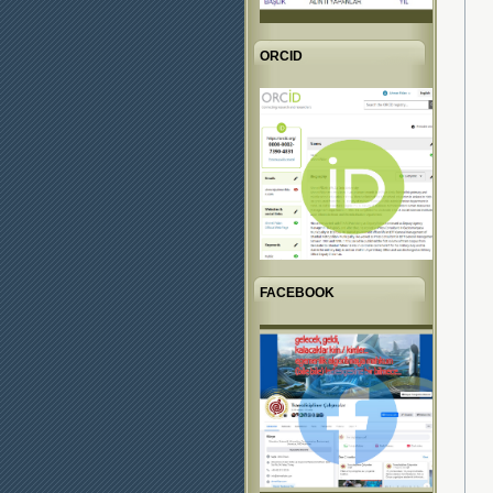
ORCID
FACEBOOK