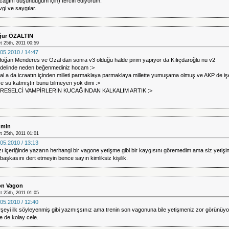
cağını düşündüğüm için) tercih ediyorum.
gi ve saygılar.
ur ÖZALTIN
t 25th, 2011 00:59
05.2010 / 14:47
doğan Menderes ve Özal dan sonra v3 olduğu halde pirim yapıyor da Kılıçdaroğlu nu v2
delinde neden beğenmediniz hocam :>
l a da icraatın içinden milleti parmaklaya parmaklaya millette yumuşama olmuş ve AKP de iş
ce su katmıştır bunu bilmeyen yok dimi :>
RESELCİ VAMPİRLERİN KUCAĞINDAN KALKALIM ARTIK :>
min
t 25th, 2011 01:01
05.2010 / 13:13
ı içeriğinde yazarın herhangi bir vagone yetişme gibi bir kaygısını göremedim ama siz yetişi
başkasını dert etmeyin bence sayın kimliksiz kişilik.
n Vagon
t 25th, 2011 01:05
05.2010 / 12:40
şeyi ilk söyleyenmiş gibi yazmışsınız ama trenin son vagonuna bile yetişmeniz zor görünüyo
e de kolay cele.