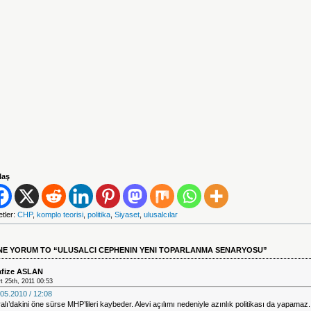
laş
etler:
CHP
,
komplo teorisi
,
politika
,
Siyaset
,
ulusalcılar
ANE YORUM TO “ULUSALCI CEPHENIN YENI TOPARLANMA SENARYOSU”
fize ASLAN
t 25th, 2011 00:53
05.2010 / 12:08
alı’dakini öne sürse MHP’lileri kaybeder. Alevi açılımı nedeniyle azınlık politikası da yapamaz.