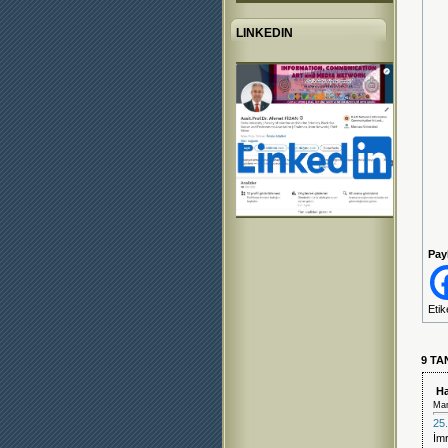
LINKEDIN
Pay
Etik
9 T
Ha
Mar
25.
İmr