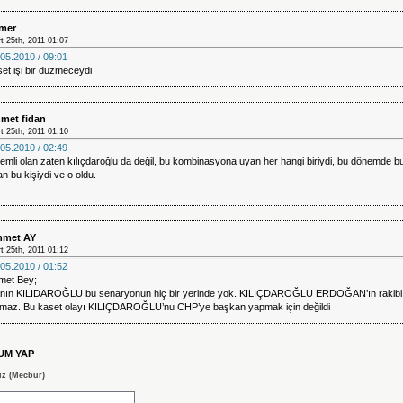
mer
t 25th, 2011 01:07
05.2010 / 09:01
et işi bir düzmeceydi
met fidan
t 25th, 2011 01:10
05.2010 / 02:49
mli olan zaten kılıçdaroğlu da değil, bu kombinasyona uyan her hangi biriydi, bu dönemde b
n bu kişiydi ve o oldu.
met AY
t 25th, 2011 01:12
05.2010 / 01:52
met Bey;
anın KILIDAROĞLU bu senaryonun hiç bir yerinde yok. KILIÇDAROĞLU ERDOĞAN’ın rakibi
amaz. Bu kaset olayı KILIÇDAROĞLU’nu CHP’ye başkan yapmak için değildi
UM YAP
iz (Mecbur)