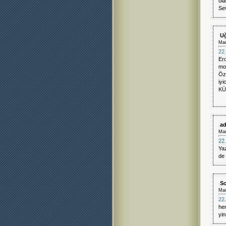
ola
Sev
Uğ
Mar
22.
Er
mo
Öza
iyi
KÜ
ad
Mar
22.
Yaz
de 
So
Mar
22.
her
yin