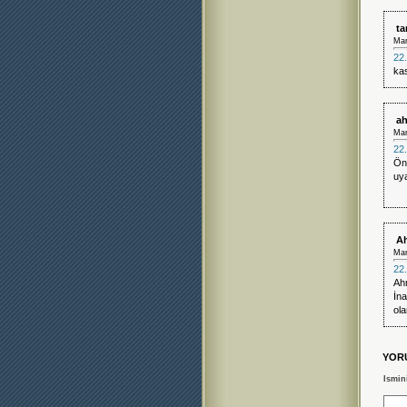
ta
Mar
22.
kas
ah
Mar
22.
Öne
uya
Ah
Mar
22.
Ah
İn
ol
YOR
Ismin