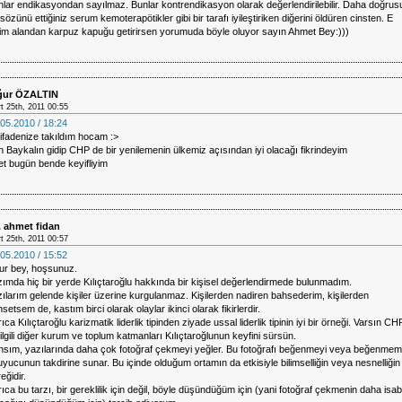
lar endikasyondan sayılmaz. Bunlar kontrendikasyon olarak değerlendirilebilir. Daha doğrus
sözünü ettiğiniz serum kemoterapötikler gibi bir tarafı iyileştiriken diğerini öldüren cinsten. E
zim alandan karpuz kapuğu getirirsen yorumuda böyle oluyor sayın Ahmet Bey:)))
ur ÖZALTIN
t 25th, 2011 00:55
05.2010 / 18:24
ifadenize takıldım hocam :>
 Baykalın gidip CHP de bir yenilemenin ülkemiz açısından iyi olacağı fikrindeyim
t bugün bende keyifliyim
. ahmet fidan
t 25th, 2011 00:57
05.2010 / 15:52
ur bey, hoşsunuz.
ımda hiç bir yerde Kılıçtaroğlu hakkında bir kişisel değerlendirmede bulunmadım.
ılarım gelende kişiler üzerine kurgulanmaz. Kişilerden nadiren bahsederim, kişilerden
setsem de, kastım birci olarak olaylar ikinci olarak fikirlerdir.
ıca Kılıçtaroğlu karizmatik liderlik tipinden ziyade ussal liderlik tipinin iyi bir örneği. Varsın CH
ilgili diğer kurum ve toplum katmanları Kılıçtaroğlunun keyfini sürsün.
hsım, yazılarında daha çok fotoğraf çekmeyi yeğler. Bu fotoğrafı beğenmeyi veya beğenmem
yucunun takdirine sunar. Bu içinde olduğum ortamın da etkisiyle bilimselliğin veya nesnelliğin 
eğidir.
ıca bu tarzı, bir gereklilik için değil, böyle düşündüğüm için (yani fotoğraf çekmenin daha isabe