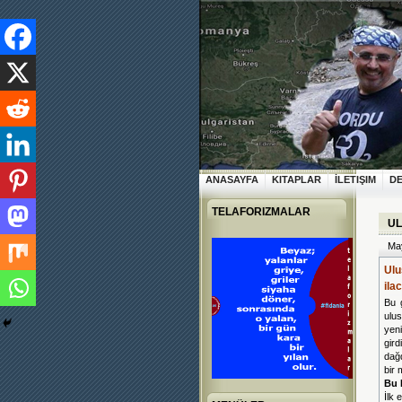
ANASAYFA
KITAPLAR
İLETIŞIM
D
TELAFORIZMALAR
UL
May
Ulu
ila
Bu 
ulus
yeni
gir
dağd
bir 
Bu 
İlk 