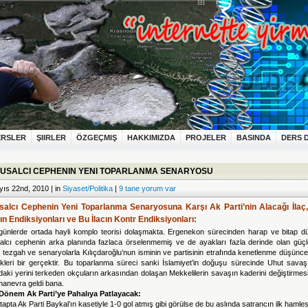
ERSLER
ŞIIRLER
ÖZGEÇMIŞ
HAKKIMIZDA
PROJELER
BASINDA
DERS 
USALCI CEPHENIN YENI TOPARLANMA SENARYOSU
ıs 22nd, 2010 | in
Siyaset/Politika
|
9 tane yorum var
salcı Cephenin Yeni Toparlanma Senaryosuna Karşı Ak Parti’nin Alacağı İlaç
cın Endiksiyonları ve Bu İlacın Kontr Endiksiyonları:
günlerde ortada hayli komplo teorisi dolaşmakta. Ergenekon sürecinden harap ve bitap d
alcı
cephenin arka planında fazlaca örselenmemiş ve de ayakları fazla derinde olan güçle
 tezgah ve senaryolarla Kılıçdaroğlu’nun isminin ve partisinin etrafında kenetlenme düşünc
dikleri bir gerçektir. Bu toparlanma süreci sanki İslamiyet’in doğuşu sürecinde Uhut savaş
aki yerini terkeden okçuların arkasından dolaşan Mekkelilerin savaşın kaderini değiştirmesi
manevra geldi bana.
Dönem Ak Parti’ye Pahalıya Patlayacak:
etapta Ak Parti Baykal’ın kasetiyle 1-0 gol atmış gibi görülse de bu aslında satrancın ilk hamles