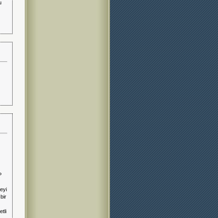
u
P
eyi
bir
tli