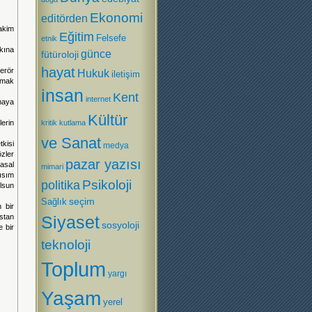
Ekonomi
editörden
hakim
Eğitim
Felsefe
etnik
kına
günce
fütüroloji
hayat
erör
Hukuk
iletişim
ırmak
insan
Kent
internet
maya
Kültür
erin
kritik
kutlama
ve Sanat
tkisi
medya
zler
pazar yazısı
asal
mimari
ısım
Psikoloji
politika
lsun
Sağlık
seçim
 bir
stan
Siyaset
sosyoloji
e bir
teknoloji
Toplum
yargı
Yaşam
yerel