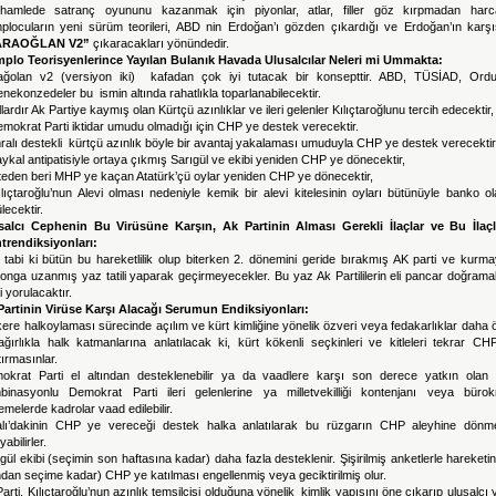
 hamlede satranç oyununu kazanmak için piyonlar, atlar, filler göz kırpmadan harca
plocuların yeni sürüm teorileri, ABD nin Erdoğan’ı gözden çıkardığı ve Erdoğan’ın karşı
ARAOĞLAN V2”
çıkaracakları yönündedir.
plo Teorisyenlerince Yayılan Bulanık Havada Ulusalcılar Neleri mi Ummakta:
ağolan v2 (versiyon iki) kafadan çok iyi tutacak bir konsepttir. ABD, TÜSİAD, Ord
nekonzedeler bu ismin altında rahatlıkla toparlanabilecektir.
llardır Ak Partiye kaymış olan Kürtçü azınlıklar ve ileri gelenler Kılıçtaroğlunu tercih edecektir,
mokrat Parti iktidar umudu olmadığı için CHP ye destek verecektir.
ralı destekli kürtçü azınlık böyle bir avantaj yakalaması umuduyla CHP ye destek verecektir
ykal antipatisiyle ortaya çıkmış Sarıgül ve ekibi yeniden CHP ye dönecektir,
teden beri MHP ye kaçan Atatürk’çü oylar yeniden CHP ye dönecektir,
lıçtaroğlu’nun Alevi olması nedeniyle kemik bir alevi kitelesinin oyları bütünüyle banko o
lecektir.
salcı Cephenin Bu Virüsüne Karşın, Ak Partinin Alması Gerekli İlaçlar ve Bu İlaçl
trendiksiyonları:
tabi ki bütün bu hareketlilik olup biterken 2. dönemini geride bırakmış AK parti ve kurma
onga uzanmış yaz tatili yaparak geçirmeyecekler. Bu yaz Ak Partililerin eli pancar doğram
i yorulacaktır.
Partinin Virüse Karşı Alacağı Serumun Endiksiyonları:
kere halkoylaması sürecinde açılım ve kürt kimliğine yönelik özveri veya fedakarlıklar daha
ağırlıkla halk katmanlarına anlatılacak ki, kürt kökenli seçkinleri ve kitleleri tekrar CH
ırmasınlar.
okrat Parti el altından desteklenebilir ya da vaadlere karşı son derece yatkın olan 
binasyonlu Demokrat Parti ileri gelenlerine ya milletvekilliği kontenjanı veya bürokr
melerde kadrolar vaad edilebilir.
alı’dakinin CHP ye vereceği destek halka anlatılarak bu rüzgarın CHP aleyhine dönme
yabilirler.
gül ekibi (seçimin son haftasına kadar) daha fazla desteklenir. Şişirilmiş anketlerle hareketi
dan seçime kadar) CHP ye katılması engellenmiş veya geciktirilmiş olur.
arti, Kılıçtaroğlu’nun azınlık temsilcisi olduğuna yönelik kimlik yapısını öne çıkarıp ulusalcı