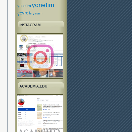
yönetim
yönetim
çevre
İş yaşamı
INSTAGRAM
ACADEMIA.EDU