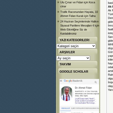
Ulu Çınar ve Fidan
için
Koca
bask
cinar
Ak 
Ak P
Trafik Raconundan Hayata, 10
Türk
Ahmet Fidan Kuralı
için
Talha
Dem
24 Haziran Seçimlerinde Halkın
gideb
Siyasal Partilere Mesajları-II
için
İmr
faal
Web Etkinliğine Siz de
istey
Katılabilirsiniz
Sar
YAZI KATEGORILERI
gideb
MHP
Yazı
düş
Kategorileri
ARŞIVLER
Görü
yap
Arşivler
kit
hay
TAKVIM
oda
artı
GOOGLE SCHOLAR
Rah
olg
İmpa
olay
Yarı