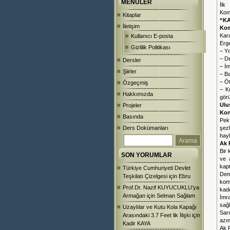
MENÜLER
İlk
Kom
Kitaplar
“K
İletişim
Kom
Kar
Kullanıcı E-posta
Erge
Gizlilik Politikası
– Yı
– De
Dersler
– İm
Şiirler
– Ba
– Ö
Özgeçmiş
– Kı
Hakkımızda
görü
Ulu
Projeler
Kon
Basında
Pek 
Ders Dokümanları
şezl
hayl
Ak 
Bir 
SON YORUMLAR
ve 
kapt
Türkiye Cumhuriyeti Devlet
Dem
Teşkilatı Çizelgesi
için
Ebru
kom
Prof.Dr. Nazif KUYUCUKLU’ya
kade
Armağan
için
Selman Sağlam
İmr
sağl
Uzaylılar ve Kutu Kola Kapağı
Sarı
Arasındaki 3.7 Feet lik İlişki
için
azın
Kadir KAYA
Ak P