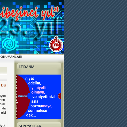
DOKÜMANLARI
#FIDANIA
, Bu
üşen
rin,
esine
ında
 gibi
iydi.
SON YAZILAR