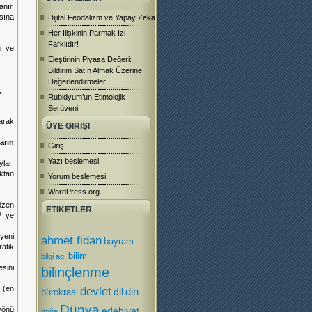
nır.
sına
Dijital Feodalizm ve Yapay Zeka
Her İlişkinin Parmak İzi
Farklıdır!
u ve
Eleştirinin Piyasa Değeri:
Bildirim Satın Almak Üzerine
Değerlendirmeler
,
Rubidyum’un Etimolojik
Serüveni
larak
ÜYE GIRIŞI
arın
Giriş
Yazı beslemesi
yları
aktan
Yorum beslemesi
WordPress.org
 özen
ETIKETLER
P ye
yeni
ahmet fidan
bayram
atik
bilim
bilgi agı
sini
bilinçlenme
n (en
devlet
dil
din
bürokrasi
Dünya
 yönü
edebiyat
doğa