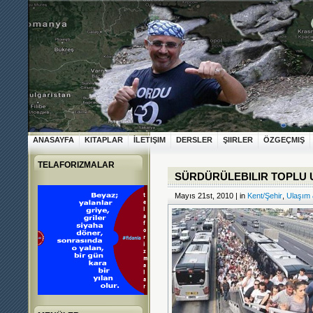
ANASAYFA
KITAPLAR
İLETIŞIM
DERSLER
ŞIIRLER
ÖZGEÇMIŞ
TELAFORIZMALAR
SÜRDÜRÜLEBILIR TOPLU U
Mayıs 21st, 2010 | in
Kent/Şehir
,
Ulaşım 