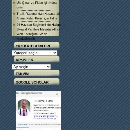
Ulu Çınar ve Fidan
için
Koca
cinar
Trafik Raconundan Hayata, 10
Ahmet Fidan Kuralı
için
Talha
24 Haziran Seçimlerinde Halkın
Siyasal Partilere Mesajları-II
için
Web Etkinliğine Siz de
Katılabilirsiniz
YAZI KATEGORILERI
Yazı
Kategorileri
ARŞIVLER
Arşivler
TAKVIM
GOOGLE SCHOLAR