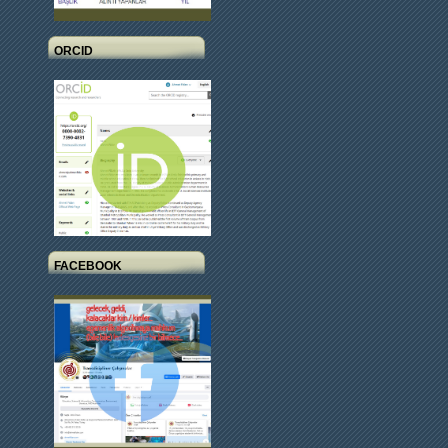
ORCID
FACEBOOK