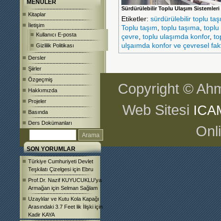
MENÜLER
Sürdürülebilir Toplu Ulaşım Sistemleri
Kitaplar
Etiketler:
sürdürülebilir toplu ta
İletişim
Toplu taşım
,
toplu taşıma
,
toplu
Kullanıcı E-posta
çevre
,
toplu ulaşımda konfor
,
to
ulşaımda konfor ve çevresel fakt
Gizlilik Politikası
Dersler
Şiirler
Özgeçmiş
Copyright © Ahm
Hakkımızda
Projeler
Web Sitesi
ICA
Basında
Ders Dokümanları
Onl
SON YORUMLAR
Türkiye Cumhuriyeti Devlet
Teşkilatı Çizelgesi
için
Ebru
Prof.Dr. Nazif KUYUCUKLU’ya
Armağan
için
Selman Sağlam
Uzaylılar ve Kutu Kola Kapağı
Arasındaki 3.7 Feet lik İlişki
için
Kadir KAYA