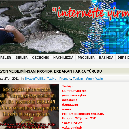
ERSLER
ŞIIRLER
ÖZGEÇMIŞ
HAKKIMIZDA
PROJELER
BASINDA
DERS 
ZYON VE BILIM İNSANI PROF.DR. ERBAKAN HAKKA YÜRÜDÜ
at 27th, 2011 | in
Siyaset/Politika
,
Taziye - Protesto
,
Toplum
|
Yorum Yapin
Türkiye
Cumhuriyeti’nin
yarım asrı aşkın
dönemine
damgasını
vuran
Prof.Dr. Necmettin Erbakan,
Bu gün,
27 Şubat, 2011
Saat: 11:45 te
vafat etmiştir