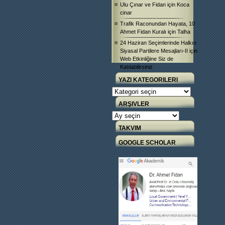
Ulu Çınar ve Fidan
için
Koca
cinar
Trafik Raconundan Hayata, 10
Ahmet Fidan Kuralı
için
Talha
24 Haziran Seçimlerinde Halkın
Siyasal Partilere Mesajları-II
için
Web Etkinliğine Siz de
Katılabilirsiniz
YAZI KATEGORILERI
Yazı
Kategorileri
ARŞIVLER
Arşivler
TAKVIM
GOOGLE SCHOLAR