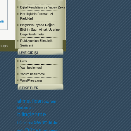
Dijital Feodalizm ve Yapay Zeka
Her İlişkinin Parmak İzi
Farklıdır!
ttin
Eleştirinin Piyasa Değeri:
Bildirim Satın Almak Üzerine
Değerlendirmeler
Rubidyum’un Etimolojik
Serüveni
roups
ÜYE GIRIŞI
Giriş
Yazı beslemesi
Yorum beslemesi
WordPress.org
ETIKETLER
ahmet fidan
bayram
bilim
bilgi agı
bilinçlenme
devlet
dil
din
bürokrasi
Dünya
edebiyat
doğa