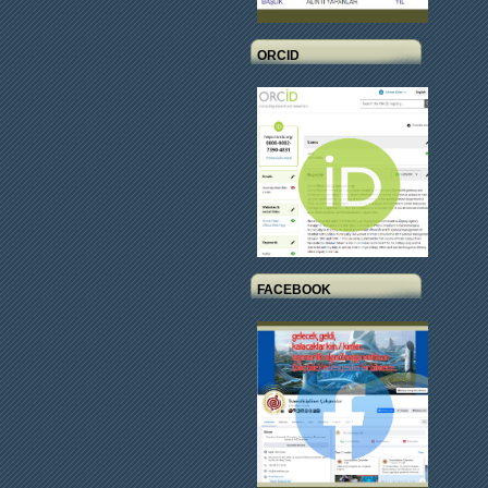
ORCID
FACEBOOK