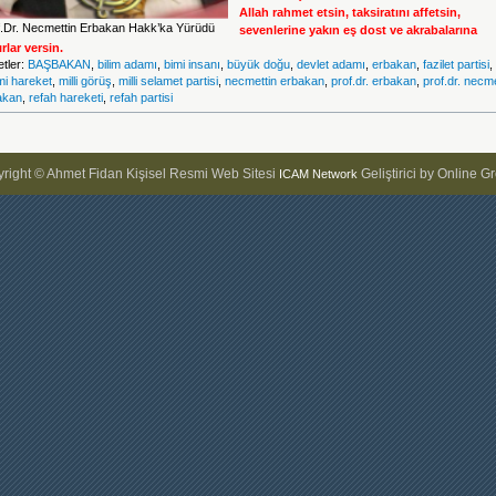
Allah rahmet etsin, taksiratını affetsin,
f.Dr. Necmettin Erbakan Hakk’ka Yürüdü
sevenlerine yakın eş dost ve akrabalarına
rlar versin.
etler:
BAŞBAKAN
,
bilim adamı
,
bimi insanı
,
büyük doğu
,
devlet adamı
,
erbakan
,
fazilet partisi
,
mi hareket
,
milli görüş
,
milli selamet partisi
,
necmettin erbakan
,
prof.dr. erbakan
,
prof.dr. necme
akan
,
refah hareketi
,
refah partisi
right © Ahmet Fidan Kişisel Resmi Web Sitesi
Geliştirici by Online G
ICAM Network