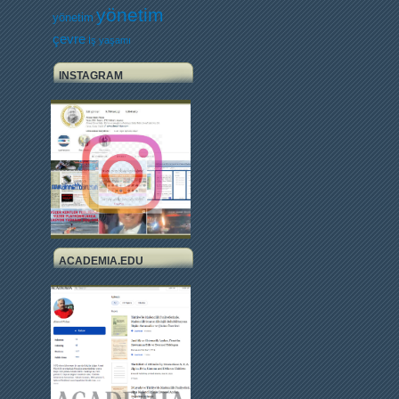
yönetim
yönetim
çevre
İş yaşamı
INSTAGRAM
ACADEMIA.EDU