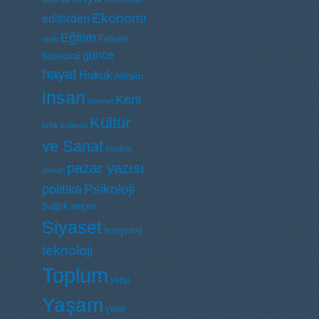
Ekonomi
editörden
Eğitim
Felsefe
etnik
günce
fütüroloji
hayat
Hukuk
iletişim
insan
Kent
internet
Kültür
kritik
kutlama
ve Sanat
medya
pazar yazısı
mimari
Psikoloji
politika
Sağlık
seçim
Siyaset
sosyoloji
teknoloji
Toplum
yargı
Yaşam
yerel