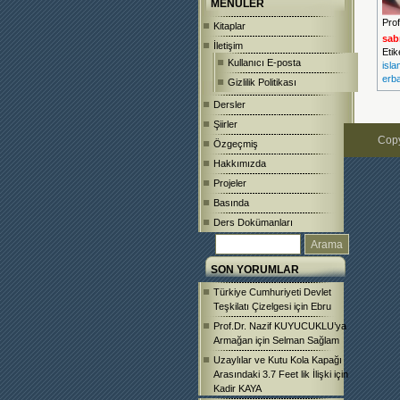
MENÜLER
Pro
Kitaplar
sabı
İletişim
Etik
Kullanıcı E-posta
isla
erb
Gizlilik Politikası
Dersler
Şiirler
Copy
Özgeçmiş
Hakkımızda
Projeler
Basında
Ders Dokümanları
SON YORUMLAR
Türkiye Cumhuriyeti Devlet
Teşkilatı Çizelgesi
için
Ebru
Prof.Dr. Nazif KUYUCUKLU’ya
Armağan
için
Selman Sağlam
Uzaylılar ve Kutu Kola Kapağı
Arasındaki 3.7 Feet lik İlişki
için
Kadir KAYA