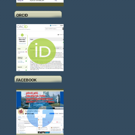
ORCID
FACEBOOK