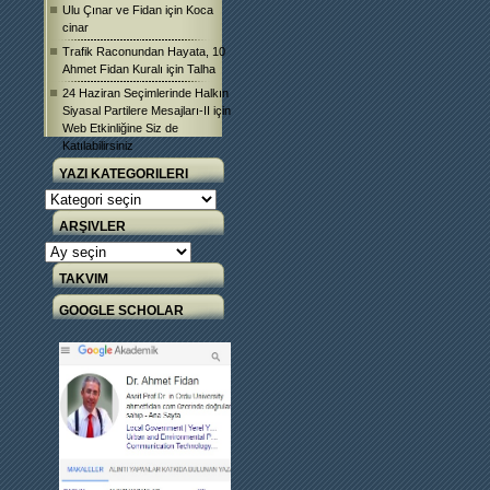
Ulu Çınar ve Fidan
için
Koca
cinar
Trafik Raconundan Hayata, 10
Ahmet Fidan Kuralı
için
Talha
24 Haziran Seçimlerinde Halkın
Siyasal Partilere Mesajları-II
için
Web Etkinliğine Siz de
Katılabilirsiniz
YAZI KATEGORILERI
Yazı
Kategorileri
ARŞIVLER
Arşivler
TAKVIM
GOOGLE SCHOLAR