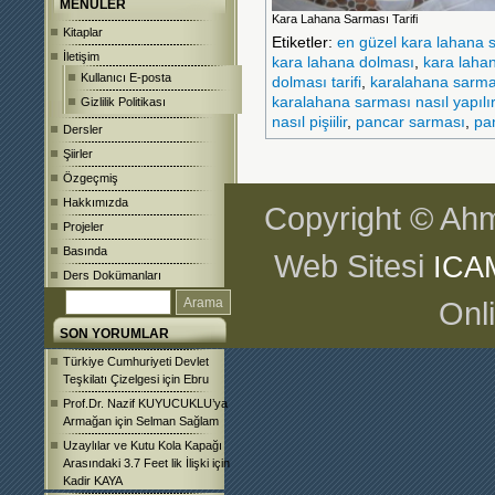
MENÜLER
Kara Lahana Sarması Tarifi
Kitaplar
Etiketler:
en güzel kara lahana s
İletişim
kara lahana dolması
,
kara laha
Kullanıcı E-posta
dolması tarifi
,
karalahana sarma
karalahana sarması nasıl yapılır
Gizlilik Politikası
nasıl pişiilir
,
pancar sarması
,
pan
Dersler
Şiirler
Özgeçmiş
Hakkımızda
Copyright © Ahm
Projeler
Basında
Web Sitesi
ICA
Ders Dokümanları
Onl
SON YORUMLAR
Türkiye Cumhuriyeti Devlet
Teşkilatı Çizelgesi
için
Ebru
Prof.Dr. Nazif KUYUCUKLU’ya
Armağan
için
Selman Sağlam
Uzaylılar ve Kutu Kola Kapağı
Arasındaki 3.7 Feet lik İlişki
için
Kadir KAYA