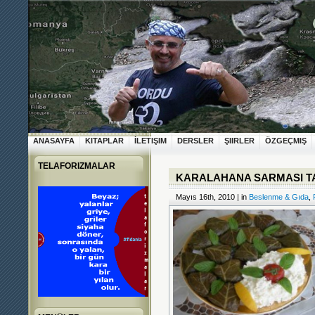
ANASAYFA
KITAPLAR
İLETIŞIM
DERSLER
ŞIIRLER
ÖZGEÇMIŞ
TELAFORIZMALAR
KARALAHANA SARMASI TAR
Mayıs 16th, 2010 | in
Beslenme & Gıda
,