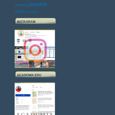
yönetim
yönetim
çevre
İş yaşamı
INSTAGRAM
ACADEMIA.EDU