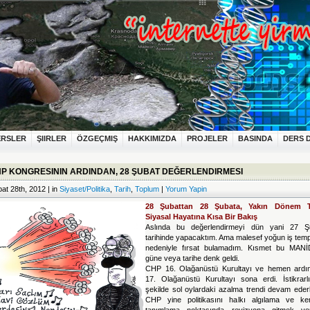
ERSLER
ŞIIRLER
ÖZGEÇMIŞ
HAKKIMIZDA
PROJELER
BASINDA
DERS 
P KONGRESININ ARDINDAN, 28 ŞUBAT DEĞERLENDIRMESI
at 28th, 2012 | in
Siyaset/Politika
,
Tarih
,
Toplum
|
Yorum Yapin
28 Şubattan 28 Şubata, Yakın Dönem 
Siyasal Hayatına Kısa Bir Bakış
Aslında bu değerlendirmeyi dün yani 27 Ş
tarihinde yapacaktım. Ama malesef yoğun iş tem
nedeniyle fırsat bulamadım. Kısmet bu MAN
güne veya tarihe denk geldi.
CHP 16. Olağanüstü Kurultayı ve hemen ardı
17. Olağanüstü Kurultayı sona erdi. İstikrarlı
şekilde sol oylardaki azalma trendi devam eder
CHP yine politikasını halkı algılama ve ken