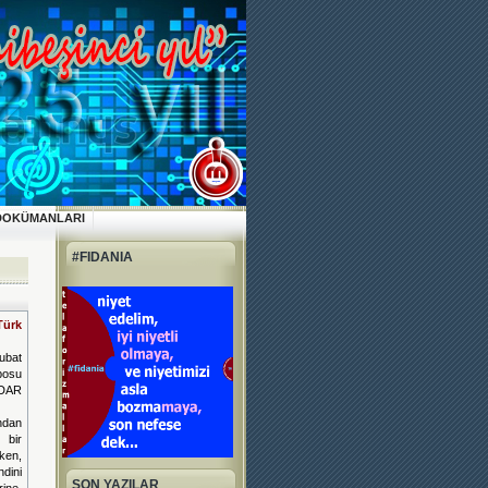
DOKÜMANLARI
#FIDANIA
Türk
ubat
posu
İDAR
ndan
 bir
ken,
dini
SON YAZILAR