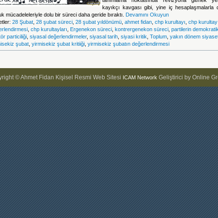
tanımlama noktasında revizyona gitmek yer
kayıkçı kavgası gibi, yine iç hesaplaşmalarla d
uk mücadeleleriyle dolu bir süreci daha geride bıraktı.
Devamını Okuyun
etler:
28 Şubat
,
28 şubat süreci
,
28 şubat yıldönümü
,
ahmet fidan
,
chp kurultayı
,
chp kurultay
erlendirmesi
,
chp kurultayları
,
Ergenekon süreci
,
kontrergenekon süreci
,
partilerin demokratik
ör particiliği
,
siyasal değerlendirmeler
,
siyasal tarih
,
siyasi kritik
,
Toplum
,
yakın dönem siyase
isekiz şubat
,
yirmisekiz şubat kritiiği
,
yirmisekiz şubatın değerlendirmesi
right © Ahmet Fidan Kişisel Resmi Web Sitesi
Geliştirici by Online G
ICAM Network