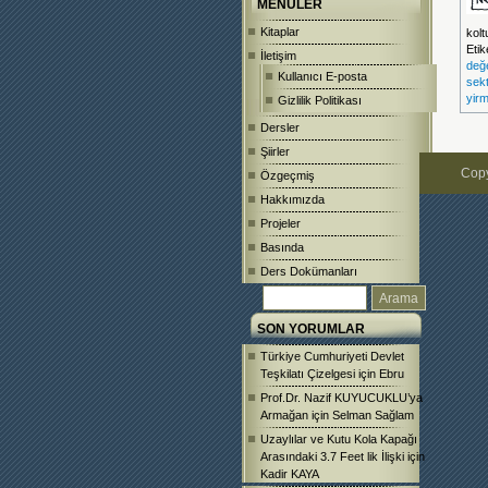
MENÜLER
Kitaplar
kolt
Etik
İletişim
değ
Kullanıcı E-posta
sekt
yirm
Gizlilik Politikası
Dersler
Şiirler
Copy
Özgeçmiş
Hakkımızda
Projeler
Basında
Ders Dokümanları
SON YORUMLAR
Türkiye Cumhuriyeti Devlet
Teşkilatı Çizelgesi
için
Ebru
Prof.Dr. Nazif KUYUCUKLU’ya
Armağan
için
Selman Sağlam
Uzaylılar ve Kutu Kola Kapağı
Arasındaki 3.7 Feet lik İlişki
için
Kadir KAYA