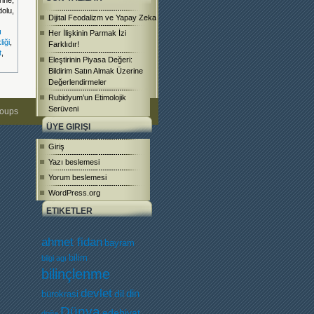
ine,
olu,
Dijital Feodalizm ve Yapay Zeka
ı
Her İlişkinin Parmak İzi
liği
,
Farklıdır!
t
,
Eleştirinin Piyasa Değeri:
Bildirim Satın Almak Üzerine
Değerlendirmeler
Rubidyum’un Etimolojik
Serüveni
roups
ÜYE GIRIŞI
Giriş
Yazı beslemesi
Yorum beslemesi
WordPress.org
ETIKETLER
ahmet fidan
bayram
bilim
bilgi agı
bilinçlenme
devlet
dil
din
bürokrasi
Dünya
edebiyat
doğa