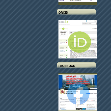
ORCID
FACEBOOK