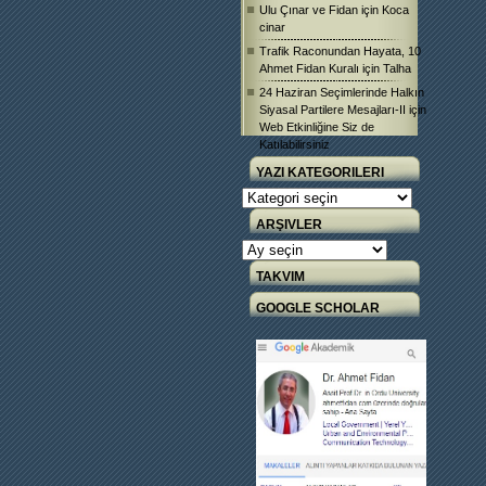
Ulu Çınar ve Fidan
için
Koca
cinar
Trafik Raconundan Hayata, 10
Ahmet Fidan Kuralı
için
Talha
24 Haziran Seçimlerinde Halkın
Siyasal Partilere Mesajları-II
için
Web Etkinliğine Siz de
Katılabilirsiniz
YAZI KATEGORILERI
Yazı
Kategorileri
ARŞIVLER
Arşivler
TAKVIM
GOOGLE SCHOLAR