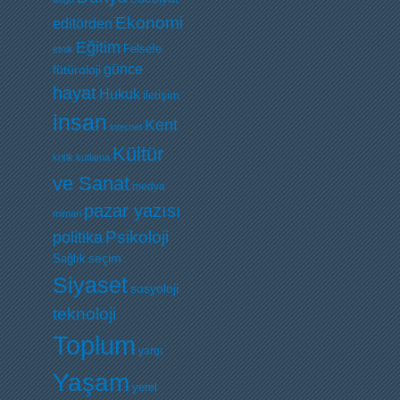
Ekonomi
editörden
Eğitim
Felsefe
etnik
günce
fütüroloji
hayat
Hukuk
iletişim
insan
Kent
internet
Kültür
kritik
kutlama
ve Sanat
medya
pazar yazısı
mimari
Psikoloji
politika
Sağlık
seçim
Siyaset
sosyoloji
teknoloji
Toplum
yargı
Yaşam
yerel