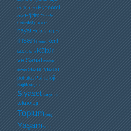
Ekonomi
editörden
Eğitim
Felsefe
etnik
günce
fütüroloji
hayat
Hukuk
iletişim
insan
Kent
internet
Kültür
kritik
kutlama
ve Sanat
medya
pazar yazısı
mimari
Psikoloji
politika
Sağlık
seçim
Siyaset
sosyoloji
teknoloji
Toplum
yargı
Yaşam
yerel