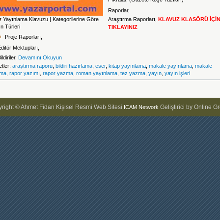
Raporlar,
r Yayınlama Klavuzu | Kategorilerine Göre
Araştırma Raporları,
KLAVUZ KLASÖRÜ İÇİ
n Türleri
TIKLAYINIZ
Proje Raporları,
ditör Mektupları,
ildiriler,
Devamını Okuyun
etler:
araştırma raporu
,
bildiri hazırlama
,
eser
,
kitap yayınlama
,
makale yayınlama
,
makale
ma
,
rapor yazımı
,
rapor yazma
,
roman yayınlama
,
tez yazma
,
yayın
,
yayın işleri
right © Ahmet Fidan Kişisel Resmi Web Sitesi
Geliştirici by Online G
ICAM Network