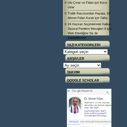
Ulu Çınar ve Fidan
için
Koca
cinar
Trafik Raconundan Hayata, 10
Ahmet Fidan Kuralı
için
Talha
24 Haziran Seçimlerinde Halkın
Siyasal Partilere Mesajları-II
için
Web Etkinliğine Siz de
Katılabilirsiniz
YAZI KATEGORILERI
Yazı
Kategorileri
ARŞIVLER
Arşivler
TAKVIM
GOOGLE SCHOLAR