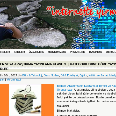
ERSLER
ŞIIRLER
ÖZGEÇMIŞ
HAKKIMIZDA
PROJELER
BASINDA
DERS 
ER VEYA ARAŞTIRMA YAYINLAMA KLAVUZU | KATEGORILERINE GÖRE YAYI
RLERI
lık 20th, 2017 | in
Bilim & Teknoloji
,
Ders Notları
,
Dil & Edebiyat
,
Eğitim
,
Kültür ve Sanat
,
Medy
tişim
|
Yorum Yapin
Bilimsel-Arastirmanin-Kavramsal-Temeli-ve-Yay
Uygulamalari
Araştırmalar, bilimsel olsun, veya
sektörel olsun, farklı türlerde ve nitel ve nicel o
farklı şekillerde ortaya konulur. Bunlar genelde
ana ve alt kategorilerde ilgililerin hizmetine sunu
Makaleler,
Bilimsel Makaleler,
Fıkralar, (Gazete Köşe Yazıları)