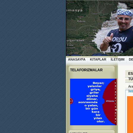
ANASAYFA
KITAPLAR
İLETIŞIM
D
TELAFORIZMALAR
ES
TÜ
Ara
İle