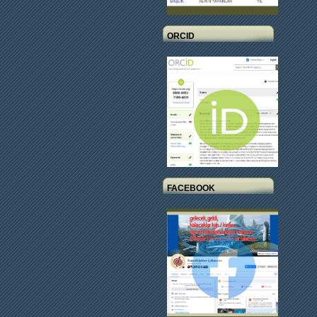
ORCID
FACEBOOK