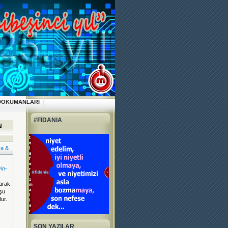
DOKÜMANLARI
#FIDANIA
N
a &
in-
larak
 şu
lur.
SON YAZILAR