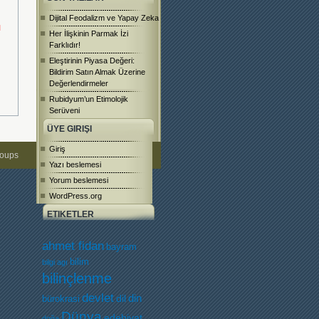
Dijital Feodalizm ve Yapay Zeka
N
Her İlişkinin Parmak İzi
Farklıdır!
Eleştirinin Piyasa Değeri:
Bildirim Satın Almak Üzerine
Değerlendirmeler
Rubidyum’un Etimolojik
Serüveni
ÜYE GIRIŞI
Giriş
roups
Yazı beslemesi
Yorum beslemesi
WordPress.org
ETIKETLER
ahmet fidan
bayram
bilim
bilgi agı
bilinçlenme
devlet
dil
din
bürokrasi
Dünya
edebiyat
doğa