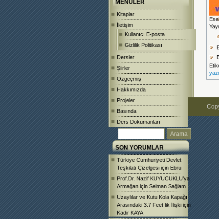
MENÜLER
Kitaplar
Ese
İletişim
Yayı
Kullanıcı E-posta
Gizlilik Politikası
E
Dersler
B
Etik
Şiirler
yaz
Özgeçmiş
Hakkımızda
Projeler
Copy
Basında
Ders Dokümanları
SON YORUMLAR
Türkiye Cumhuriyeti Devlet
Teşkilatı Çizelgesi
için
Ebru
Prof.Dr. Nazif KUYUCUKLU’ya
Armağan
için
Selman Sağlam
Uzaylılar ve Kutu Kola Kapağı
Arasındaki 3.7 Feet lik İlişki
için
Kadir KAYA