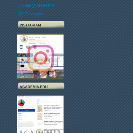
yönetim
yönetim
çevre
İş yaşamı
INSTAGRAM
ACADEMIA.EDU