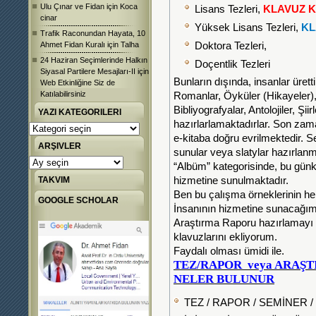
Ulu Çınar ve Fidan
için
Koca
Lisans Tezleri,
KLAVUZ K
cinar
Yüksek Lisans Tezleri,
KL
Trafik Raconundan Hayata, 10
Ahmet Fidan Kuralı
için
Talha
Doktora Tezleri,
24 Haziran Seçimlerinde Halkın
Doçentlik Tezleri
Siyasal Partilere Mesajları-II
için
Bunların dışında, insanlar ürettik
Web Etkinliğine Siz de
Katılabilirsiniz
Romanlar, Öyküler (Hikayeler), 
Bibliyografyalar, Antolojiler, Şi
YAZI KATEGORILERI
hazırlarlamaktadırlar. Son zama
Yazı
e-kitaba doğru evrilmektedir. S
Kategorileri
ARŞIVLER
sunular veya slatylar hazırlanm
Arşivler
“Albüm” kategorisinde, bu günkü t
TAKVIM
hizmetine sunulmaktadır.
Ben bu çalışma örneklerinin her 
GOOGLE SCHOLAR
İnsanının hizmetine sunacağım
Araştırma Raporu hazırlamayı v
klavuzlarını ekliyorum.
Faydalı olması ümidi ile.
TEZ/RAPOR veya ARAŞ
NELER BULUNUR
TEZ / RAPOR / SEMİNER /