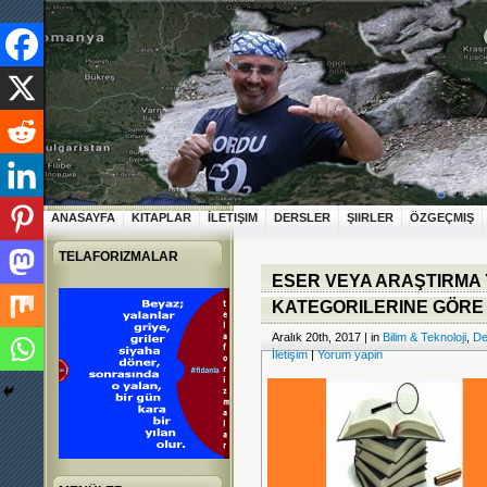
ANASAYFA
KITAPLAR
İLETIŞIM
DERSLER
ŞIIRLER
ÖZGEÇMIŞ
TELAFORIZMALAR
ESER VEYA ARAŞTIRMA 
KATEGORILERINE GÖRE 
Aralık 20th, 2017 | in
Bilim & Teknoloji
,
De
İletişim
|
Yorum yapin