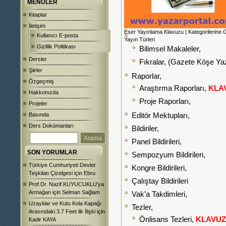
MENÜLER
Kitaplar
İletişim
Eser Yayınlama Klavuzu | Kategorilerine 
Kullanıcı E-posta
Yayın Türleri
Gizlilik Politikası
Bilimsel Makaleler,
Dersler
Fıkralar, (Gazete Köşe Yaz
Şiirler
Raporlar,
Özgeçmiş
Araştırma Raporları,
KLAV
Hakkımızda
Proje Raporları,
Projeler
Basında
Editör Mektupları,
Ders Dokümanları
Bildiriler,
Panel Bildirileri,
SON YORUMLAR
Sempozyum Bildirileri,
Türkiye Cumhuriyeti Devlet
Kongre Bildirileri,
Teşkilatı Çizelgesi
için
Ebru
Çalıştay Bildirileri
Prof.Dr. Nazif KUYUCUKLU’ya
Armağan
için
Selman Sağlam
Vak’a Takdimleri,
Uzaylılar ve Kutu Kola Kapağı
Tezler,
Arasındaki 3.7 Feet lik İlişki
için
Önlisans Tezleri,
KLAVUZ
Kadir KAYA