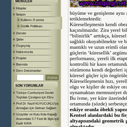
MENÜLER
Kitaplar
büyüme ve genişleme aynı z
İletişim
tetiklemektedir.
Kullanıcı E-posta
Küreselleşmenin kendi obez
Gizlilik Politikası
kaçınılmazdır. Zira yerel bi
Dersler
“bilinirlik” arttıkça, kürese
Şiirler
sağlıklı okuyabilmekte ve 
Özgeçmiş
mantıklı ve uzun erimli ola
güçlerin ‘küresellik’ argüm
Hakkımızda
performansı, yereli ilk etapt
Projeler
kontrollü bir kaos ortamınd
Basında
sözümona kendi değerleri iç
Ders Dokümanları
küresel güçler için öngörül
Küreselleşmenin hızı, yerel
SON YORUMLAR
olgu ve kişiler de eskiye o
oynamaktan memnuniyet du
Türkiye Cumhuriyeti Devlet
Bu ivme, yer küre üzerinde
Teşkilatı Çizelgesi
için
Ebru
ortamında (sözde) serbestç
Prof.Dr. Nazif KUYUCUKLU’ya
Armağan
için
Selman Sağlam
eskiye oranla öbekli yapı
Kentsel alanlardaki bu fis
Uzaylılar ve Kutu Kola Kapağı
Arasındaki 3.7 Feet lik İlişki
için
altyapısındaki geometrik g
Kadir KAYA
olmaktadır.