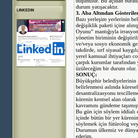
düşünülür. Bu açıdan burada
durum yatışacaktır.
LINKEDIN
3. Aba Altından Gösterile
Bazı yerleşim yerlerinin be
değişiklik paketi içine alın
Oyunu” mantığıyla irrasyone
yönetim biriminin değiştiril
ve/veya sosyo ekonomik ge
takdirde, sırf siyasal kaygı
yerel kamusal ihtiyaçları c
çarpık kurumlar tarafından y
üzüleceğim bir durum olur.
SONUÇ:
Büyükşehir belediyelerinin sı
belirlenmesi aslında kürese
desantralizasyonu tescille
kürenin kentsel alan olarak
kavramını gündeme taşımışt
Bu gün için söylem iddialı 
içinde bütün bir yer küreni
söylemek için fütürolog ve
Durumun ülkemiz ve dünya i
ederim.