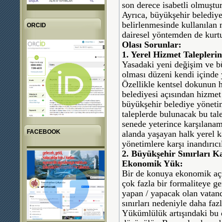
son derece isabetli olmuştur
Ayrıca, büyükşehir belediyel
belirlenmesinde kullanılan
ORCID
dairesel yöntemden de kur
Olası Sorunlar:
1. Yerel Hizmet Talepleri
Yasadaki yeni değişim ve büy
olması düzeni kendi içinde 
Özellikle kentsel dokunun h
belediyesi açısından hizmet
büyükşehir belediye yönetim
taleplerde bulunacak bu tal
senede yeterince karşılanam
FACEBOOK
alanda yaşayan halk yerel 
yönetimlere karşı inandırıcıl
2. Büyükşehir Sınırları 
Ekonomik Yük:
Bir de konuya ekonomik aç
çok fazla bir formaliteye g
yapan / yapacak olan vatand
sınırları nedeniyle daha faz
Yükümlülük artışındaki bu 