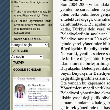
Ulu Çınar ve Fidan
için
Koca
Son 2004-2005 yıllarındaki 
cinar
yenilenme sürecinden bu yana
Trafik Raconundan Hayata, 10
biten belki onbinlerce geli
Ahmet Fidan Kuralı
için
Talha
entelektüel ölçeği, öne çık
24 Haziran Seçimlerinde Halkın
daraltmaktadır. Bu açıdan b
Siyasal Partilere Mesajları-II
için
kadar, Türkiye’deki yerel 
Web Etkinliğine Siz de
Katılabilirsiniz
Belediyeleri’nin sayılarına
Belediye sayısının 29 a çıka
YAZI KATEGORILERI
içinde yerel yönetimler bil
Yazı
Büyükşehir Belediyelerini
Kategorileri
ARŞIVLER
Ne var ki, yenilik sadece s
Arşivler
ile birlikte diğer bütün Büyü
TAKVIM
idari sınırı ile birleştirilm
Büyükşehir Belediyesi daha
GOOGLE SCHOLAR
Sayılı Büyükşehir Belediye
değişikliğe gidilmeksizin bu
Öte yandan bu kapsamda söz
Yönetimleri maddi varlıklar
Belediyesi yönetimine aktar
ilişkin yasal değişiklik büy
tamamen anlamsız hale gelm
getirerek yönetimde tek başl