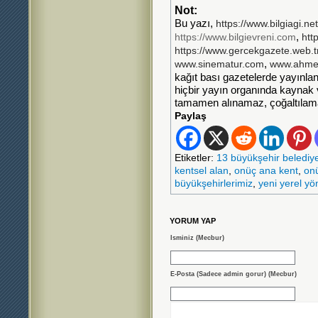
Not:
Bu yazı,
https://www.bilgiagi.net
,
https://www.bilgievreni.com
htt
https://www.gercekgazete.web.t
,
www.sinematur.com
www.ahmet
kağıt bası gazetelerde yayınla
hiçbir yayın organında kaynak
tamamen alınamaz, çoğaltılam
Paylaş
Etiketler:
13 büyükşehir belediye
kentsel alan
,
onüç ana kent
,
on
büyükşehirlerimiz
,
yeni yerel yö
YORUM YAP
Isminiz (Mecbur)
E-Posta (Sadece admin gorur) (Mecbur)