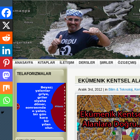
ANASAYFA
KITAPLAR
İLETIŞIM
DERSLER
ŞIIRLER
ÖZGEÇMIŞ
TELAFORIZMALAR
EKÜMENIK KENTSEL AL
Aralık 3rd, 2012 | in
Bilim & Teknoloji
,
Ken