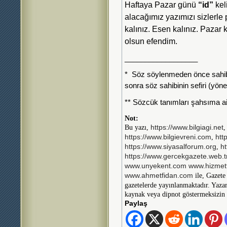
Haftaya Pazar günü
“id”
kel
alacağımız yazımızı sizlerle 
kalınız. Esen kalınız. Pazar
olsun efendim.
__________________
* Söz söylenmeden önce sahibi 
sonra söz sahibinin sefiri (yöneti
** Sözcük tanımları şahsıma ait
Not:
Bu yazı,
https://www.bilgiagi.net
,
https://www.bilgievreni.com
htt
,
https://www.siyasalforum.org
h
https://www.gercekgazete.web.t
www.unyekent.com
www.hizmett
ile, Gazete
www.ahmetfidan.com
gazetelerde yayınlanmaktadır. Yazar
kaynak veya dipnot göstermeksizin
Paylaş