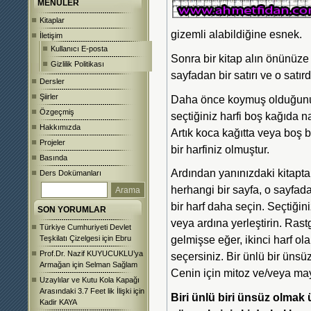
MENÜLER
Kitaplar
gizemli alabildiğine esnek.
İletişim
Kullanıcı E-posta
Sonra bir kitap alın önünüze 
Gizlilik Politikası
sayfadan bir satırı ve o satırd
Dersler
Şiirler
Daha önce koymuş olduğunuz
Özgeçmiş
seçtiğiniz harfi boş kağıda n
Hakkımızda
Artık koca kağıtta veya boş 
Projeler
bir harfiniz olmuştur.
Basında
Ardından yanınızdaki kitapt
Ders Dokümanları
herhangi bir sayfa, o sayfada
bir harf daha seçin. Seçtiğini
SON YORUMLAR
veya ardına yerleştirin. Rast
Türkiye Cumhuriyeti Devlet
gelmişse eğer, ikinci harf ol
Teşkilatı Çizelgesi
için
Ebru
Prof.Dr. Nazif KUYUCUKLU’ya
seçersiniz. Bir ünlü bir ünsü
Armağan
için
Selman Sağlam
Cenin için mitoz ve/veya ma
Uzaylılar ve Kutu Kola Kapağı
Arasındaki 3.7 Feet lik İlişki
için
Biri ünlü biri ünsüz olmak 
Kadir KAYA