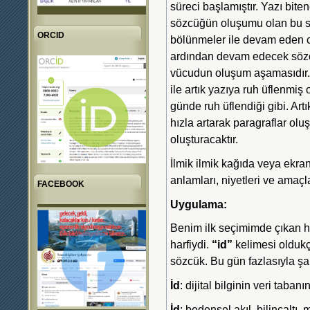
süreci başlamıştır. Yazı biten
sözcüğün oluşumu olan bu sü
ORCID
bölünmeler ile devam eden ce
ardından devam edecek sözc
vücudun oluşum aşamasıdır.
ile artık yazıya ruh üflenmiş
günde ruh üflendiği gibi. Artı
hızla artarak paragraflar olu
oluşturacaktır.
İlmik ilmik kağıda veya ekra
anlamları, niyetleri ve amaçla
FACEBOOK
Uygulama:
Benim ilk seçimimde çıkan h
harfiydi.
“id”
kelimesi oldukç
sözcük. Bu gün fazlasıyla şa
İd
: dijital bilginin veri tabanı
İd
: bedensel akıl, bilinçaltı,