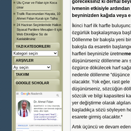
göreceksiniz ki derhal bey
Ulu Çınar ve Fidan
için
Koca
ivmenin etkisiyle ardından
cinar
Trafik Raconundan Hayata, 10
beyninizden kağıda veya e
Ahmet Fidan Kuralı
için
Talha
İkinci harf ilk harfle buluş
24 Haziran Seçimlerinde Halkın
Siyasal Partilere Mesajları-II
için
özgürlük başkalaşmaya başlam
Web Etkinliğine Siz de
Döllenme bir bakışla yeni bir
Katılabilirsiniz
bakışla da esaretin başlangıc
YAZI KATEGORILERI
harfleri beyninizle üretme
me
Yazı
Kategorileri
düşünürseniz döllenme anı 
ARŞIVLER
özgürce dökülecek harf sağan
Arşivler
nedenle döllenme “düşünce 
TAKVIM
olacaktır. Yok eğer, rast gele
GOOGLE SCHOLAR
düşünürseniz, sözcüğün döl
sözcük ve bilgi kapasitesi 
yer değiştirme olarak algıla
başladıkça sözü söyleyen he
esarete girmiş olacaktır.*
Artık üçüncü ve devam eden