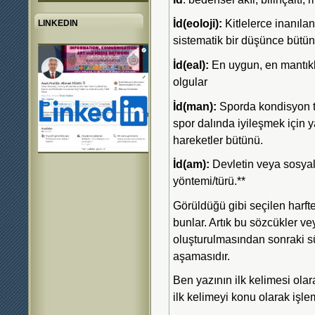
İd(eoloji):
Kitlelerce inanıla
LINKEDIN
sistematik bir düşünce bütün
İd(eal):
En uygun, en mantıkl
olgular
İd(man):
Sporda kondisyon tu
spor dalında iyileşmek için y
hareketler bütünü.
İd(am):
Devletin veya sosyal
yöntemi/türü.**
Görüldüğü gibi seçilen harfte
bunlar. Artık bu sözcükler v
oluşturulmasından sonraki sü
aşamasıdır.
Ben yazının ilk kelimesi ola
ilk kelimeyi konu olarak iş