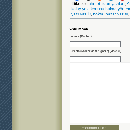
Etiketler:
ahmet fidan yazıları
,
A
kolay yazı konusu bulma yönte
yazı yazılır
,
nokta
,
pazar yazısı
YORUM YAP
Isminiz (Mecbur)
E-Posta (Sadece admin gorur) (Mecbur)