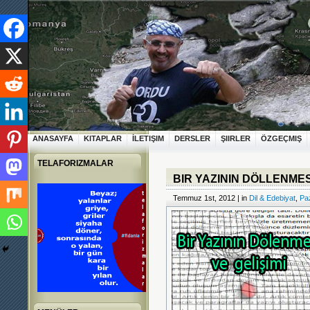
ANASAYFA
KITAPLAR
İLETIŞIM
DERSLER
ŞIIRLER
ÖZGEÇMIŞ
TELAFORIZMALAR
BIR YAZININ DÖLLENMES
Temmuz 1st, 2012 | in
Dil & Edebiyat
,
Paz