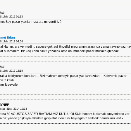
hal
ül 17th, 2012 01:33
et Bey pazar yazılarınıza ara mı verdiniz?
met fidan
ül 17th, 2012 04:04
hal Hanım, ara vermedim, sadece çok acil öncelikli programım arasında zaman ayırıp yazma
rsat bulamadım. Bir kaç konu birikti yazacak ama önümüzdeki pazar mutlaka çıkacak.
hal
ül 18th, 2012 12:18
rakla bekliyorum konuları… Bizi mahrum etmeyin pazar yazılarınızdan… Kahvemiz pazar
zısız kaldı….
gı & sevgiler
EYNEP
stos 31st, 2014 19:33
adına 30 AGUSTOS ZAFER BAYRAMIMIZ KUTLU OLSUN hocam kutlamak isteyenlerde var
 biz yinede çoşkuyla allanlara gidip atatürklü türk bayragımız salladık camlarımız astık