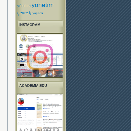
yönetim
yönetim
çevre
İş yaşamı
INSTAGRAM
ACADEMIA.EDU