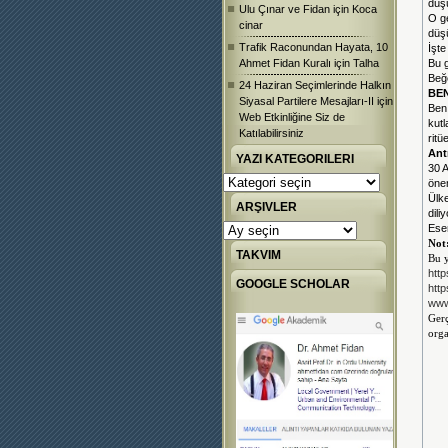
düş
Ulu Çınar ve Fidan
için
Koca
O ge
cinar
düş
Trafik Raconundan Hayata, 10
İşte
Ahmet Fidan Kuralı
için
Talha
Bu g
Beğ
24 Haziran Seçimlerinde Halkın
BE
Siyasal Partilere Mesajları-II
için
Ben
Web Etkinliğine Siz de
kutl
Katılabilirsiniz
ritü
Ant
YAZI KATEGORILERI
30 A
Yazı
önem
Kategorileri
Ülke
ARŞIVLER
dili
Arşivler
Esen
Not
TAKVIM
Bu 
htt
GOOGLE SCHOLAR
htt
www
Gerç
orga