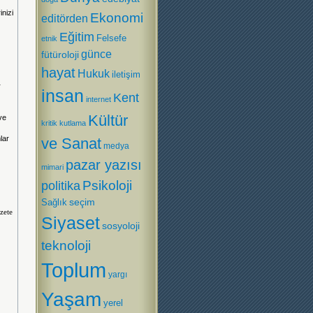
inizi
Ekonomi
editörden
Eğitim
Felsefe
etnik
günce
fütüroloji
hayat
Hukuk
iletişim
r
insan
Kent
internet
Kültür
ve
kritik
kutlama
lar
ve Sanat
medya
pazar yazısı
mimari
Psikoloji
politika
Sağlık
seçim
zete
Siyaset
sosyoloji
teknoloji
Toplum
yargı
Yaşam
yerel