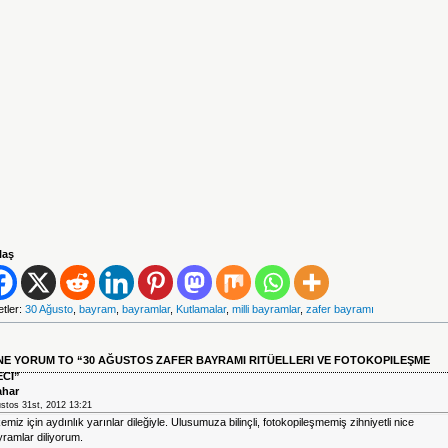
laş
etler:
30 Ağusto
,
bayram
,
bayramlar
,
Kutlamalar
,
milli bayramlar
,
zafer bayramı
NE YORUM TO “30 AĞUSTOS ZAFER BAYRAMI RITÜELLERI VE FOTOKOPILEŞME
CI”
har
stos 31st, 2012 13:21
emiz için aydınlık yarınlar dileğiyle. Ulusumuza bilinçli, fotokopileşmemiş zihniyetli nice
ramlar diliyorum.