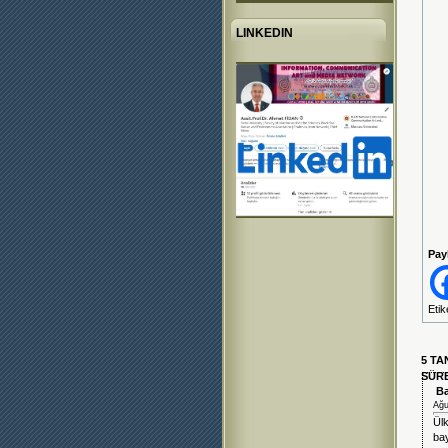
LINKEDIN
Pay
Etik
5 TA
SÜRE
Ba
Ağu
Ülk
bay