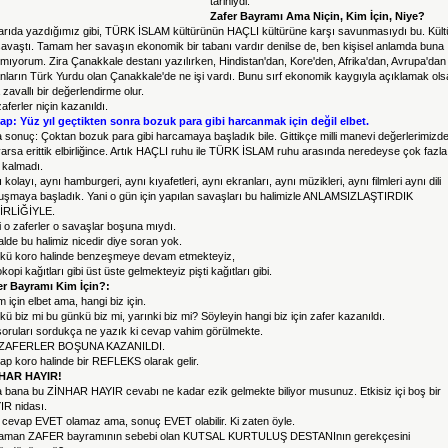
tarihiydi.
Zafer Bayramı Ama Niçin, Kim İçin, Niye?
arıda yazdığımız gibi, TÜRK İSLAM kültürünün HAÇLI kültürüne karşı savunmasıydı bu. Kült
savaştı. Tamam her savaşın ekonomik bir tabanı vardır denilse de, ben kişisel anlamda buna
lmıyorum. Zira Çanakkale destanı yazılırken, Hindistan'dan, Kore'den, Afrika'dan, Avrupa'dan
nların Türk Yurdu olan Çanakkale'de ne işi vardı. Bunu sırf ekonomik kaygıyla açıklamak ols
 zavallı bir değerlendirme olur.
aferler niçin kazanıldı.
ap: Yüz yıl geçtikten sonra bozuk para gibi harcanmak için değil elbet.
sonuç: Çoktan bozuk para gibi harcamaya başladık bile. Gittikçe milli manevi değerlerimizd
arsa erittik elbirliğince. Artık HAÇLI ruhu ile TÜRK İSLAM ruhu arasında neredeyse çok fazla 
 kalmadı.
 kolayı, aynı hamburgeri, aynı kıyafetleri, aynı ekranları, aynı müzikleri, aynı filmleri aynı dili
uşmaya başladık. Yani o gün için yapılan savaşları bu halimizle ANLAMSIZLAŞTIRDIK
İRLİĞİYLE.
 o zaferler o savaşlar boşuna mıydı.
lde bu halimiz nicedir diye soran yok.
kü koro halinde benzeşmeye devam etmekteyiz,
kopi kağıtları gibi üst üste gelmekteyiz pişti kağıtları gibi.
er Bayramı Kim İçin?:
m için elbet ama, hangi biz için.
ü biz mi bu günkü biz mi, yarınki biz mi? Söyleyin hangi biz için zafer kazanıldı.
soruları sordukça ne yazık ki cevap vahim görülmekte.
ZAFERLER BOŞUNA KAZANILDI.
p koro halinde bir REFLEKS olarak gelir.
HAR HAYIR!
 bana bu ZİNHAR HAYIR cevabı ne kadar ezik gelmekte biliyor musunuz. Etkisiz içi boş bir
IR nidası.
 cevap EVET olamaz ama, sonuç EVET olabilir. Ki zaten öyle.
aman ZAFER bayramının sebebi olan KUTSAL KURTULUŞ DESTANInın gerekçesini