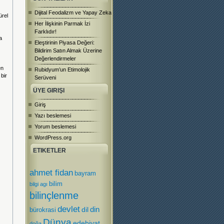
Dijital Feodalizm ve Yapay Zeka
ürel
Her İlişkinin Parmak İzi
Farklıdır!
a
Eleştirinin Piyasa Değeri:
Bildirim Satın Almak Üzerine
Değerlendirmeler
en
Rubidyum’un Etimolojik
bir
Serüveni
ÜYE GIRIŞI
Giriş
Yazı beslemesi
Yorum beslemesi
WordPress.org
ETIKETLER
ahmet fidan
bayram
bilim
bilgi agı
bilinçlenme
devlet
dil
din
bürokrasi
Dünya
edebiyat
doğa