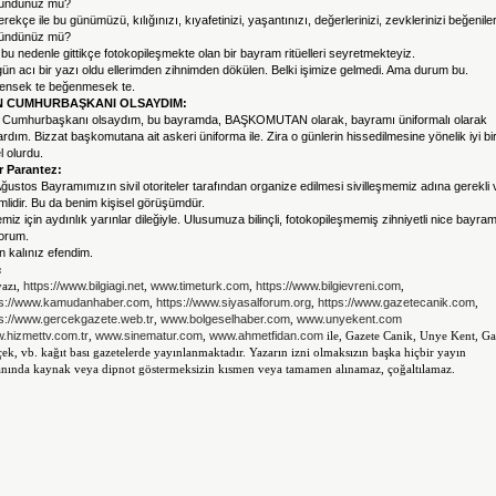
ündünüz mü?
rekçe ile bu günümüzü, kılığınızı, kıyafetinizi, yaşantınızı, değerlerinizi, zevklerinizi beğeniler
ündünüz mü?
 bu nedenle gittikçe fotokopileşmekte olan bir bayram ritüelleri seyretmekteyiz.
ün acı bir yazı oldu ellerimden zihnimden dökülen. Belki işimize gelmedi. Ama durum bu.
ensek te beğenmesek te.
N CUMHURBAŞKANI OLSAYDIM:
 Cumhurbaşkanı olsaydım, bu bayramda, BAŞKOMUTAN olarak, bayramı üniformalı olarak
ardım. Bizzat başkomutana ait askeri üniforma ile. Zira o günlerin hissedilmesine yönelik iyi bi
el olurdu.
r Parantez:
ğustos Bayramımızın sivil otoriteler tarafından organize edilmesi sivilleşmemiz adına gerekli 
lidir. Bu da benim kişisel görüşümdür.
miz için aydınlık yarınlar dileğiyle. Ulusumuza bilinçli, fotokopileşmemiş zihniyetli nice bayram
yorum.
 kalınız efendim.
:
yazı,
https://www.bilgiagi.net
,
www.timeturk.com
,
https://www.bilgievreni.com
,
ps://www.kamudanhaber.com
,
https://www.siyasalforum.org
,
https://www.gazetecanik.com
,
ps://www.gercekgazete.web.tr
,
www.bolgeselhaber.com
,
www.unyekent.com
.hizmettv.com.tr
,
www.sinematur.com
,
www.ahmetfidan.com
ile, Gazete Canik, Unye Kent, Ga
ek, vb. kağıt bası gazetelerde yayınlanmaktadır. Yazarın izni olmaksızın başka hiçbir yayın
nında kaynak veya dipnot göstermeksizin kısmen veya tamamen alınamaz, çoğaltılamaz.