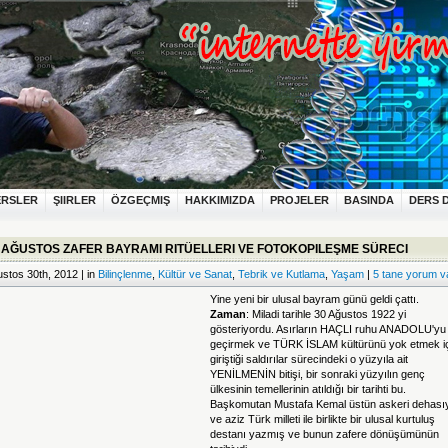
ERSLER
ŞIIRLER
ÖZGEÇMIŞ
HAKKIMIZDA
PROJELER
BASINDA
DERS 
 AĞUSTOS ZAFER BAYRAMI RITÜELLERI VE FOTOKOPILEŞME SÜRECI
stos 30th, 2012 | in
Bilinçlenme
,
Kültür ve Sanat
,
Tebrik ve Kutlama
,
Yaşam
|
5 tane yorum v
Yine yeni bir ulusal bayram günü geldi çattı.
Zaman
: Miladi tarihle 30 Ağustos 1922 yi
gösteriyordu. Asırların HAÇLI ruhu ANADOLU'yu 
geçirmek ve TÜRK İSLAM kültürünü yok etmek i
giriştiği saldırılar sürecindeki o yüzyıla ait
YENİLMENİN bitişi, bir sonraki yüzyılın genç
ülkesinin temellerinin atıldığı bir tarihti bu.
Başkomutan Mustafa Kemal üstün askeri dehası
ve aziz Türk milleti ile birlikte bir ulusal kurtuluş
destanı yazmış ve bunun zafere dönüşümünün