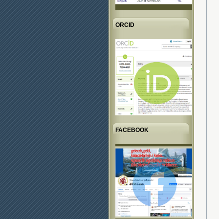
ORCID
FACEBOOK