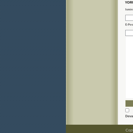
YOR
Ismin
E-Pos
Deva
Copy