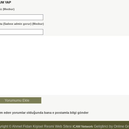
UM YAP
iz (Mecbur)
ta (Sadece admin gorur) (Mecbur)
m eden yorumlar olduğunda bana e postamla bilgi gönder
right © Ahmet Fidan Kişisel Resmi Web Sitesi
Geliştirici by Online G
ICAM Network