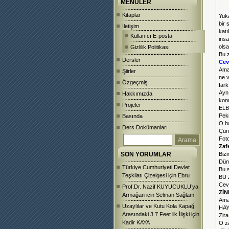
MENÜLER
Kitaplar
Yuk
bir 
İletişim
katı
Kullanıcı E-posta
insa
olsa
Gizlilik Politikası
Bu z
Dersler
Cev
Ama 
Şiirler
ne v
Özgeçmiş
fark
Aynı
Hakkımızda
kon
Projeler
ELB
Peki
Basında
O ha
Ders Dokümanları
Çün
Foto
Zaf
SON YORUMLAR
Bizi
Dünk
Türkiye Cumhuriyeti Devlet
Bu 
Teşkilatı Çizelgesi
için
Ebru
BU 
Ceva
Prof.Dr. Nazif KUYUCUKLU’ya
ZİN
Armağan
için
Selman Sağlam
Ama
Uzaylılar ve Kutu Kola Kapağı
HAY
Arasındaki 3.7 Feet lik İlişki
için
Zira
Kadir KAYA
O z