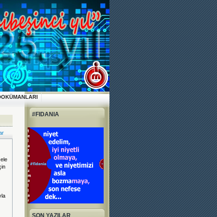
DOKÜMANLARI
#FIDANIA
ar
ele
çin
yla
SON YAZILAR