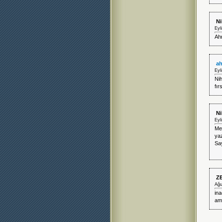
Ni
Eyl
Ahm
ah
Eyl
Ni
fı
Ni
Eyl
Me
ya
Say
Z
Ağu
in
ama