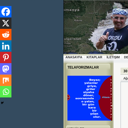
ANASAYFA
KITAPLAR
İLETIŞIM
D
TELAFORIZMALAR
30
Ağu