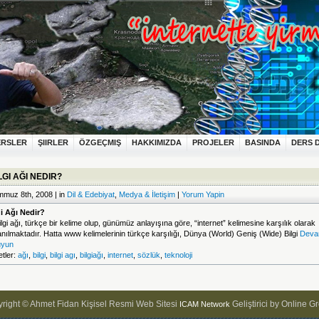
ERSLER
ŞIIRLER
ÖZGEÇMIŞ
HAKKIMIZDA
PROJELER
BASINDA
DERS 
LGI AĞI NEDIR?
muz 8th, 2008 | in
Dil & Edebiyat
,
Medya & İletişim
|
Yorum Yapin
gi Ağı Nedir?
ilgi ağı, türkçe bir kelime olup, günümüz anlayışına göre, “internet” kelimesine karşılık olarak
anılmaktadır. Hatta www kelimelerinin türkçe karşılığı, Dünya (World) Geniş (Wide) Bilgi
Deva
yun
etler:
ağı
,
bilgi
,
bilgi agı
,
bilgiağı
,
internet
,
sözlük
,
teknoloji
right © Ahmet Fidan Kişisel Resmi Web Sitesi
Geliştirici by Online G
ICAM Network