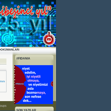
DOKÜMANLARI
#FIDANIA
mını
roups
SON YAZILAR