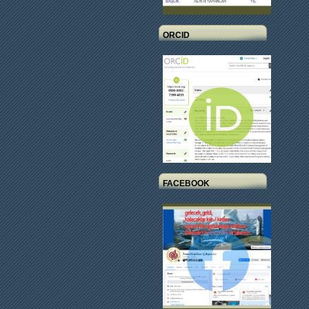
ORCID
FACEBOOK