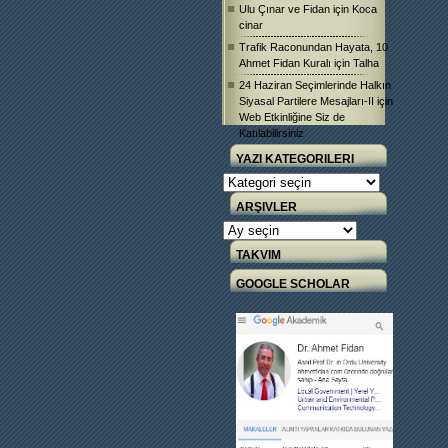
Ulu Çınar ve Fidan
için
Koca
cinar
Trafik Raconundan Hayata, 10
Ahmet Fidan Kuralı
için
Talha
24 Haziran Seçimlerinde Halkın
Siyasal Partilere Mesajları-II
için
Web Etkinliğine Siz de
Katılabilirsiniz
YAZI KATEGORILERI
Yazı
Kategorileri
ARŞIVLER
Arşivler
TAKVIM
GOOGLE SCHOLAR