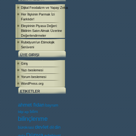
Dijital Feodalizm ve Yapay Zeka
Her İlişkinin Parmak İzi
Farklıdır!
Eleştirinin Piyasa Değeri:
Bildirim Satın Almak Üzerine
Değerlendirmeler
Rubidyum’un Etimolojik
Serüveni
ÜYE GIRIŞI
Giriş
Yazı beslemesi
Yorum beslemesi
WordPress.org
ETIKETLER
ahmet fidan
bayram
bilim
bilgi agı
bilinçlenme
devlet
dil
din
bürokrasi
Dünya
edebiyat
doğa