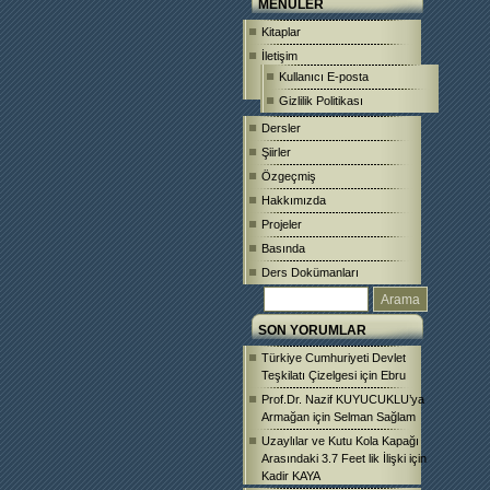
MENÜLER
Kitaplar
İletişim
Kullanıcı E-posta
Gizlilik Politikası
Dersler
Şiirler
Özgeçmiş
Hakkımızda
Projeler
Basında
Ders Dokümanları
SON YORUMLAR
Türkiye Cumhuriyeti Devlet
Teşkilatı Çizelgesi
için
Ebru
Prof.Dr. Nazif KUYUCUKLU’ya
Armağan
için
Selman Sağlam
Uzaylılar ve Kutu Kola Kapağı
Arasındaki 3.7 Feet lik İlişki
için
Kadir KAYA