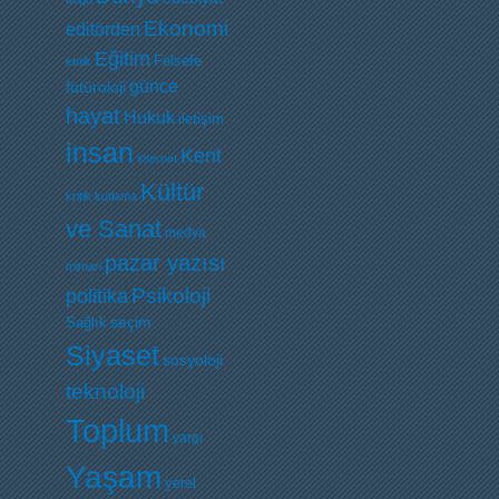
Ekonomi
editörden
Eğitim
Felsefe
etnik
günce
fütüroloji
hayat
Hukuk
iletişim
insan
Kent
internet
Kültür
kritik
kutlama
ve Sanat
medya
pazar yazısı
mimari
Psikoloji
politika
Sağlık
seçim
Siyaset
sosyoloji
teknoloji
Toplum
yargı
Yaşam
yerel