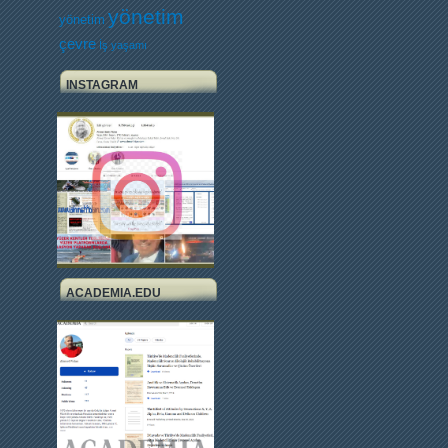
yönetim
yönetim
çevre
İş yaşamı
INSTAGRAM
ACADEMIA.EDU