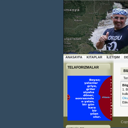
ANASAYFA
KITAPLAR
İLETIŞIM
D
TELAFORIZMALAR
BI
Tem
Bil
1. B
kull
Oku
Etik
Copy