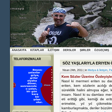
ANASAYFA
KITAPLAR
İLETIŞIM
DERSLER
ŞIIRLER
ÖZGEÇMIŞ
TELAFORIZMALAR
SÖZ YAŞLARIYLA ERIYEN 
Nisan 24th, 2011 | in
Medya & İletişim
,
Pa
Kem Sözler Üzerine Özdeyişle
Nasıl ki mermeri eriten su daml
eriten, kem sözlerin acılığı de
süreklilik halini almışsa eğer, 
insanı. Nasıl ki su damlası merm
eti erittiği gibi, kemiği de er
erimekte, yıl yıl çökmekte
kamburlaşmakta, deriler büzül