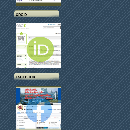
ORCID
FACEBOOK