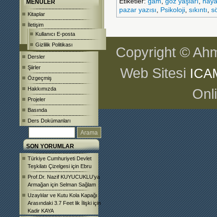
Etiketler:
gam
,
göz yaşları
,
haya
MENÜLER
pazar yazısı
,
Psikoloji
,
sıkıntı
,
s
Kitaplar
İletişim
Kullanıcı E-posta
Gizlilik Politikası
Copyright © Ahm
Dersler
Şiirler
Web Sitesi
ICA
Özgeçmiş
Hakkımızda
Onl
Projeler
Basında
Ders Dokümanları
SON YORUMLAR
Türkiye Cumhuriyeti Devlet
Teşkilatı Çizelgesi
için
Ebru
Prof.Dr. Nazif KUYUCUKLU’ya
Armağan
için
Selman Sağlam
Uzaylılar ve Kutu Kola Kapağı
Arasındaki 3.7 Feet lik İlişki
için
Kadir KAYA