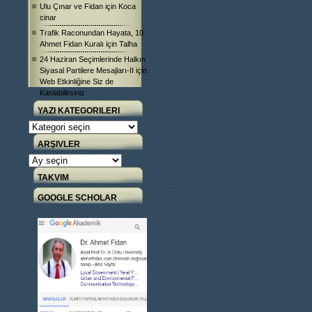
Ulu Çınar ve Fidan
için
Koca
cinar
Trafik Raconundan Hayata, 10
Ahmet Fidan Kuralı
için
Talha
24 Haziran Seçimlerinde Halkın
Siyasal Partilere Mesajları-II
için
Web Etkinliğine Siz de
Katılabilirsiniz
YAZI KATEGORILERI
Yazı
Kategorileri
ARŞIVLER
Arşivler
TAKVIM
GOOGLE SCHOLAR