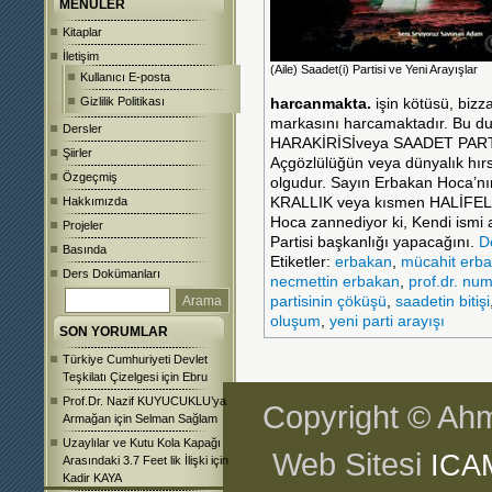
MENÜLER
Kitaplar
İletişim
(Aile) Saadet(i) Partisi ve Yeni Arayışlar
Kullanıcı E-posta
Gizlilik Politikası
harcanmakta.
işin kötüsü, biz
markasını harcamaktadır. Bu 
Dersler
HARAKİRİSİveya SAADET PARTİ
Şiirler
Açgözlülüğün veya dünyalık hırsı
Özgeçmiş
olgudur. Sayın Erbakan Hoca’nın 
Hakkımızda
KRALLIK veya kısmen HALİFELİK
Hoca zannediyor ki, Kendi ismi 
Projeler
Partisi başkanlığı yapacağını.
D
Basında
Etiketler:
erbakan
,
mücahit erb
Ders Dokümanları
necmettin erbakan
,
prof.dr. nu
partisinin çöküşü
,
saadetin bitişi
oluşum
,
yeni parti arayışı
SON YORUMLAR
Türkiye Cumhuriyeti Devlet
Teşkilatı Çizelgesi
için
Ebru
Prof.Dr. Nazif KUYUCUKLU’ya
Copyright © Ahm
Armağan
için
Selman Sağlam
Uzaylılar ve Kutu Kola Kapağı
Web Sitesi
ICA
Arasındaki 3.7 Feet lik İlişki
için
Kadir KAYA