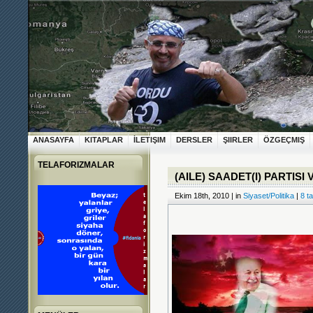
ANASAYFA
KITAPLAR
İLETIŞIM
DERSLER
ŞIIRLER
ÖZGEÇMIŞ
TELAFORIZMALAR
(AILE) SAADET(I) PARTISI
Ekim 18th, 2010 | in
Siyaset/Politika
|
8 t