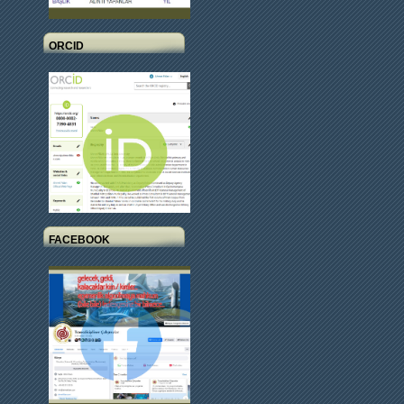
ORCID
FACEBOOK