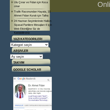
Onl
Ulu Çınar ve Fidan
için
Koca
cinar
Trafik Raconundan Hayata, 10
Ahmet Fidan Kuralı
için
Talha
24 Haziran Seçimlerinde Halkın
Siyasal Partilere Mesajları-II
için
Web Etkinliğine Siz de
Katılabilirsiniz
YAZI KATEGORILERI
Yazı
Kategorileri
ARŞIVLER
Arşivler
TAKVIM
GOOGLE SCHOLAR