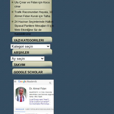
Ulu Çınar ve Fidan
için
Koca
cinar
Trafik Raconundan Hayata, 10
Ahmet Fidan Kuralı
için
Talha
24 Haziran Seçimlerinde Halkın
Siyasal Partilere Mesajları-II
için
Web Etkinliğine Siz de
Katılabilirsiniz
YAZI KATEGORILERI
Yazı
Kategorileri
ARŞIVLER
Arşivler
TAKVIM
GOOGLE SCHOLAR