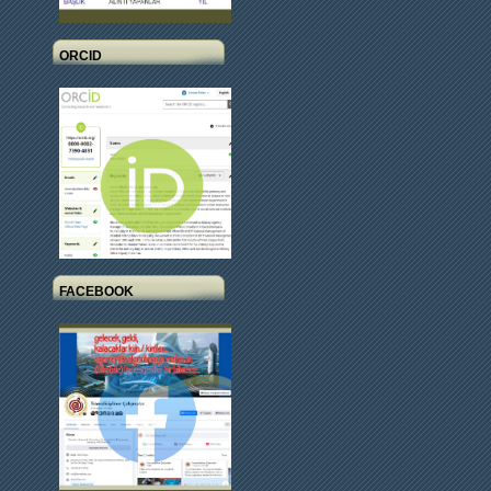
ORCID
FACEBOOK