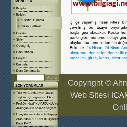
MENÜLER
Kitaplar
İletişim
Kullanıcı E-posta
iç içe yaşamış insan kitlesi bi
Gizlilik Politikası
çevrilmiş bu taziye önyargıl
başlangıcı olacaktır. Keşke her
Dersler
parkı gibi, menemen olayı gibi,
Şiirler
olaylar, taa temelinden ölü doğ
Özgeçmiş
Etiketler:
24 Nisan
,
24 Nisan Aç
Hakkımızda
ulaştırma
,
denizciler
,
denizcilik 
mezalimi
,
girne
,
kıbrıs
,
Meşrula
Projeler
Basında
Ders Dokümanları
Copyright © Ahm
SON YORUMLAR
Web Sitesi
Türkiye Cumhuriyeti Devlet
ICA
Teşkilatı Çizelgesi
için
Ebru
Prof.Dr. Nazif KUYUCUKLU’ya
Onl
Armağan
için
Selman Sağlam
Uzaylılar ve Kutu Kola Kapağı
Arasındaki 3.7 Feet lik İlişki
için
Kadir KAYA