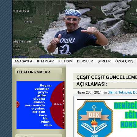
ANASAYFA
KITAPLAR
İLETIŞIM
DERSLER
ŞIIRLER
ÖZGEÇMIŞ
TELAFORIZMALAR
ÇEŞIT ÇEŞIT GÜNCELLEME
AÇIKLAMASI:
Nisan 28th, 2014 | in
Bilim & Teknoloji
,
Dü