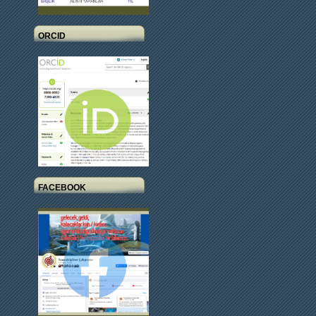
ORCID
FACEBOOK