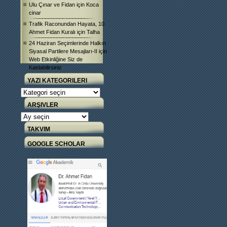
Ulu Çınar ve Fidan
için
Koca
cinar
Trafik Raconundan Hayata, 10
Ahmet Fidan Kuralı
için
Talha
24 Haziran Seçimlerinde Halkın
Siyasal Partilere Mesajları-II
için
Web Etkinliğine Siz de
Katılabilirsiniz
YAZI KATEGORILERI
Yazı
Kategorileri
ARŞIVLER
Arşivler
TAKVIM
GOOGLE SCHOLAR