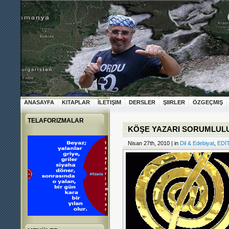
ANASAYFA
KITAPLAR
İLETIŞIM
DERSLER
ŞIIRLER
ÖZGEÇMIŞ
TELAFORIZMALAR
KÖŞE YAZARI SORUMLUL
Nisan 27th, 2010 | in
Dil & Edebiyat
,
EDİ