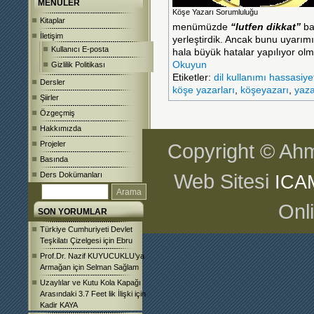
MENÜLER
Köşe Yazarı Sorumluluğu
Kitaplar
menümüzde
“lutfen dikkat”
ba
İletişim
yerleştirdik. Ancak bunu uyarım
Kullanıcı E-posta
hala büyük hatalar yapılıyor olm
Okuyun
Gizlilik Politikası
Etiketler:
dil kullanımı hassasiye
Dersler
köşe yazarları
,
köşeyazarı
,
yaza
Şiirler
Özgeçmiş
Hakkımızda
Projeler
Copyright © Ahm
Basında
Web Sitesi
Ders Dokümanları
ICA
Onl
SON YORUMLAR
Türkiye Cumhuriyeti Devlet
Teşkilatı Çizelgesi
için
Ebru
Prof.Dr. Nazif KUYUCUKLU’ya
Armağan
için
Selman Sağlam
Uzaylılar ve Kutu Kola Kapağı
Arasındaki 3.7 Feet lik İlişki
için
Kadir KAYA